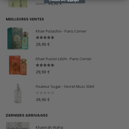
59,90 €.
44,90 €.
0
sur 5
Le
Le
44,90
€
59,90
€
prix
prix
initial
actuel
MEILLEURES VENTES
était :
est :
59,90 €.
44,90 €.
Khair Pistachio - Paris Corner
5.00
sur 5
29,90
€
Khair Fusion Litchi - Paris Corner
5.00
sur 5
29,90
€
Fixateur Sugar - Secret Musc 30ml
0
sur 5
39,90
€
DERNIERS ARRIVAGES
Khamrah Waha