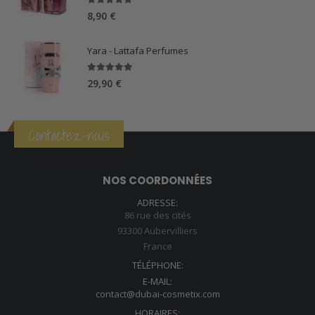
57,00 €.
39,90 €.
5.00
sur 5
8,90
€
Yara - Lattafa Perfumes
5.00
sur 5
29,90
€
Contactez-nous
NOS COORDONNÉES
ADRESSE:
86 rue des cités
93300 Aubervilliers
France
TÉLÉPHONE:
E-MAIL:
contact@dubai-cosmetix.com
HORAIRES: