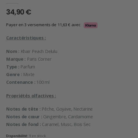
0
en rupture de 5
34,90
€
Payer en 3 versements de
11,63
€
avec
Caractéristiques :
Nom :
Khair Peach Delulu
Marque :
Paris Corner
Type :
Parfum
Genre :
Mixte
Contenance :
100 ml
Propriétés olfactives :
Notes de tête :
Pêche, Goyave, Nectarine
Notes de cœur :
Gingembre, Cardamome
Notes de fond :
Caramel, Musc, Bois Sec
Disponibilité:
9 en stock