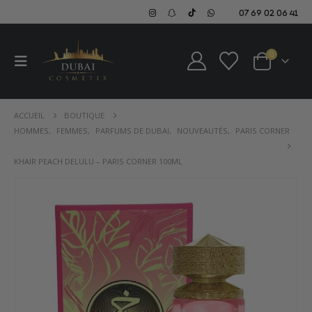
07 69 02 06 41
0
ACCUEIL
BOUTIQUE
HOMMES
,
FEMMES
,
PARFUMS DE DUBAI
,
NOUVEAUTÉS
,
PARIS CORNER
KHAIR PEACH DELULU – PARIS CORNER 100ML