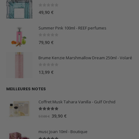
0
sur 5
49,90
€
Summer Pink 100ml - REEF perfumes
0
sur 5
79,90
€
Brume Kenzie Marshmallow Dream 250ml - Volaré
0
sur 5
13,99
€
MEILLEURES NOTES
Coffret Musk Tahara Vanilla - Gulf Orchid
5.00
sur 5
Le
Le
39,90
€
57,00
€
prix
prix
initial
actuel
musc Joan 10ml - Boutique
était :
est :