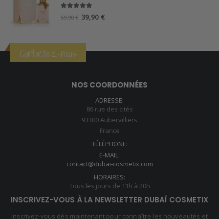
5.00
sur 5
Le
Le
39,90
€
59,90
€
prix
prix
initial
actuel
était :
est :
Contactez-nous
59,90 €.
39,90 €.
NOS COORDONNÉES
ADRESSE:
86 rue des cités
93300 Aubervilliers
France
TÉLÉPHONE:
E-MAIL:
contact@dubai-cosmetix.com
HORAIRES:
Tous les jours de 11h à 20h
INSCRIVEZ-VOUS À LA NEWSLETTER DUBAÏ COSMETIX
Inscrivez-vous dès maintenant pour connaître les nouveautés et