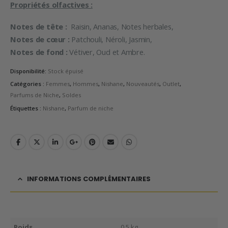
Propriétés olfactives :
Notes de tête :
Raisin, Ananas, Notes herbales,
Notes de cœur :
Patchouli, Néroli, Jasmin,
Notes de fond :
Vétiver, Oud et Ambre.
Disponibilité:
Stock épuisé
Catégories :
Femmes
,
Hommes
,
Nishane
,
Nouveautés
,
Outlet
,
Parfums de Niche
,
Soldes
Étiquettes :
Nishane
,
Parfum de niche
INFORMATIONS COMPLÉMENTAIRES
Poids
0,5 kg