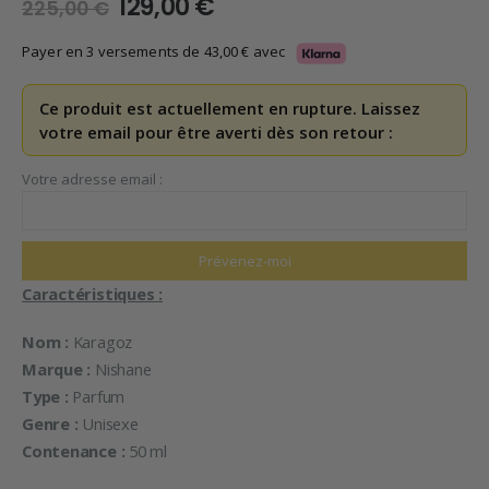
Le
Le
129,00
€
225,00
€
prix
prix
initial
actuel
Payer en 3 versements de
43,00
€
avec
était :
est :
225,00 €.
129,00 €.
Ce produit est actuellement en rupture. Laissez
votre email pour être averti dès son retour :
Votre adresse email :
Caractéristiques :
Nom :
Karagoz
Marque :
Nishane
Type :
Parfum
Genre :
Unisexe
Contenance :
50 ml