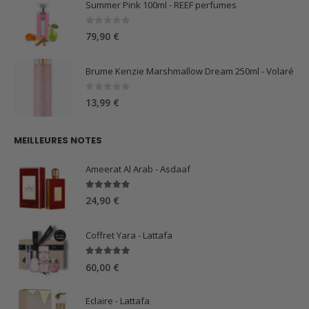
Summer Pink 100ml - REEF perfumes
0
sur 5
79,90
€
Brume Kenzie Marshmallow Dream 250ml - Volaré
0
sur 5
13,99
€
MEILLEURES NOTES
Ameerat Al Arab - Asdaaf
5.00
sur 5
24,90
€
Coffret Yara - Lattafa
5.00
sur 5
60,00
€
Eclaire - Lattafa