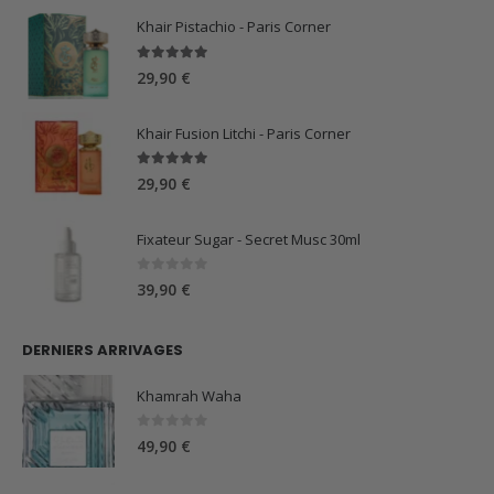
59,90 €.
44,90 €.
Khair Pistachio - Paris Corner
5.00
sur 5
29,90
€
Khair Fusion Litchi - Paris Corner
5.00
sur 5
29,90
€
Fixateur Sugar - Secret Musc 30ml
0
sur 5
39,90
€
DERNIERS ARRIVAGES
Khamrah Waha
0
sur 5
49,90
€