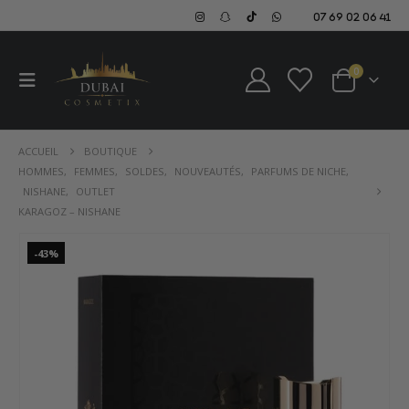
07 69 02 06 41
0
ACCUEIL
BOUTIQUE
HOMMES
,
FEMMES
,
SOLDES
,
NOUVEAUTÉS
,
PARFUMS DE NICHE
,
NISHANE
,
OUTLET
KARAGOZ – NISHANE
-43%