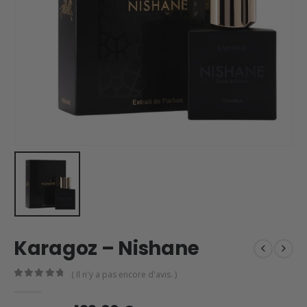
Karagoz – Nishane
( Il n'y a pas encore d'avis. )
0
en rupture de 5