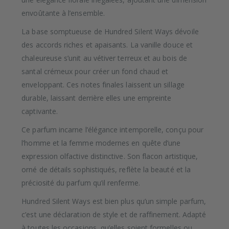
envoûtante à l’ensemble.
La base somptueuse de Hundred Silent Ways dévoile
des accords riches et apaisants. La vanille douce et
chaleureuse s’unit au vétiver terreux et au bois de
santal crémeux pour créer un fond chaud et
enveloppant. Ces notes finales laissent un sillage
durable, laissant derrière elles une empreinte
captivante.
Ce parfum incarne l’élégance intemporelle, conçu pour
l’homme et la femme modernes en quête d’une
expression olfactive distinctive. Son flacon artistique,
orné de détails sophistiqués, reflète la beauté et la
préciosité du parfum qu’il renferme.
Hundred Silent Ways est bien plus qu’un simple parfum,
c’est une déclaration de style et de raffinement. Adapté
à toutes les occasions, qu’elles soient formelles ou