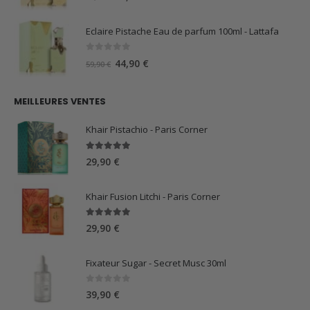
prix
prix
initial
actuel
Eclaire Pistache Eau de parfum 100ml - Lattafa
était :
est :
59,90 €.
44,90 €.
0
sur 5
Le
Le
44,90
€
59,90
€
prix
prix
initial
actuel
MEILLEURES VENTES
était :
est :
59,90 €.
44,90 €.
Khair Pistachio - Paris Corner
5.00
sur 5
29,90
€
Khair Fusion Litchi - Paris Corner
5.00
sur 5
29,90
€
Fixateur Sugar - Secret Musc 30ml
0
sur 5
39,90
€