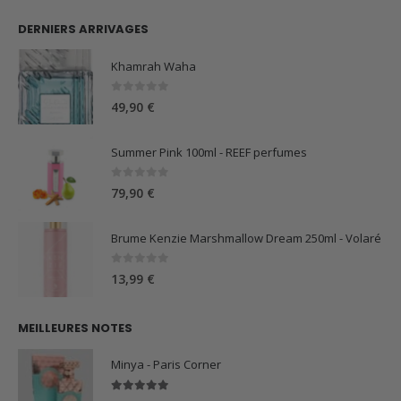
DERNIERS ARRIVAGES
Khamrah Waha
0
sur 5
49,90
€
Summer Pink 100ml - REEF perfumes
0
sur 5
79,90
€
Brume Kenzie Marshmallow Dream 250ml - Volaré
0
sur 5
13,99
€
MEILLEURES NOTES
Minya - Paris Corner
5.00
sur 5