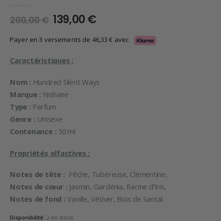
0
en rupture de 5
Le
Le
139,00
€
200,00
€
prix
prix
initial
actuel
Payer en 3 versements de
46,33
€
avec
était :
est :
200,00 €.
139,00 €.
Caractéristiques :
Nom :
Hundred Silent Ways
Marque :
Nishane
Type :
Parfum
Genre :
Unisexe
Contenance :
50 ml
Propriétés olfactives :
Notes de tête :
Pêche, Tubéreuse, Clémentine,
Notes de cœur :
Jasmin, Gardénia, Racine d’Iris,
Notes de fond :
Vanille, Vétiver, Bois de Santal.
Disponibilité:
2 en stock