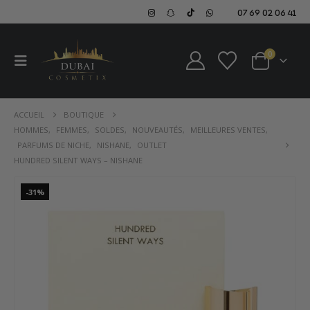
07 69 02 06 41
0
ACCUEIL
BOUTIQUE
HOMMES
,
FEMMES
,
SOLDES
,
NOUVEAUTÉS
,
MEILLEURES VENTES
,
PARFUMS DE NICHE
,
NISHANE
,
OUTLET
HUNDRED SILENT WAYS – NISHANE
-31%