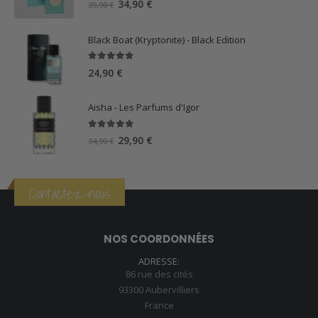
Le
Le
34,90
€
39,90
€
prix
prix
initial
actuel
Black Boat (Kryptonite) - Black Edition
était :
est :
39,90 €.
34,90 €.
5.00
sur 5
24,90
€
Aisha - Les Parfums d'Igor
5.00
sur 5
Le
Le
29,90
€
34,90
€
prix
prix
initial
actuel
était :
est :
Contactez-nous
34,90 €.
29,90 €.
NOS COORDONNÉES
ADRESSE:
86 rue des cités
93300 Aubervilliers
France