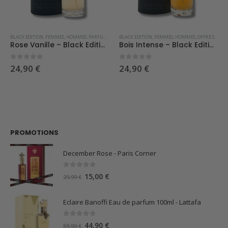
BLACK EDITION
,
FEMMES
,
HOMMES
,
PARFUMS OCCIDENTAUX
BLACK EDITION
,
FEMMES
,
HOMMES
,
OFFRE SPÉCIALE
Rose Vanille – Black Edition
Bois Intense – Black Edition
0
sur 5
0
sur 5
24,90
€
24,90
€
PROMOTIONS
December Rose - Paris Corner
0
sur 5
Le
Le
15,00
€
29,99
€
prix
prix
initial
actuel
Eclaire Banoffi Eau de parfum 100ml - Lattafa
était :
est :
29,99 €.
15,00 €.
0
sur 5
Le
Le
44,90
€
59,90
€