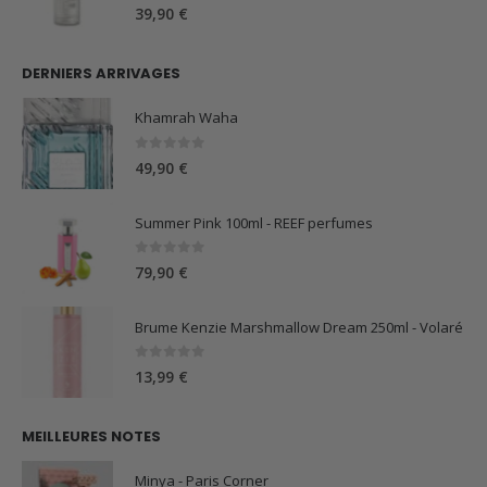
0
sur 5
39,90
€
DERNIERS ARRIVAGES
Khamrah Waha
0
sur 5
49,90
€
Summer Pink 100ml - REEF perfumes
0
sur 5
79,90
€
Brume Kenzie Marshmallow Dream 250ml - Volaré
0
sur 5
13,99
€
MEILLEURES NOTES
Minya - Paris Corner