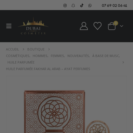
07 69 02 06 41
0
ACCUEIL
BOUTIQUE
COSMÉTIQUES
,
HOMMES
,
FEMMES
,
NOUVEAUTÉS
,
À BASE DE MUSC
,
HUILE PARFUMÉE
HUILE PARFUMÉE FAKHAR AL ARAB – AYAT PERFUMES