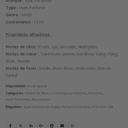
Marque :
Ayat Perfumes
Type :
Huile Parfumé
Genre :
Mixte
Contenance :
12 ml
Propriétés olfactives :
Notes de tête :
Fruits, Lys, Grenade, Aldéhydes,
Notes de cœur :
Tubéreuse, Jasmin, Gardénia, Ylang-Ylang,
Rose, Pivoine,
Notes de fond :
Vanille, Musc Blanc, Ambroxan, Bois de
Santal.
Disponibilité:
Stock épuisé
Catégories :
à base de Musc
,
Cosmétiques
,
Femmes
,
Hommes
,
Huile Parfumée
,
Nouveautés
Étiquettes :
Ayat
,
Parfums de Dubai
,
Parfums Orientaux
,
Prix mini -20€