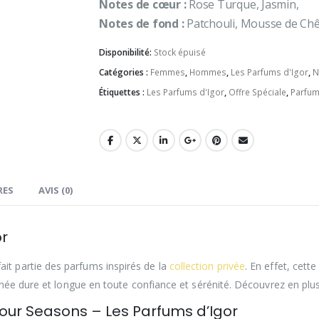
Notes de cœur :
Rose Turque, Jasmin,
Notes de fond :
Patchouli, Mousse de Ch
Disponibilité:
Stock épuisé
Catégories :
Femmes
,
Hommes
,
Les Parfums d'Igor
,
N
Étiquettes :
Les Parfums d'Igor
,
Offre Spéciale
,
Parfum
RES
AVIS (0)
or
fait partie des parfums inspirés de la
collection privée
. En effet, cett
née dure et longue en toute confiance et sérénité. Découvrez en plus
our Seasons – Les Parfums d’Igor