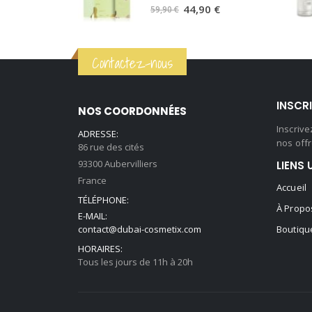
0
sur 5
59,90 €.
44,90 €.
Le
Le
44,90
€
59,90
€
prix
prix
initial
actuel
Contactez-nous
était :
est :
59,90 €.
44,90 €.
INSCR
NOS COORDONNÉES
Inscriv
ADRESSE:
nos offr
86 rue des cités
93300 Aubervilliers
LIENS 
France
Accueil
TÉLÉPHONE:
À Propo
E-MAIL:
contact@dubai-cosmetix.com
Boutiqu
HORAIRES:
Tous les jours de 11h à 20h