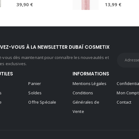
0
sur 5
0
sur 5
39,90
€
13,99
€
IVEZ-VOUS À LA NEWSLETTER DUBAÏ COSMETIX
ez-vous dès maintenant pour connaître les nouveautés et
es exclusives.
UTILES
INFORMATIONS
Panier
Mentions Légales
Confidentia
s
Soldes
Conditions
Mon Compt
e
Offre Spéciale
Générales de
Contact
Vente