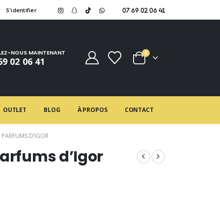
r
S'identifier
07 69 02 06 41
LEZ-NOUS MAINTENANT
0
69 02 06 41
OUTLET
BLOG
À PROPOS
CONTACT
S PARFUMS D’IGOR
Parfums d’Igor