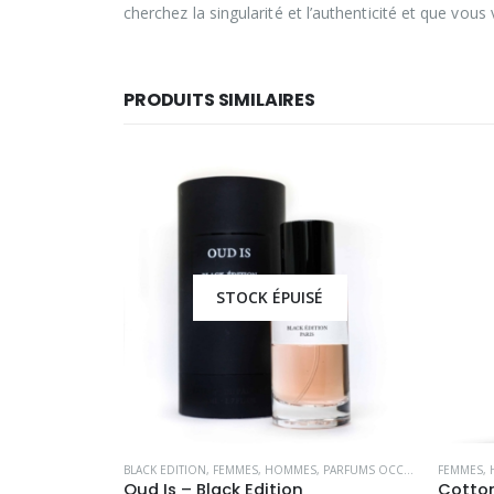
cherchez la singularité et l’authenticité et que vou
PRODUITS SIMILAIRES
É
STOCK ÉPUISÉ
OUCHE
,
HOMMES
BLACK EDITION
,
FEMMES
,
HOMMES
,
PARFUMS OCCIDENTAUX
FEMMES
,
Luxury Oud
Oud Is – Black Edition
Cotto