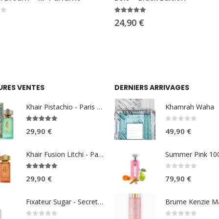
5
5.00
sur 5
24,90
€
URES VENTES
DERNIERS ARRIVAGES
Khair Pistachio - Paris Corner
Khamrah Waha
5.00
sur 5
0
sur 5
29,90
€
49,90
€
Khair Fusion Litchi - Paris Corner
5.00
sur 5
0
sur 5
29,90
€
79,90
€
Fixateur Sugar - Secret Musc 30ml