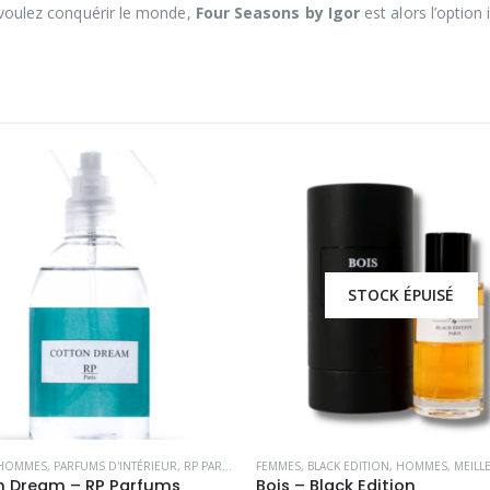
s voulez conquérir le monde,
Four Seasons by Igor
est alors l’option 
STOCK ÉPUISÉ
HOMMES
,
PARFUMS D'INTÉRIEUR
,
RP PARFUMS
FEMMES
,
BLACK EDITION
,
HOMMES
,
MEILLEUR
n Dream – RP Parfums
Bois – Black Edition