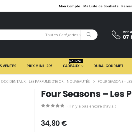
Mon Compte
Ma Liste de Souhaits
Panie
APPE
Toutes Catégories
07 
NOUVEAU
S VENTES
PRIX MINI -20€
CADEAUX
DUBAI GOURMET
 OCCIDENTAUX
,
LES PARFUMS D'IGOR
,
NOUVEAUTÉS
FOUR SEASONS – LE
Four Seasons – Les 
( Il n'y a pas encore d'avis. )
0
en rupture de 5
34,90
€