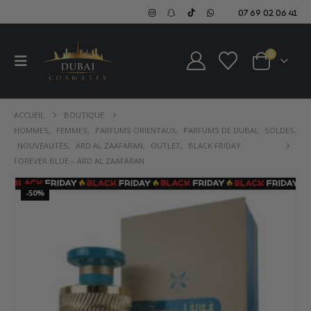
07 69 02 06 41
0
ACCUEIL
BOUTIQUE
HOMMES
,
FEMMES
,
PARFUMS ORIENTAUX
,
PARFUMS DE DUBAI
,
SOLDES
,
NOUVEAUTÉS
,
ARD AL ZAAFARAN
,
OUTLET
,
BLACK FRIDAY
FOREVER BLUE – ARD AL ZAAFARAN
-50%