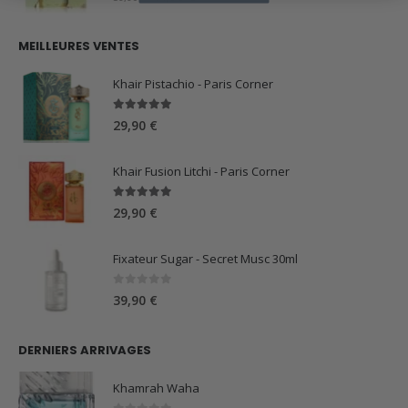
prix
prix
initial
actuel
MEILLEURES VENTES
était :
est :
59,90 €.
44,90 €.
Khair Pistachio - Paris Corner
5.00
sur 5
29,90
€
Khair Fusion Litchi - Paris Corner
5.00
sur 5
29,90
€
Fixateur Sugar - Secret Musc 30ml
0
sur 5
39,90
€
DERNIERS ARRIVAGES
Khamrah Waha