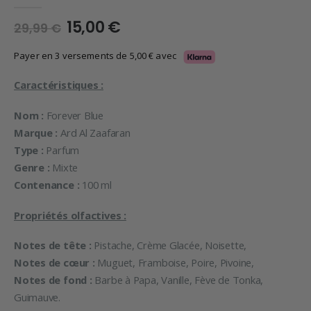
0
en rupture de 5
Le
Le
15,00
€
29,99
€
prix
prix
initial
actuel
Payer en 3 versements de
5,00
€
avec
était :
est :
29,99 €.
15,00 €.
Caractéristiques :
Nom :
Forever Blue
Marque :
Ard Al Zaafaran
Type :
Parfum
Genre :
Mixte
Contenance :
100 ml
Propriétés olfactives :
Notes de tête :
Pistache, Crème Glacée, Noisette,
Notes de cœur :
Muguet, Framboise, Poire, Pivoine,
Notes de fond :
Barbe à Papa, Vanille, Fève de Tonka,
Guimauve.