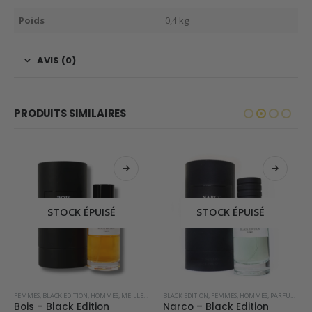
Poids
0,4 kg
AVIS (0)
PRODUITS SIMILAIRES
STOCK ÉPUISÉ
STOCK ÉPUISÉ
PRAY D'INTÉRIEUR DE DUBAI
FEMMES
,
BLACK EDITION
,
HOMMES
,
MEILLEURES VENTES
BLACK EDITION
,
OFFRE SPÉCIALE
,
FEMMES
,
PARFUMS OCCIDENTAUX
,
HOMMES
,
PARFUMS OCCIDENTAUX
Bois – Black Edition
Narco – Black Edition