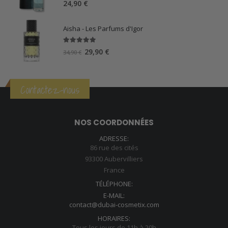
24,90
€
Aisha - Les Parfums d'Igor
5.00
sur 5
Le
Le
29,90
€
34,90
€
prix
prix
initial
actuel
était :
est :
Contactez-nous
34,90 €.
29,90 €.
NOS COORDONNÉES
ADRESSE:
86 rue des cités
93300 Aubervilliers
France
TÉLÉPHONE:
E-MAIL:
contact@dubai-cosmetix.com
HORAIRES:
Tous les jours de 11h à 20h