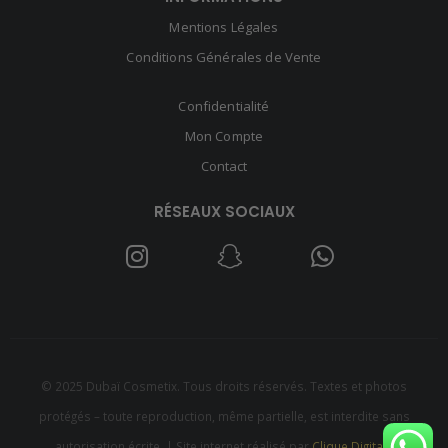
Mentions Légales
Conditions Générales de Vente
Confidentialité
Mon Compte
Contact
RÉSEAUX SOCIAUX
© 2025 Dubaï Cosmetix. Tous droits réservés. Textes et photos
protégés – toute reproduction, même partielle, est interdite sans
autorisation écrite. | Site internet réalisé par
Clique Digitale