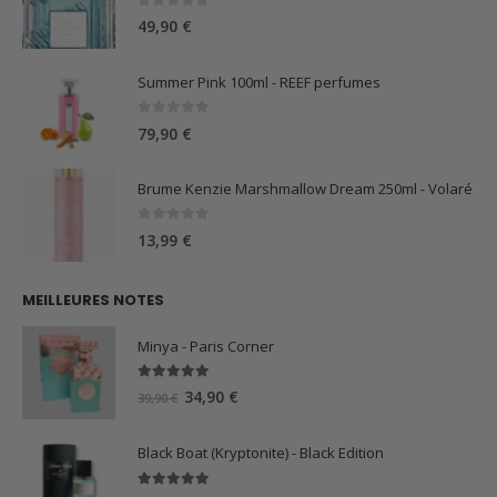
0
sur 5
49,90
€
Summer Pink 100ml - REEF perfumes
0
sur 5
79,90
€
Brume Kenzie Marshmallow Dream 250ml - Volaré
0
sur 5
13,99
€
MEILLEURES NOTES
Minya - Paris Corner
5.00
sur 5
Le
Le
34,90
€
39,90
€
prix
prix
initial
actuel
Black Boat (Kryptonite) - Black Edition
était :
est :
39,90 €.
34,90 €.
5.00
sur 5