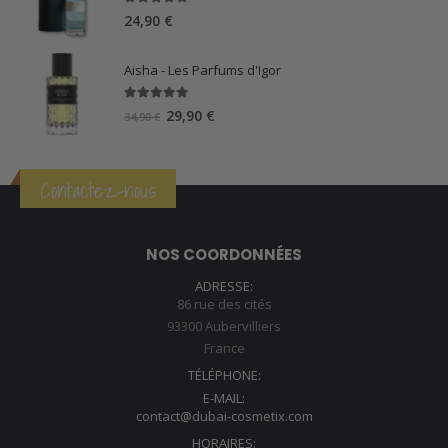
39,90 €.
34,90 €.
5.00
sur 5
24,90
€
Aisha - Les Parfums d'Igor
5.00
sur 5
Le
Le
29,90
€
34,90
€
prix
prix
initial
actuel
était :
est :
Contactez-nous
34,90 €.
29,90 €.
NOS COORDONNÉES
ADRESSE:
86 rue des cités
93300 Aubervilliers
France
TÉLÉPHONE:
E-MAIL:
contact@dubai-cosmetix.com
HORAIRES: