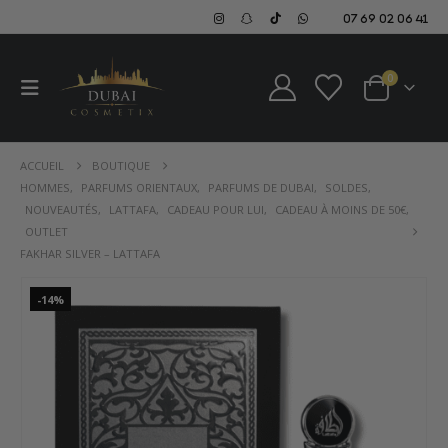
07 69 02 06 41
0
ACCUEIL
BOUTIQUE
HOMMES
,
PARFUMS ORIENTAUX
,
PARFUMS DE DUBAI
,
SOLDES
,
NOUVEAUTÉS
,
LATTAFA
,
CADEAU POUR LUI
,
CADEAU À MOINS DE 50€
,
OUTLET
FAKHAR SILVER – LATTAFA
-14%