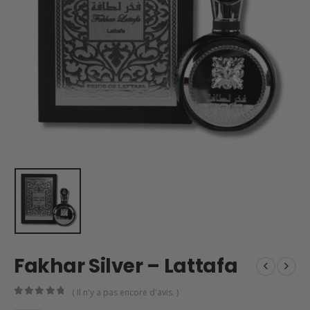
Fakhar Silver – Lattafa
( Il n'y a pas encore d'avis. )
0
en rupture de 5