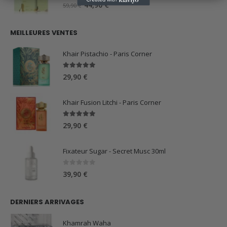
0
sur 5
Le
Le
44,90
€
59,90
€
prix
prix
initial
actuel
MEILLEURES VENTES
était :
est :
59,90 €.
44,90 €.
Khair Pistachio - Paris Corner
5.00
sur 5
29,90
€
Khair Fusion Litchi - Paris Corner
5.00
sur 5
29,90
€
Fixateur Sugar - Secret Musc 30ml
0
sur 5
39,90
€
DERNIERS ARRIVAGES
Khamrah Waha