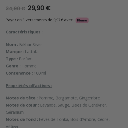
Le
Le
29,90
€
34,90
€
prix
prix
initial
actuel
Payer en 3 versements de
9,97
€
avec
était :
est :
34,90 €.
29,90 €.
Caractéristiques :
Nom :
Fakhar Silver
Marque :
Lattafa
Type :
Parfum
Genre :
Homme
Contenance :
100 ml
Propriétés olfactives :
Notes de tête :
Pomme, Bergamote, Gingembre.
Notes de cœur :
Lavande, Sauge, Baies de Genévrier,
Géranium.
Notes de fond :
Fèves de Tonka, Bois d’Ambre, Cèdre,
Vétiver.