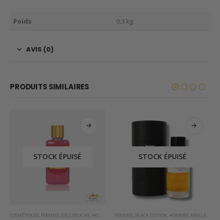
Poids
0,3 kg
AVIS (0)
PRODUITS SIMILAIRES
STOCK ÉPUISÉ
STOCK ÉPUISÉ
PRAY D'INTÉRIEUR DE DUBAI
COSMÉTIQUES
,
FEMMES
,
GELS DOUCHE
,
HOMMES
FEMMES
,
BLACK EDITION
,
HOMMES
,
MEILLEURES VENTES