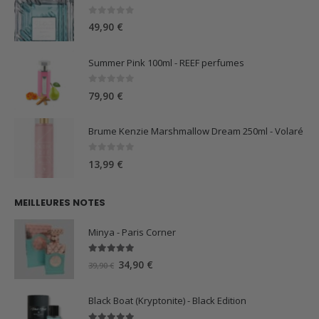
0
sur 5
49,90
€
Summer Pink 100ml - REEF perfumes
0
sur 5
79,90
€
Brume Kenzie Marshmallow Dream 250ml - Volaré
0
sur 5
13,99
€
MEILLEURES NOTES
Minya - Paris Corner
5.00
sur 5
Le
Le
34,90
€
39,90
€
prix
prix
initial
actuel
Black Boat (Kryptonite) - Black Edition
était :
est :