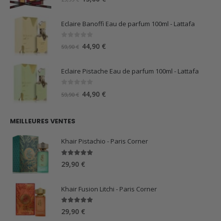
prix
prix
initial
actuel
Eclaire Banoffi Eau de parfum 100ml - Lattafa
était :
est :
29,99 €.
15,00 €.
0
sur 5
Le
Le
44,90
€
59,90
€
prix
prix
initial
actuel
Eclaire Pistache Eau de parfum 100ml - Lattafa
était :
est :
59,90 €.
44,90 €.
0
sur 5
Le
Le
44,90
€
59,90
€
prix
prix
initial
actuel
MEILLEURES VENTES
était :
est :
59,90 €.
44,90 €.
Khair Pistachio - Paris Corner
5.00
sur 5
29,90
€
Khair Fusion Litchi - Paris Corner
5.00
sur 5
29,90
€