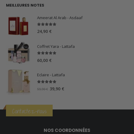
MEILLEURES NOTES
Ameerat Al Arab - Asdaaf
5.00
sur 5
24,90
€
Coffret Yara - Lattafa
5.00
sur 5
60,00
€
Eclaire - Lattafa
5.00
sur 5
Le
Le
39,90
€
59,90
€
prix
prix
initial
actuel
était :
est :
Contactez-nous
59,90 €.
39,90 €.
NOS COORDONNÉES