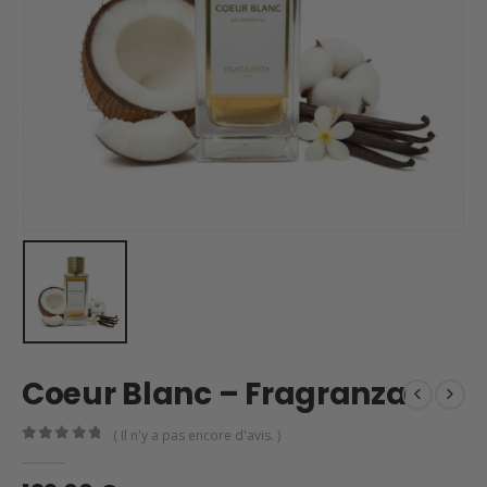
Coeur Blanc – Fragranza
( Il n'y a pas encore d'avis. )
0
en rupture de 5