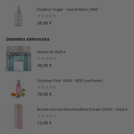
Fixateur Sugar - Secret Musc 30ml
0
sur 5
39,90
€
DERNIERS ARRIVAGES
Khamrah Waha
0
sur 5
49,90
€
Summer Pink 100ml - REEF perfumes
0
sur 5
79,90
€
Brume Kenzie Marshmallow Dream 250ml - Volaré
0
sur 5
13,99
€