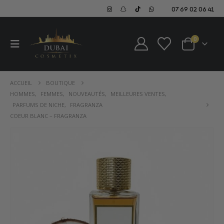
07 69 02 06 41
0
ACCUEIL
BOUTIQUE
HOMMES
,
FEMMES
,
NOUVEAUTÉS
,
MEILLEURES VENTES
,
PARFUMS DE NICHE
,
FRAGRANZA
COEUR BLANC – FRAGRANZA