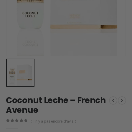
Coconut Leche – French
Avenue
( Il n'y a pas encore d'avis. )
0
en rupture de 5