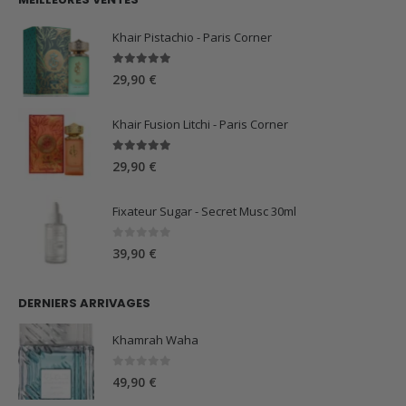
était :
est :
59,90 €.
44,90 €.
Khair Pistachio - Paris Corner
5.00
sur 5
29,90
€
Khair Fusion Litchi - Paris Corner
5.00
sur 5
29,90
€
Fixateur Sugar - Secret Musc 30ml
0
sur 5
39,90
€
DERNIERS ARRIVAGES
Khamrah Waha
0
sur 5
49,90
€