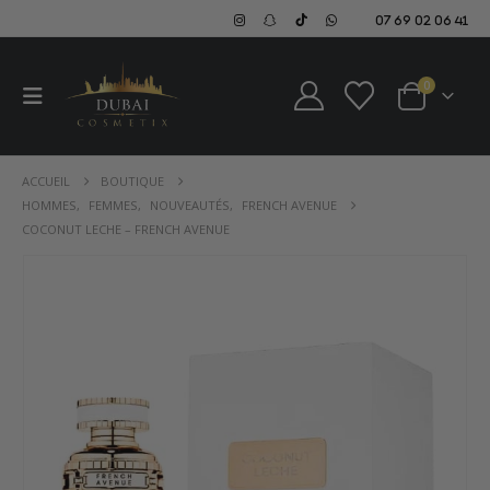
07 69 02 06 41
0
ACCUEIL
BOUTIQUE
HOMMES
,
FEMMES
,
NOUVEAUTÉS
,
FRENCH AVENUE
COCONUT LECHE – FRENCH AVENUE