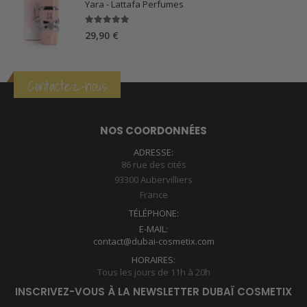
Yara - Lattafa Perfumes
5.00
sur 5
29,90
€
Contactez-nous
NOS COORDONNÉES
ADRESSE:
86 rue des cités
93300 Aubervilliers
France
TÉLÉPHONE:
E-MAIL:
contact@dubai-cosmetix.com
HORAIRES:
Tous les jours de 11h à 20h
INSCRIVEZ-VOUS À LA NEWSLETTER DUBAÏ COSMETIX