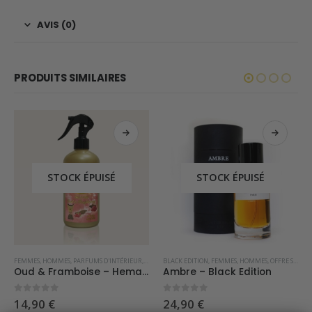
AVIS (0)
PRODUITS SIMILAIRES
STOCK ÉPUISÉ
STOCK ÉPUISÉ
FEMMES
,
HOMMES
,
PARFUMS D'INTÉRIEUR
,
SPRAY D'INTÉRIEUR DE DUBAI
BLACK EDITION
,
FEMMES
,
HOMMES
,
OFFRE SPÉCIALE
Oud & Framboise – Hemadi Luxury Oud
Ambre – Black Edition
0
sur 5
0
sur 5
14,90
€
24,90
€