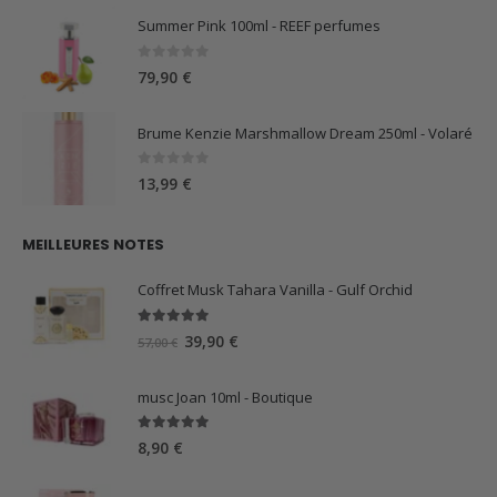
Summer Pink 100ml - REEF perfumes
0
sur 5
79,90
€
Brume Kenzie Marshmallow Dream 250ml - Volaré
0
sur 5
13,99
€
MEILLEURES NOTES
Coffret Musk Tahara Vanilla - Gulf Orchid
5.00
sur 5
Le
Le
39,90
€
57,00
€
prix
prix
initial
actuel
musc Joan 10ml - Boutique
était :
est :
57,00 €.
39,90 €.
5.00
sur 5
8,90
€