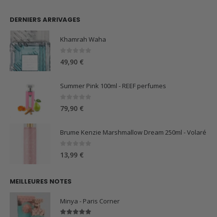
DERNIERS ARRIVAGES
Khamrah Waha
0
sur 5
49,90
€
Summer Pink 100ml - REEF perfumes
0
sur 5
79,90
€
Brume Kenzie Marshmallow Dream 250ml - Volaré
0
sur 5
13,99
€
MEILLEURES NOTES
Minya - Paris Corner