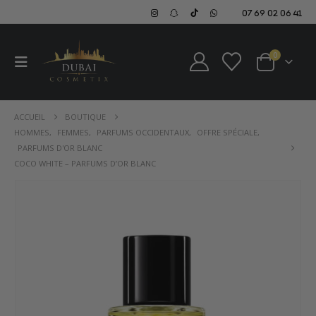
07 69 02 06 41
0
ACCUEIL
BOUTIQUE
HOMMES
,
FEMMES
,
PARFUMS OCCIDENTAUX
,
OFFRE SPÉCIALE
,
PARFUMS D'OR BLANC
COCO WHITE – PARFUMS D’OR BLANC