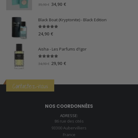
5.00
sur 5
Le
Le
34,90
€
39,90
€
prix
prix
initial
actuel
Black Boat (Kryptonite) - Black Edition
était :
est :
39,90 €.
34,90 €.
5.00
sur 5
24,90
€
Aisha - Les Parfums d'Igor
5.00
sur 5
Le
Le
29,90
€
34,90
€
prix
prix
initial
actuel
était :
est :
Contactez-nous
34,90 €.
29,90 €.
NOS COORDONNÉES
ADRESSE:
86 rue des cités
93300 Aubervilliers
France