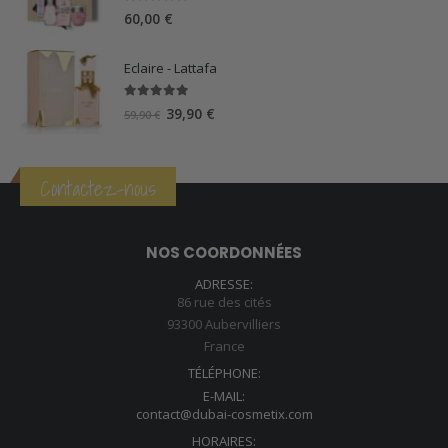
5.00
sur 5
60,00
€
Eclaire - Lattafa
5.00
sur 5
Le
Le
39,90
€
59,90
€
prix
prix
initial
actuel
était :
est :
Contactez-nous
59,90 €.
39,90 €.
NOS COORDONNÉES
ADRESSE:
86 rue des cités
93300 Aubervilliers
France
TÉLÉPHONE:
E-MAIL:
contact@dubai-cosmetix.com
HORAIRES: