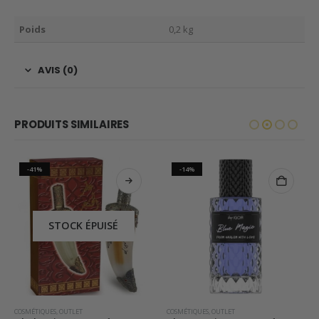
Poids
0,2 kg
AVIS (0)
PRODUITS SIMILAIRES
-41%
-14%
STOCK ÉPUISÉ
DES
COSMÉTIQUES
,
OUTLET
COSMÉTIQUES
,
OUTLET