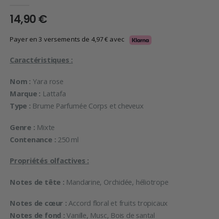
0
en rupture de 5
14,90
€
Payer en 3 versements de
4,97
€
avec
Caractéristiques :
Nom :
Yara rose
Marque :
Lattafa
Type :
Brume Parfumée Corps et cheveux
Genre :
Mixte
Contenance :
250 ml
Propriétés olfactives :
Notes de tête :
Mandarine, Orchidée, héliotrope
Notes de cœur :
Accord floral et fruits tropicaux
Notes de fond :
Vanille, Musc, Bois de santal