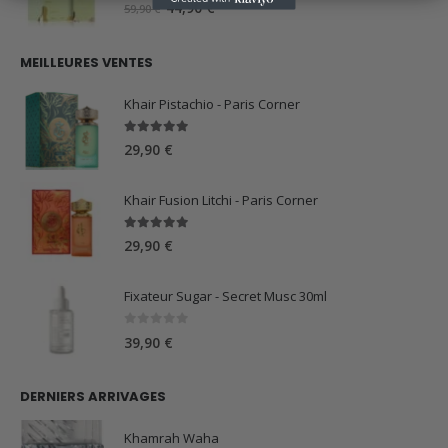
0
sur 5
Le
Le
44,90
€
59,90
€
prix
prix
initial
actuel
MEILLEURES VENTES
était :
est :
59,90 €.
44,90 €.
Khair Pistachio - Paris Corner
5.00
sur 5
29,90
€
Khair Fusion Litchi - Paris Corner
5.00
sur 5
29,90
€
Fixateur Sugar - Secret Musc 30ml
0
sur 5
39,90
€
DERNIERS ARRIVAGES
Khamrah Waha