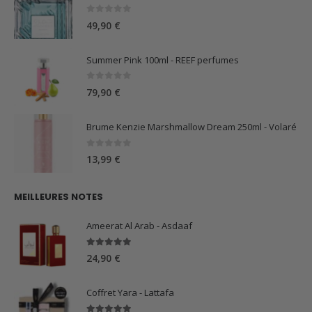
0
sur 5
49,90
€
Summer Pink 100ml - REEF perfumes
0
sur 5
79,90
€
Brume Kenzie Marshmallow Dream 250ml - Volaré
0
sur 5
13,99
€
MEILLEURES NOTES
Ameerat Al Arab - Asdaaf
5.00
sur 5
24,90
€
Coffret Yara - Lattafa