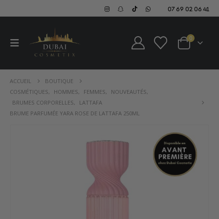
07 69 02 06 41
0
ACCUEIL
BOUTIQUE
COSMÉTIQUES
,
HOMMES
,
FEMMES
,
NOUVEAUTÉS
,
BRUMES CORPORELLES
,
LATTAFA
BRUME PARFUMÉE YARA ROSE DE LATTAFA 250ML