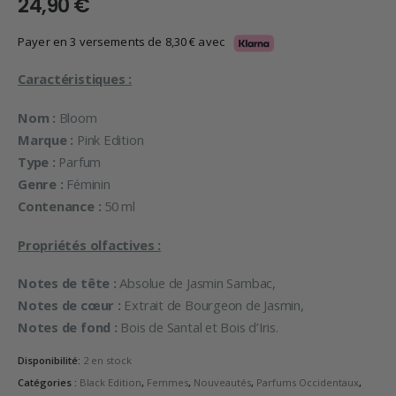
24,90
€
Payer en 3 versements de
8,30
€
avec
Caractéristiques :
Nom :
Bloom
Marque :
Pink Edition
Type :
Parfum
Genre :
Féminin
Contenance :
50 ml
Propriétés olfactives :
Notes de tête :
Absolue de Jasmin Sambac,
Notes de cœur :
Extrait de Bourgeon de Jasmin,
Notes de fond :
Bois de Santal et Bois d’Iris.
Disponibilité:
2 en stock
Catégories :
Black Edition
,
Femmes
,
Nouveautés
,
Parfums Occidentaux
,