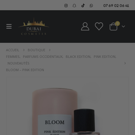
07 69 02 06 41
0
ACCUEIL
BOUTIQUE
FEMMES
,
PARFUMS OCCIDENTAUX
,
BLACK EDITION
,
PINK EDITION
,
NOUVEAUTÉS
BLOOM – PINK EDITION