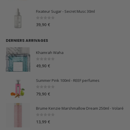
Fixateur Sugar - Secret Musc 30ml
0
sur 5
39,90
€
DERNIERS ARRIVAGES
Khamrah Waha
0
sur 5
49,90
€
Summer Pink 100ml - REEF perfumes
0
sur 5
79,90
€
Brume Kenzie Marshmallow Dream 250ml - Volaré
0
sur 5
13,99
€