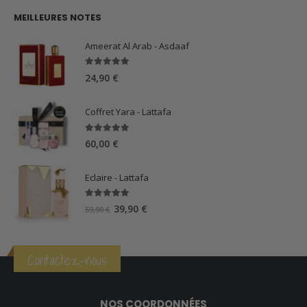
MEILLEURES NOTES
Ameerat Al Arab - Asdaaf
5.00
sur 5
24,90
€
Coffret Yara - Lattafa
5.00
sur 5
60,00
€
Eclaire - Lattafa
5.00
sur 5
Le
Le
39,90
€
59,90
€
prix
prix
initial
actuel
était :
est :
Contactez-nous
59,90 €.
39,90 €.
NOS COORDONNÉES