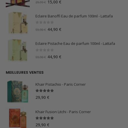
Le
Le
15,00
€
29,99
€
prix
prix
initial
actuel
Eclaire Banoffi Eau de parfum 100ml - Lattafa
était :
est :
29,99 €.
15,00 €.
0
sur 5
Le
Le
44,90
€
59,90
€
prix
prix
initial
actuel
Eclaire Pistache Eau de parfum 100ml - Lattafa
était :
est :
59,90 €.
44,90 €.
0
sur 5
Le
Le
44,90
€
59,90
€
prix
prix
initial
actuel
MEILLEURES VENTES
était :
est :
59,90 €.
44,90 €.
Khair Pistachio - Paris Corner
5.00
sur 5
29,90
€
Khair Fusion Litchi - Paris Corner
5.00
sur 5
29,90
€