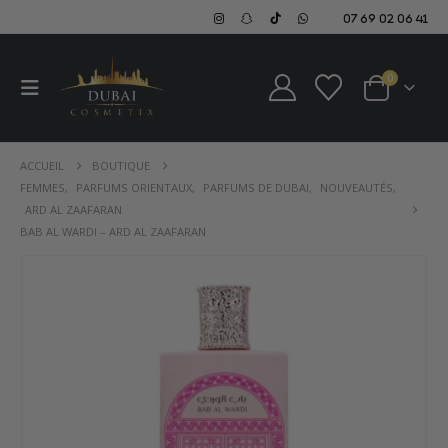
07 69 02 06 41
0
ACCUEIL
BOUTIQUE
FEMMES
,
PARFUMS ORIENTAUX
,
PARFUMS DE DUBAI
,
NOUVEAUTÉS
,
ARD AL ZAAFARAN
BAB AL WARDI – ARD AL ZAAFARAN