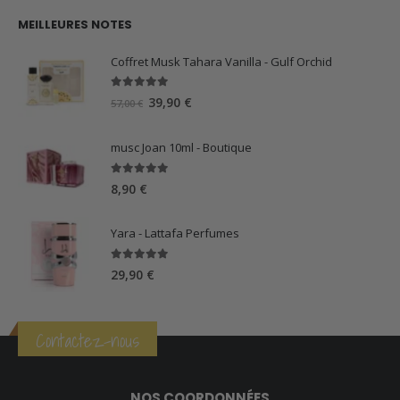
MEILLEURES NOTES
Coffret Musk Tahara Vanilla - Gulf Orchid
5.00
sur 5
Le
Le
39,90
€
57,00
€
prix
prix
initial
actuel
musc Joan 10ml - Boutique
était :
est :
57,00 €.
39,90 €.
5.00
sur 5
8,90
€
Yara - Lattafa Perfumes
5.00
sur 5
29,90
€
Contactez-nous
NOS COORDONNÉES