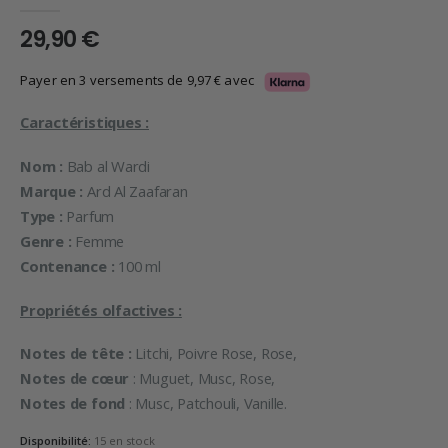
0
en rupture de 5
29,90
€
Payer en 3 versements de
9,97
€
avec
Caractéristiques :
Nom :
Bab al Wardi
Marque :
Ard Al Zaafaran
Type :
Parfum
Genre :
Femme
Contenance :
100 ml
Propriétés olfactives :
Notes de tête :
Litchi, Poivre Rose, Rose,
Notes de cœur
: Muguet, Musc, Rose,
Notes de fond
: Musc, Patchouli, Vanille.
Disponibilité:
15 en stock