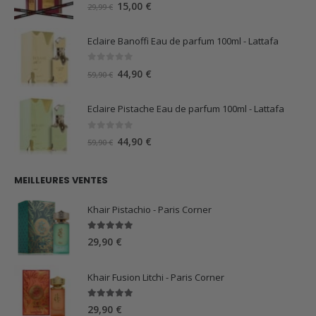
0
sur 5
Le
Le
15,00
€
29,99
€
prix
prix
initial
actuel
Eclaire Banoffi Eau de parfum 100ml - Lattafa
était :
est :
29,99 €.
15,00 €.
0
sur 5
Le
Le
44,90
€
59,90
€
prix
prix
initial
actuel
Eclaire Pistache Eau de parfum 100ml - Lattafa
était :
est :
59,90 €.
44,90 €.
0
sur 5
Le
Le
44,90
€
59,90
€
prix
prix
initial
actuel
MEILLEURES VENTES
était :
est :
59,90 €.
44,90 €.
Khair Pistachio - Paris Corner
5.00
sur 5
29,90
€
Khair Fusion Litchi - Paris Corner
5.00
sur 5
29,90
€