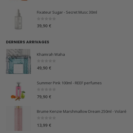
Fixateur Sugar - Secret Musc 30ml
0
sur 5
39,90
€
DERNIERS ARRIVAGES
Khamrah Waha
0
sur 5
49,90
€
Summer Pink 100ml - REEF perfumes
0
sur 5
79,90
€
Brume Kenzie Marshmallow Dream 250ml - Volaré
0
sur 5
13,99
€