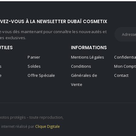
IVEZ-VOUS À LA NEWSLETTER DUBAÏ COSMETIX
ez-vous dès maintenant pour connaître les nouveautés et
es exclusives.
UTILES
INFORMATIONS
Panier
Mentions Légales
Confidentia
s
Soldes
Conditions
Mon Compt
e
Offre Spéciale
Générales de
Contact
Vente
hotos protégés – toute reproduction,
e internet réalisé par
Clique Digitale