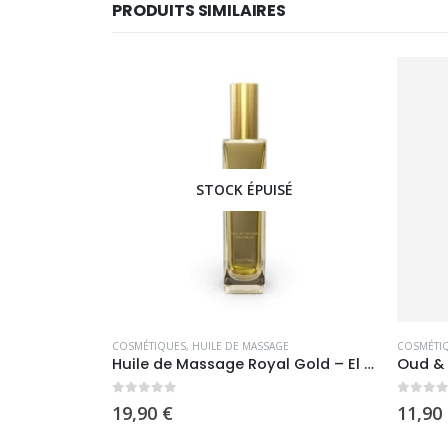
PRODUITS SIMILAIRES
É
STOCK ÉPUISÉ
E
COSMÉTIQUES
,
FEMMES
,
GELS DOUCHE
,
HOMMES
COSMÉTI
Huile de Massage Royal Gold – El Nabil
Oud & Gold – Hemadi Luxury Oud
0
sur 5
0
sur 
11,90
€
11,90