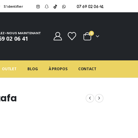
r
S'identifier
07 69 02 06 41
LEZ-NOUS MAINTENANT
0
69 02 06 41
OUTLET
BLOG
À PROPOS
CONTACT
tafa