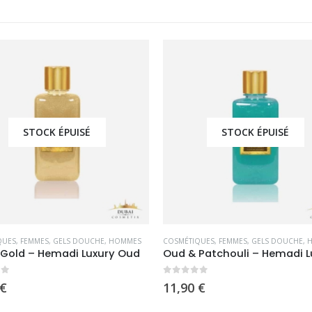
-14%
STOCK ÉPUISÉ
QUES
,
FEMMES
,
GELS DOUCHE
,
HOMMES
COSMÉTIQUES
,
OUTLET
Oud & Patchouli – Hemadi Luxury Oud
Wakanda – Les Parfums d’I
5
0
sur 5
Le
Le
€
29,90
€
34,90
€
prix
prix