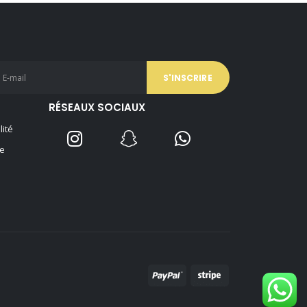
était :
est :
34,90 €.
29,90 €.
RÉSEAUX SOCIAUX
lité
e