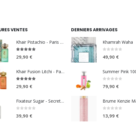
initial
actuel
était :
est :
34,90 €.
29,90 €.
URES VENTES
DERNIERS ARRIVAGES
Khair Pistachio - Paris Corner
Khamrah Waha
5.00
sur 5
0
sur 5
29,90
€
49,90
€
Khair Fusion Litchi - Paris Corner
5.00
sur 5
0
sur 5
29,90
€
79,90
€
Fixateur Sugar - Secret Musc 30ml
0
sur 5
0
sur 5
39,90
€
13,99
€