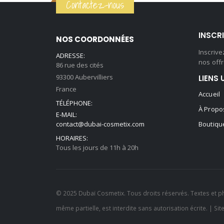
Contactez-nous
était :
est :
59,90 €.
44,90 €.
INSCR
NOS COORDONNÉES
Inscriv
ADRESSE:
nos offr
86 rue des cités
93300 Aubervilliers
LIENS 
France
Accueil
TÉLÉPHONE:
À Propo
E-MAIL:
contact@dubai-cosmetix.com
Boutiqu
HORAIRES:
Tous les jours de 11h à 20h
© 2025 Dubaï Cosmetix. Tous droits réservés. Textes et p
même partielle, est interdite sans autorisation écrite. | Sit