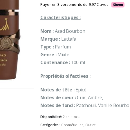
initial
actuel
Payer en 3 versements de
9,97
€
avec
était :
est :
Caractéristiques :
35,90 €.
29,90 €.
Nom :
Asad Bourbon
Marque :
Lattafa
Type :
Parfum
Genre :
Mixte
Contenance :
100 ml
Propriétés olfactives :
Notes de tête :
Epicé,
Notes de cœur :
Cuir, Ambre,
Notes de fond :
Patchouli, Vanille Bourbo
Disponibilité:
2 en stock
Catégories :
Cosmétiques
,
Outlet