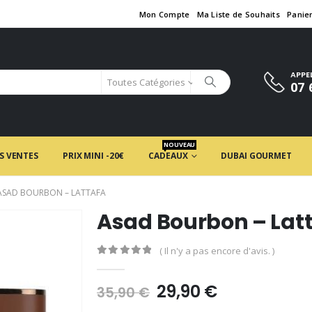
Mon Compte
Ma Liste de Souhaits
Panie
APPE
Toutes Catégories
07 
NOUVEAU
S VENTES
PRIX MINI -20€
CADEAUX
DUBAI GOURMET
ASAD BOURBON – LATTAFA
Asad Bourbon – Lat
( Il n'y a pas encore d'avis. )
0
en rupture de 5
Le
Le
29,90
€
35,90
€
prix
prix