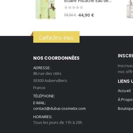
Eclaire Pistache Eau de parfum 100ml - Lattafa
était :
est :
0
sur 5
59,90 €.
44,90 €.
Le
Le
44,90
€
59,90
€
prix
prix
initial
actuel
Contactez-nous
était :
est :
59,90 €.
44,90 €.
INSCR
NOS COORDONNÉES
Inscriv
ADRESSE:
nos offr
86 rue des cités
93300 Aubervilliers
LIENS 
France
Accueil
TÉLÉPHONE:
À Propo
E-MAIL:
contact@dubai-cosmetix.com
Boutiqu
HORAIRES:
Tous les jours de 11h à 20h