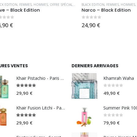
ITION
,
FEMMES
,
HOMMES
,
OFFRE SPÉCIALE
,
PARFUMS OCCIDENTAUX
BLACK EDITION
,
FEMMES
,
HOMMES
,
PARFUMS 
 Black Edition
Narco – Black Edition
5
0
sur 5
€
24,90
€
URES VENTES
DERNIERS ARRIVAGES
Khair Pistachio - Paris Corner
Khamrah Waha
5.00
sur 5
0
sur 5
29,90
€
49,90
€
Khair Fusion Litchi - Paris Corner
5.00
sur 5
0
sur 5
29,90
€
79,90
€