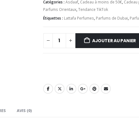
Catégories :
Asdaaf
,
Cadeau à moins de 50€
,
Cadeau p
Parfums Orientaux
,
Tendance TikTok
Étiquettes :
Lattafa Perfumes
,
Parfums de Dubai
,
Parf
AJOUTER AU PANIER
RES
AVIS (0)