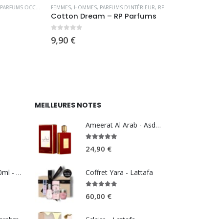
OCCIDENTAUX
FEMMES
,
HOMMES
,
PARFUMS D'INTÉRIEUR
,
RP PARFUMS
BLACK EDITION
,
F
Cotton Dream – RP Parfums
Rose Vanille
0
sur 5
0
sur 5
9,90
€
24,90
€
MEILLEURES NOTES
Ameerat Al Arab - Asdaaf
5.00
sur 5
24,90
€
Summer Pink 100ml - REEF perfumes
Coffret Yara - Lattafa
5.00
sur 5
60,00
€