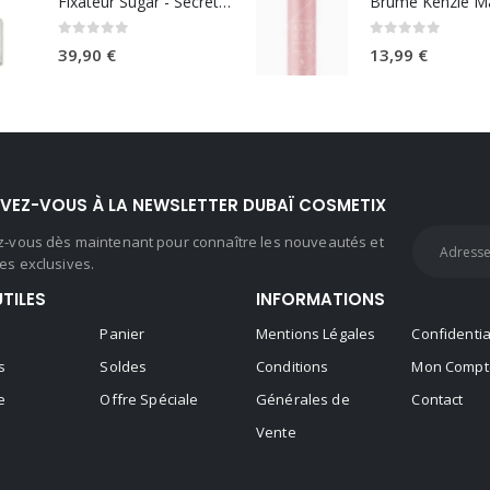
Fixateur Sugar - Secret Musc 30ml
0
sur 5
0
sur 5
39,90
€
13,99
€
IVEZ-VOUS À LA NEWSLETTER DUBAÏ COSMETIX
ez-vous dès maintenant pour connaître les nouveautés et
es exclusives.
UTILES
INFORMATIONS
Panier
Mentions Légales
Confidentia
s
Soldes
Conditions
Mon Compt
e
Offre Spéciale
Générales de
Contact
Vente