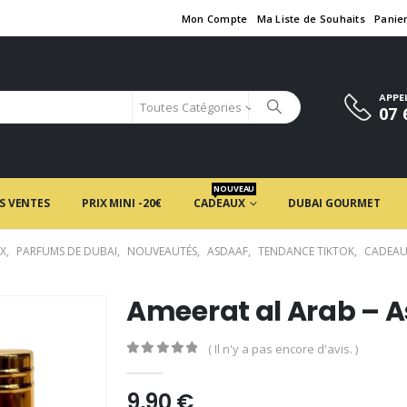
Mon Compte
Ma Liste de Souhaits
Panie
APPE
Toutes Catégories
07 
NOUVEAU
S VENTES
PRIX MINI -20€
CADEAUX
DUBAI GOURMET
X
,
PARFUMS DE DUBAI
,
NOUVEAUTÉS
,
ASDAAF
,
TENDANCE TIKTOK
,
CADEAU
Ameerat al Arab – 
( Il n'y a pas encore d'avis. )
0
en rupture de 5
9,90
€