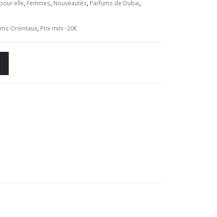
our elle
,
Femmes
,
Nouveautés
,
Parfums de Dubai
,
ums Orientaux
,
Prix mini -20€