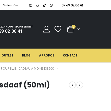
r
S'identifier
07 69 02 06 41
LEZ-NOUS MAINTENANT
0
69 02 06 41
OUTLET
BLOG
À PROPOS
CONTACT
 POUR ELLE
,
CADEAU À MOINS DE 50€
Asdaaf (50ml)