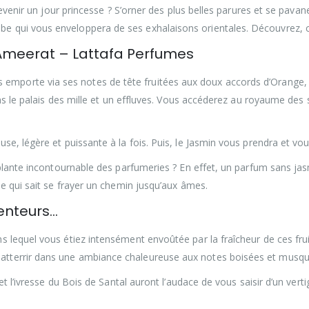
devenir un jour princesse ? S’orner des plus belles parures et se pavan
be qui vous enveloppera de ses exhalaisons orientales. Découvrez, ci
meerat – Lattafa Perfumes
 emporte via ses notes de tête fruitées aux doux accords d’Orange, 
dans le palais des mille et un effluves. Vous accéderez au royaume des
se, légère et puissante à la fois. Puis, le Jasmin vous prendra et vo
e plante incontournable des parfumeries ? En effet, un parfum sans j
le qui sait se frayer un chemin jusqu’aux âmes.
enteurs…
 lequel vous étiez intensément envoûtée par la fraîcheur de ces frui
t atterrir dans une ambiance chaleureuse aux notes boisées et musq
t l’ivresse du Bois de Santal auront l’audace de vous saisir d’un vertigi