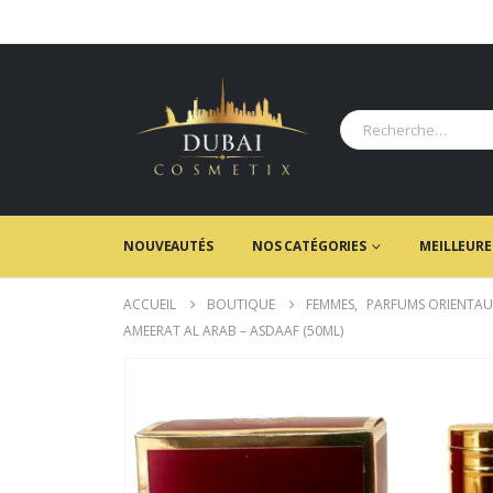
NOUVEAUTÉS
NOS CATÉGORIES
MEILLEURE
ACCUEIL
BOUTIQUE
FEMMES
,
PARFUMS ORIENTAU
AMEERAT AL ARAB – ASDAAF (50ML)