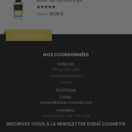
Aisha - Les Parfums d'Igor
5.00
sur 5
Le
Le
29,90
€
34,90
€
prix
prix
initial
actuel
était :
est :
Contactez-nous
34,90 €.
29,90 €.
NOS COORDONNÉES
ADRESSE:
86 rue des cités
93300 Aubervilliers
France
TÉLÉPHONE:
E-MAIL:
contact@dubai-cosmetix.com
HORAIRES:
Tous les jours de 11h à 20h
INSCRIVEZ-VOUS À LA NEWSLETTER DUBAÏ COSMETIX