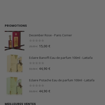
PROMOTIONS
December Rose - Paris Corner
0
sur 5
Le
Le
15,00
€
29,99
€
prix
prix
initial
actuel
Eclaire Banoffi Eau de parfum 100ml - Lattafa
était :
est :
29,99 €.
15,00 €.
0
sur 5
Le
Le
44,90
€
59,90
€
prix
prix
initial
actuel
Eclaire Pistache Eau de parfum 100ml - Lattafa
était :
est :
59,90 €.
44,90 €.
0
sur 5
Le
Le
44,90
€
59,90
€
prix
prix
initial
actuel
MEILLEURES VENTES