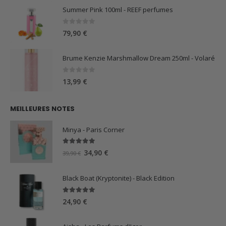
Summer Pink 100ml - REEF perfumes
0
sur 5
79,90
€
Brume Kenzie Marshmallow Dream 250ml - Volaré
0
sur 5
13,99
€
MEILLEURES NOTES
Minya - Paris Corner
5.00
sur 5
Le
Le
34,90
€
39,90
€
prix
prix
initial
actuel
Black Boat (Kryptonite) - Black Edition
était :
est :
39,90 €.
34,90 €.
5.00
sur 5
24,90
€