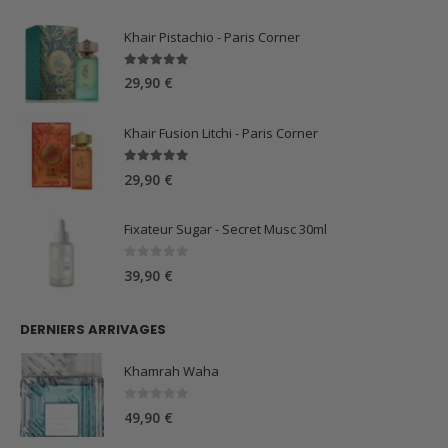
était :
est :
59,90 €.
44,90 €.
Khair Pistachio - Paris Corner
5.00
sur 5
29,90
€
Khair Fusion Litchi - Paris Corner
5.00
sur 5
29,90
€
Fixateur Sugar - Secret Musc 30ml
0
sur 5
39,90
€
DERNIERS ARRIVAGES
Khamrah Waha
0
sur 5
49,90
€