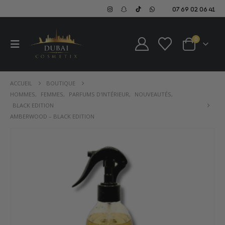
07 69 02 06 41
0
ACCUEIL
BOUTIQUE
HOMMES
,
FEMMES
,
PARFUMS D'INTÉRIEUR
,
NOUVEAUTÉS
,
BLACK EDITION
AMBERWOOD – BLACK EDITION