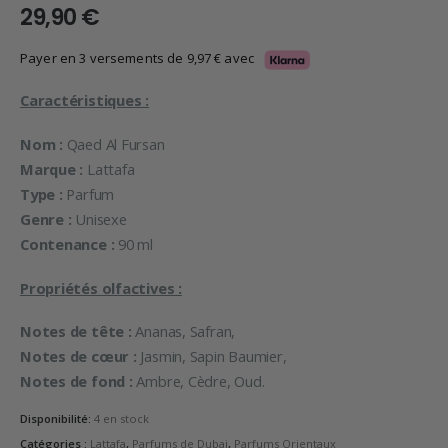
29,90
€
Payer en 3 versements de
9,97
€
avec
Caractéristiques :
Nom :
Qaed Al Fursan
Marque :
Lattafa
Type :
Parfum
Genre :
Unisexe
Contenance :
90 ml
Propriétés olfactives :
Notes de tête :
Ananas, Safran,
Notes de cœur :
Jasmin, Sapin Baumier,
Notes de fond :
Ambre, Cèdre, Oud.
Disponibilité:
4 en stock
Catégories :
Lattafa
,
Parfums de Dubai
,
Parfums Orientaux