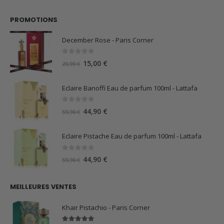
PROMOTIONS
December Rose - Paris Corner
0
sur 5
Le
Le
15,00
€
29,99
€
prix
prix
initial
actuel
Eclaire Banoffi Eau de parfum 100ml - Lattafa
était :
est :
29,99 €.
15,00 €.
0
sur 5
Le
Le
44,90
€
59,90
€
prix
prix
initial
actuel
Eclaire Pistache Eau de parfum 100ml - Lattafa
était :
est :
59,90 €.
44,90 €.
0
sur 5
Le
Le
44,90
€
59,90
€
prix
prix
initial
actuel
MEILLEURES VENTES
était :
est :
59,90 €.
44,90 €.
Khair Pistachio - Paris Corner