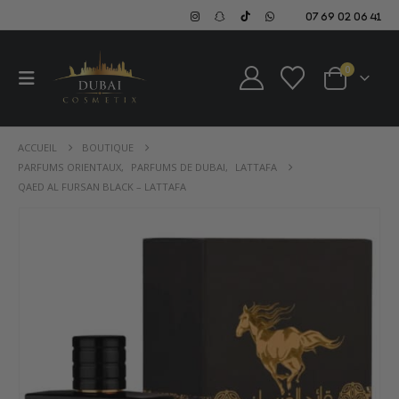
07 69 02 06 41
0
ACCUEIL
BOUTIQUE
PARFUMS ORIENTAUX
,
PARFUMS DE DUBAI
,
LATTAFA
QAED AL FURSAN BLACK – LATTAFA