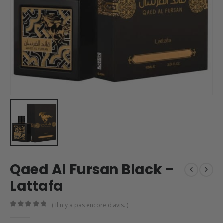
Qaed Al Fursan Black –
Lattafa
( Il n'y a pas encore d'avis. )
0
en rupture de 5