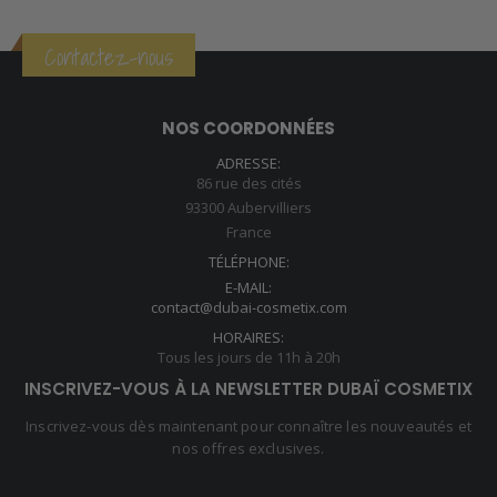
Contactez-nous
NOS COORDONNÉES
ADRESSE:
86 rue des cités
93300 Aubervilliers
France
TÉLÉPHONE:
E-MAIL:
contact@dubai-cosmetix.com
HORAIRES:
Tous les jours de 11h à 20h
INSCRIVEZ-VOUS À LA NEWSLETTER DUBAÏ COSMETIX
Inscrivez-vous dès maintenant pour connaître les nouveautés et
nos offres exclusives.