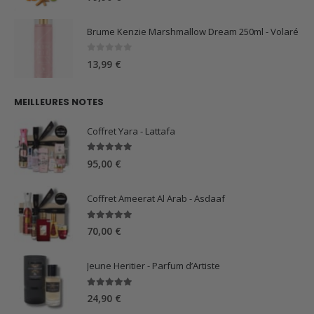
Brume Kenzie Marshmallow Dream 250ml - Volaré
0
sur 5
13,99
€
MEILLEURES NOTES
Coffret Yara - Lattafa
5.00
sur 5
95,00
€
Coffret Ameerat Al Arab - Asdaaf
5.00
sur 5
70,00
€
Jeune Heritier - Parfum d’Artiste
5.00
sur 5
24,90
€