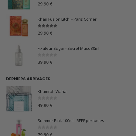
5.00
sur 5
29,90
€
Khair Fusion Litchi - Paris Corner
5.00
sur 5
29,90
€
Fixateur Sugar - Secret Musc 30ml
0
sur 5
39,90
€
DERNIERS ARRIVAGES
Khamrah Waha
0
sur 5
49,90
€
Summer Pink 100ml - REEF perfumes
0
sur 5
79,90
€