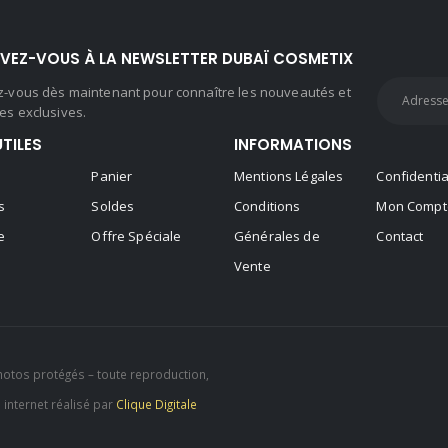
IVEZ-VOUS À LA NEWSLETTER DUBAÏ COSMETIX
ez-vous dès maintenant pour connaître les nouveautés et
es exclusives.
UTILES
INFORMATIONS
Panier
Mentions Légales
Confidentia
s
Soldes
Conditions
Mon Compt
e
Offre Spéciale
Générales de
Contact
Vente
hotos protégés – toute reproduction,
e internet réalisé par
Clique Digitale