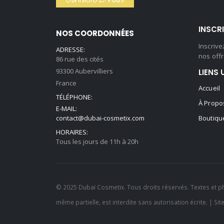
59,90 €.
44,90 €.
INSCR
NOS COORDONNÉES
Inscriv
ADRESSE:
nos offr
86 rue des cités
93300 Aubervilliers
LIENS 
France
Accueil
TÉLÉPHONE:
À Propo
E-MAIL:
contact@dubai-cosmetix.com
Boutiqu
HORAIRES:
Tous les jours de 11h à 20h
© 2025 Dubaï Cosmetix. Tous droits réservés. Textes et p
même partielle, est interdite sans autorisation écrite. | Sit