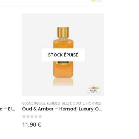
-14%
STOCK ÉPUISÉ
COSMÉTIQUES
,
FEMMES
,
GELS DOUCHE
,
HOMMES
COSMÉTIQUES
,
O
Huile de Massage Musc Blanc – El Nabil
Oud & Amber – Hemadi Luxury Oud
Wakanda – L
0
sur 5
0
sur 5
Le
11,90
€
29,
34,90
€
prix
initi