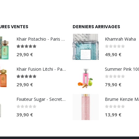
URES VENTES
DERNIERS ARRIVAGES
Khair Pistachio - Paris Corner
Khamrah Waha
5.00
sur 5
0
sur 5
29,90
€
49,90
€
Khair Fusion Litchi - Paris Corner
5.00
sur 5
0
sur 5
29,90
€
79,90
€
Fixateur Sugar - Secret Musc 30ml
0
sur 5
0
sur 5
39,90
€
13,99
€