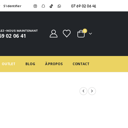
r
S'identifier
07 69 02 06 41
LEZ-NOUS MAINTENANT
0
69 02 06 41
OUTLET
BLOG
À PROPOS
CONTACT