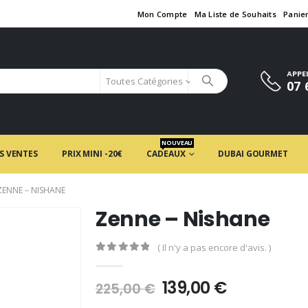
Mon Compte
Ma Liste de Souhaits
Panie
APPE
Toutes Catégories
07 
NOUVEAU
S VENTES
PRIX MINI -20€
CADEAUX
DUBAI GOURMET
ZENNE – NISHANE
Zenne – Nishane
( Il n'y a pas encore d'avis. )
0
en rupture de 5
Le
Le
139,00
€
225,00
€
prix
prix