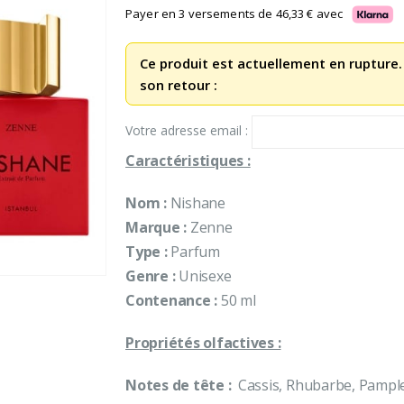
initial
actuel
Payer en 3 versements de
46,33
€
avec
était :
est :
225,00 €.
139,00 €.
Ce produit est actuellement en rupture.
son retour :
Votre adresse email :
Caractéristiques :
Nom :
Nishane
Marque :
Zenne
Type :
Parfum
Genre :
Unisexe
Contenance :
50 ml
Propriétés olfactives :
Notes de tête :
Cassis, Rhubarbe, Pamp