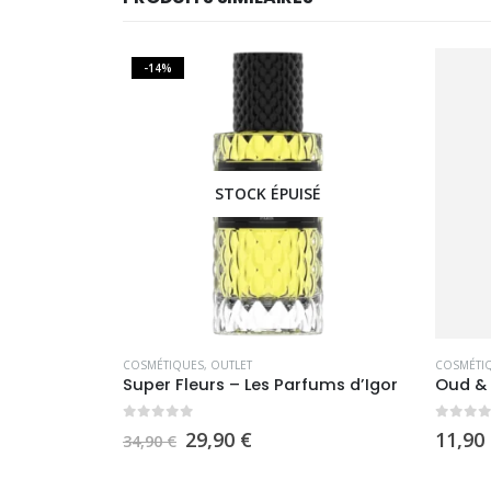
-14%
É
STOCK ÉPUISÉ
COSMÉTIQUES
,
OUTLET
COSMÉTI
Super Fleurs – Les Parfums d’Igor
Oud &
0
sur 5
0
sur 
Le
Le
29,90
€
11,90
34,90
€
prix
prix
initial
actuel