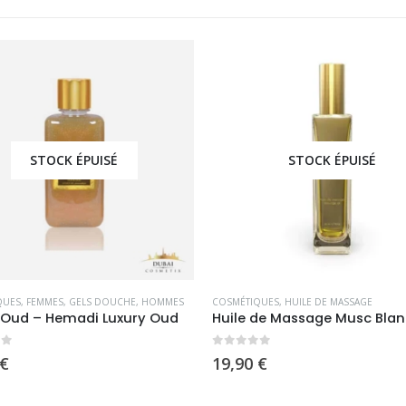
STOCK ÉPUISÉ
STOCK ÉPUISÉ
QUES
,
FEMMES
,
GELS DOUCHE
,
HOMMES
COSMÉTIQUES
,
HUILE DE MASSAGE
 Oud – Hemadi Luxury Oud
5
0
sur 5
€
19,90
€