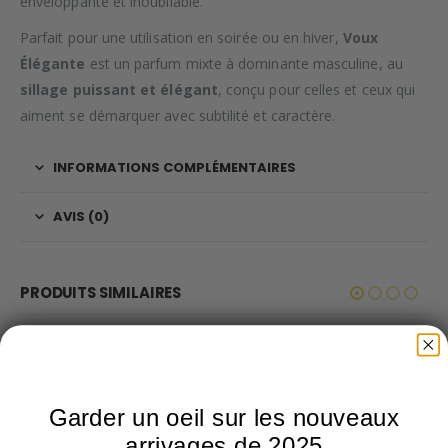
enveloppante et inoubliable.
Parfait pour une utilisation en soirée ou en hiver,
Voux
Élégante
est un parfum mixte à dominante masculine, au
sillage puissant et élégant
, conçu pour celles et ceux qui
aiment se démarquer avec subtilité et caractère.
INFORMATIONS COMPLÉMENTAIRES
AVIS (0)
PRODUITS SIMILAIRES
Garder un oeil sur les nouveaux
STOCK ÉPUISÉ
STOCK ÉPUISÉ
arrivages de 2025