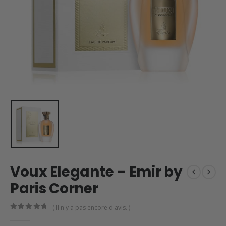
Voux Elegante – Emir by
Paris Corner
( Il n'y a pas encore d'avis. )
0
en rupture de 5