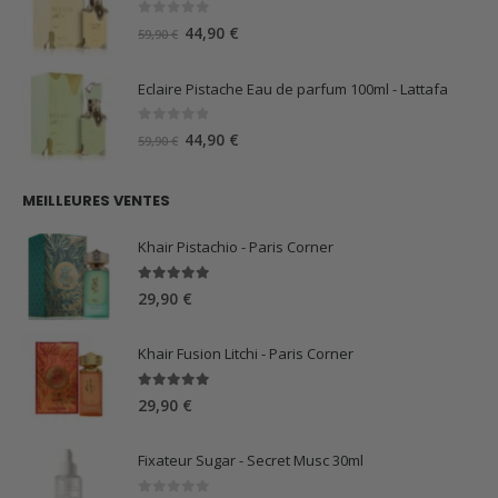
29,99 €.
15,00 €.
0
sur 5
Le
Le
44,90
€
59,90
€
prix
prix
initial
actuel
Eclaire Pistache Eau de parfum 100ml - Lattafa
était :
est :
59,90 €.
44,90 €.
0
sur 5
Le
Le
44,90
€
59,90
€
prix
prix
initial
actuel
MEILLEURES VENTES
était :
est :
59,90 €.
44,90 €.
Khair Pistachio - Paris Corner
5.00
sur 5
29,90
€
Khair Fusion Litchi - Paris Corner
5.00
sur 5
29,90
€
Fixateur Sugar - Secret Musc 30ml