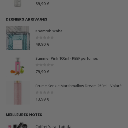
0
sur 5
39,90
€
DERNIERS ARRIVAGES
Khamrah Waha
0
sur 5
49,90
€
Summer Pink 100ml - REEF perfumes
0
sur 5
79,90
€
Brume Kenzie Marshmallow Dream 250ml - Volaré
0
sur 5
13,99
€
MEILLEURES NOTES
Coffret Yara - Lattafa