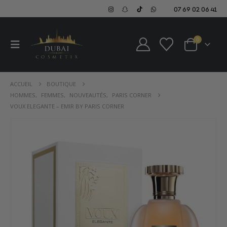
07 69 02 06 41
0
ACCUEIL
BOUTIQUE
HOMMES
,
FEMMES
,
NOUVEAUTÉS
,
PARIS CORNER
VOUX ELEGANTE – EMIR BY PARIS CORNER