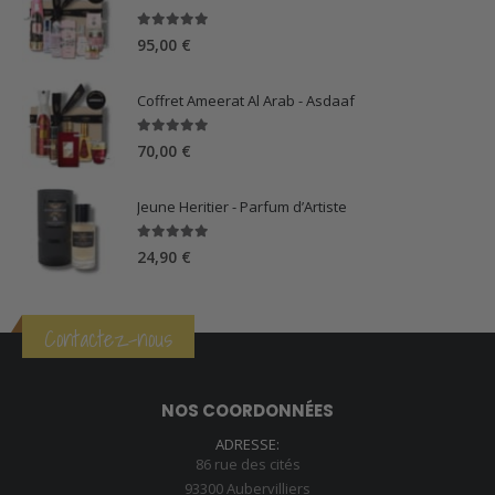
5.00
sur 5
95,00
€
Coffret Ameerat Al Arab - Asdaaf
5.00
sur 5
70,00
€
Jeune Heritier - Parfum d’Artiste
5.00
sur 5
24,90
€
Contactez-nous
NOS COORDONNÉES
ADRESSE:
86 rue des cités
93300 Aubervilliers