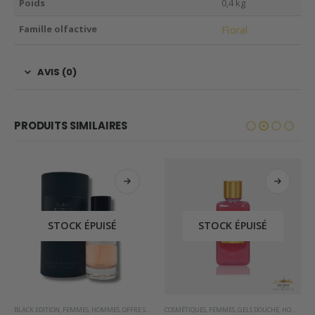
Poids
0,4 kg
Famille olfactive
Floral
AVIS (0)
PRODUITS SIMILAIRES
STOCK ÉPUISÉ
STOCK ÉPUISÉ
PRAY D'INTÉRIEUR DE DUBAI
BLACK EDITION
,
FEMMES
,
HOMMES
,
OFFRE SPÉCIALE
COSMÉTIQUES
,
PARFUMS OCCIDENTAUX
,
FEMMES
,
GELS DOUCHE
,
HOMMES