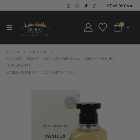
07 69 02 06 41
0
ACCUEIL
BOUTIQUE
HOMMES
,
FEMMES
,
PARFUMS ORIENTAUX
,
PARFUMS DE DUBAI
,
NOUVEAUTÉS
VANILLA POWDERY – LOUI MARTIN 100ML