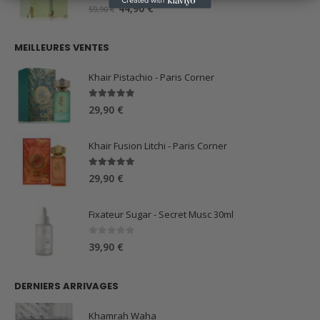
59,90 €.
44,90 €.
0
sur 5
Le
Le
44,90
€
59,90
€
prix
prix
initial
actuel
MEILLEURES VENTES
était :
est :
59,90 €.
44,90 €.
Khair Pistachio - Paris Corner
5.00
sur 5
29,90
€
Khair Fusion Litchi - Paris Corner
5.00
sur 5
29,90
€
Fixateur Sugar - Secret Musc 30ml
0
sur 5
39,90
€
DERNIERS ARRIVAGES
Khamrah Waha