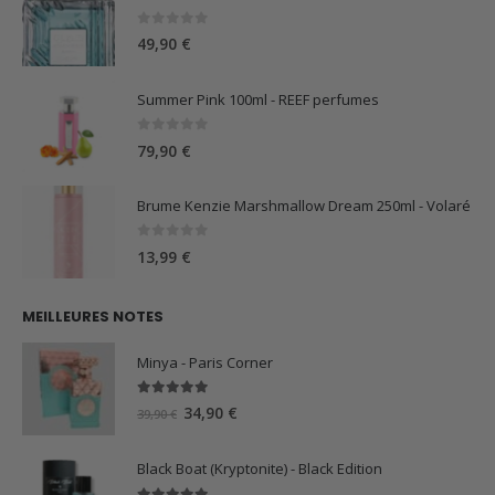
0
sur 5
49,90
€
Summer Pink 100ml - REEF perfumes
0
sur 5
79,90
€
Brume Kenzie Marshmallow Dream 250ml - Volaré
0
sur 5
13,99
€
MEILLEURES NOTES
Minya - Paris Corner
5.00
sur 5
Le
Le
34,90
€
39,90
€
prix
prix
initial
actuel
Black Boat (Kryptonite) - Black Edition
était :
est :