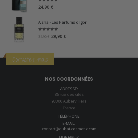
39,90 €.
34,90 €.
5.00
sur 5
24,90
€
Aisha - Les Parfums d'Igor
5.00
sur 5
Le
Le
29,90
€
34,90
€
prix
prix
initial
actuel
était :
est :
Contactez-nous
34,90 €.
29,90 €.
NOS COORDONNÉES
ADRESSE:
86 rue des cités
93300 Aubervilliers
France
TÉLÉPHONE:
E-MAIL:
contact@dubai-cosmetix.com
HORAIRES: