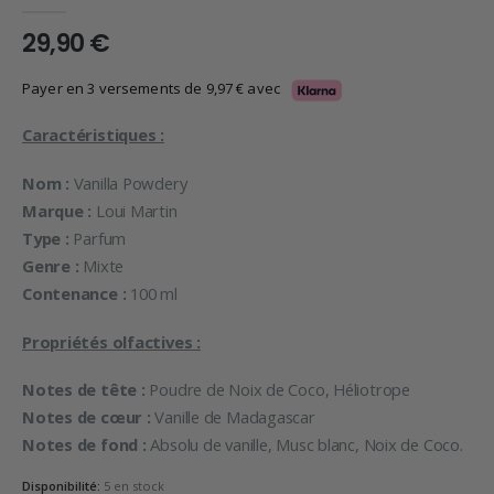
0
en rupture de 5
29,90
€
Payer en 3 versements de
9,97
€
avec
Caractéristiques :
Nom :
Vanilla Powdery
Marque :
Loui Martin
Type :
Parfum
Genre :
Mixte
Contenance :
100 ml
Propriétés olfactives :
Notes de tête :
Poudre de Noix de Coco, Héliotrope
Notes de cœur :
Vanille de Madagascar
Notes de fond :
Absolu de vanille, Musc blanc, Noix de Coco.
Disponibilité:
5 en stock