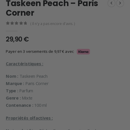
Taskeen Peach – Paris
Corner
( Il n'y a pas encore d'avis. )
0
en rupture de 5
29,90
€
Payer en 3 versements de
9,97
€
avec
Caractéristiques :
Nom :
Taskeen Peach
Marque :
Paris Corner
Type :
Parfum
Genre :
Mixte
Contenance :
100 ml
Propriétés olfactives :