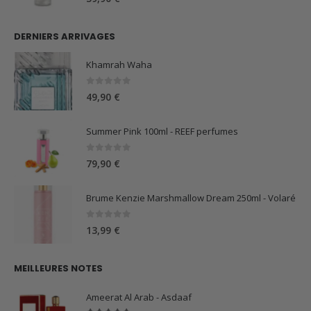
DERNIERS ARRIVAGES
Khamrah Waha
0
sur 5
49,90
€
Summer Pink 100ml - REEF perfumes
0
sur 5
79,90
€
Brume Kenzie Marshmallow Dream 250ml - Volaré
0
sur 5
13,99
€
MEILLEURES NOTES
Ameerat Al Arab - Asdaaf