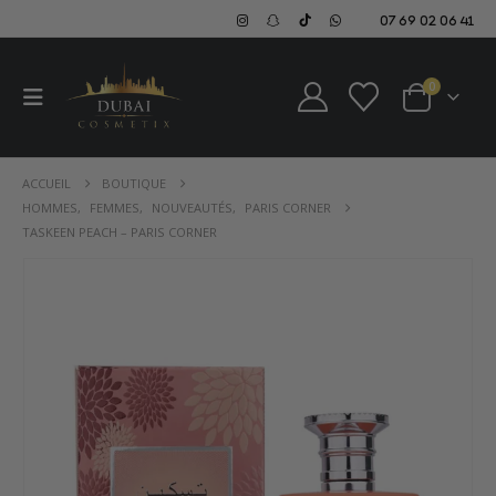
07 69 02 06 41
0
ACCUEIL
BOUTIQUE
HOMMES
,
FEMMES
,
NOUVEAUTÉS
,
PARIS CORNER
TASKEEN PEACH – PARIS CORNER