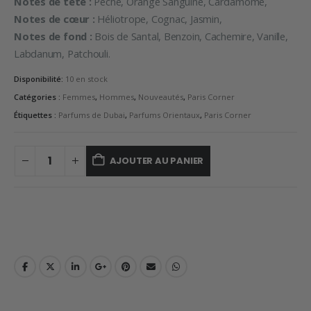
Notes de tête :
Pêche, Orange Sanguine, Cardamome,
Notes de cœur :
Héliotrope, Cognac, Jasmin,
Notes de fond :
Bois de Santal, Benzoin, Cachemire, Vanille,
Labdanum, Patchouli.
Disponibilité:
10 en stock
Catégories :
Femmes
,
Hommes
,
Nouveautés
,
Paris Corner
Étiquettes :
Parfums de Dubai
,
Parfums Orientaux
,
Paris Corner
AJOUTER AU PANIER