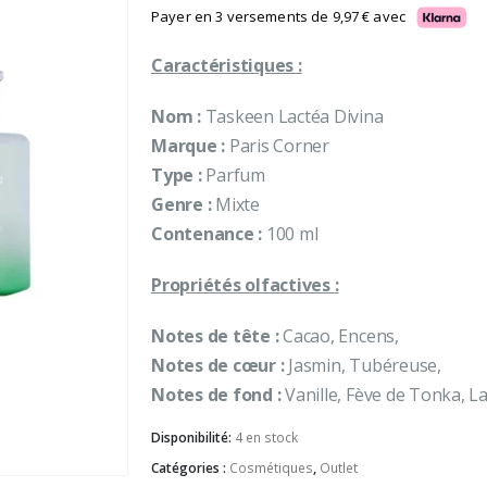
initial
actuel
Payer en 3 versements de
9,97
€
avec
était :
est :
Caractéristiques :
34,90 €.
29,90 €.
Nom :
Taskeen Lactéa Divina
Marque :
Paris Corner
Type :
Parfum
Genre :
Mixte
Contenance :
100 ml
Propriétés olfactives :
Notes de tête :
Cacao, Encens,
Notes de cœur :
Jasmin, Tubéreuse,
Notes de fond :
Vanille, Fève de Tonka, Lai
Disponibilité:
4 en stock
Catégories :
Cosmétiques
,
Outlet