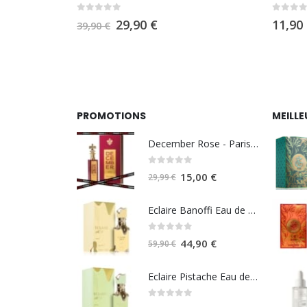
0
sur 5
0
sur 
11,90
€
44,90
€.
PROMOTIONS
MEILLE
December Rose - Paris Corner
0
sur 5
Le
Le
15,00
€
29,99
€
prix
prix
initial
actuel
Eclaire Banoffi Eau de parfum 100ml - Lattafa
était :
est :
0
sur 5
29,99 €.
15,00 €.
Le
Le
44,90
€
59,90
€
prix
prix
initial
actuel
Eclaire Pistache Eau de parfum 100ml - Lattafa
était :
est :
0
sur 5