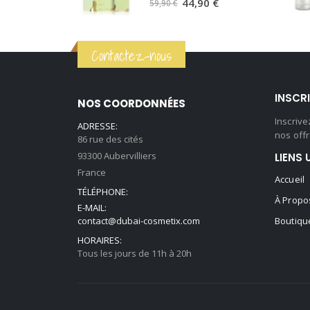
59,90 €.
44,90 €.
Le
Le
44,90
€
59,90
€
prix
prix
initial
actuel
Contactez-nous
était :
est :
59,90 €.
44,90 €.
INSCR
NOS COORDONNÉES
Inscriv
ADRESSE:
nos offr
86 rue des cités
93300 Aubervilliers
LIENS 
France
Accueil
TÉLÉPHONE:
À Propo
E-MAIL:
contact@dubai-cosmetix.com
Boutiqu
HORAIRES:
Tous les jours de 11h à 20h