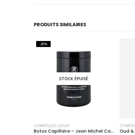
PRODUITS SIMILAIRES
É
STOCK ÉPUISÉ
COSMÉTIQUES
,
FEMMES
,
GELS DOUCHE
,
HOMMES
COSMÉTI
Botox Capillaire – Jean Michel Cavada 1000ml
Oud & Oud – Hemadi Luxury Oud