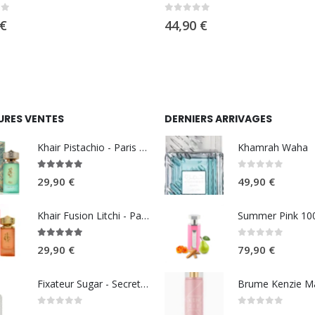
5
0
sur 5
€
11,90
€
URES VENTES
DERNIERS ARRIVAGES
Khair Pistachio - Paris Corner
Khamrah Waha
5.00
sur 5
0
sur 5
29,90
€
49,90
€
Khair Fusion Litchi - Paris Corner
5.00
sur 5
0
sur 5
29,90
€
79,90
€
Fixateur Sugar - Secret Musc 30ml
0
sur 5
0
sur 5