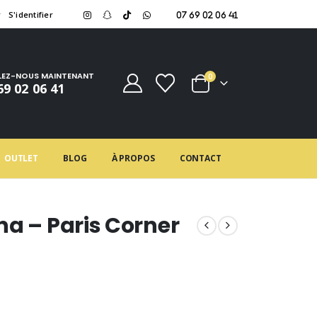
r
S'identifier
07 69 02 06 41
LEZ-NOUS MAINTENANT
0
69 02 06 41
OUTLET
BLOG
À PROPOS
CONTACT
na – Paris Corner