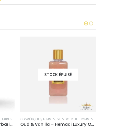
-29%
-14%
STOCK ÉPUISÉ
HOMMES
COSMÉTIQUES
,
OUTLET
COSMÉTIQUES
,
O
Oud & Vanilla – Hemadi Luxury Oud
Shampoing et masque botox gold intense 1000ml
Wakanda – L