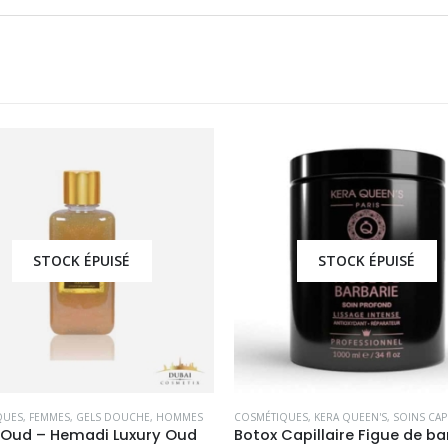
STOCK ÉPUISÉ
STOCK ÉPUISÉ
QUES
,
KERA QUEEN'S
,
SOINS CAPILLAIRES
COSMÉTIQUES
,
FEMMES
,
GELS DOUCHE
,
Botox Capillaire Figue de barbarie 1000ml