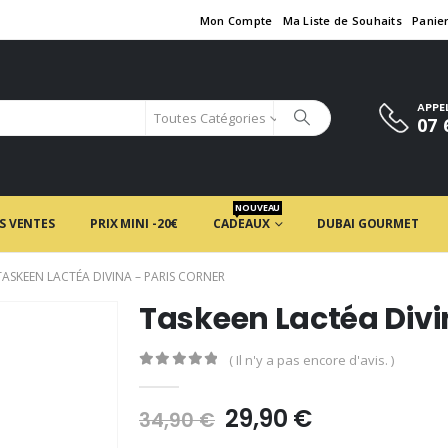
Mon Compte
Ma Liste de Souhaits
Panie
APPE
Toutes Catégories
07 
NOUVEAU
S VENTES
PRIX MINI -20€
CADEAUX
DUBAI GOURMET
TASKEEN LACTÉA DIVINA – PARIS CORNER
Taskeen Lactéa Divi
( Il n'y a pas encore d'avis. )
0
en rupture de 5
Le
Le
29,90
€
34,90
€
prix
prix