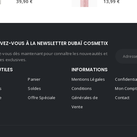
39,90
€
13,99
€
IVEZ-VOUS À LA NEWSLETTER DUBAÏ COSMETIX
ez-vous dès maintenant pour connaître les nouveautés et
es exclusives.
UTILES
INFORMATIONS
Panier
Mentions Légales
Confidentia
s
Soldes
Conditions
Mon Compt
e
Offre Spéciale
Générales de
Contact
Vente