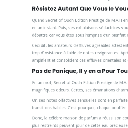
Résistez Autant Que Vous le Vou
Quand Secret of Oudh Edition Prestige de M.A.H entre
en un instant. Puis, ses exhalaisons séductrices v
débattre car vous êtes sous l’emprise d’un bienfait
Ceci dit, les amateurs d’effluves agréables atteste
trop d’insistance à l’aide de notes revigorantes. Apr
amplifient et consolident ces effluves orientales et
Pas de Panique, Il y en a Pour Tou
En un mot, Secret of Oudh Edition Prestige de M.A.H
magnifiques odeurs. Certes, ses émanations charm
Or, ses notes olfactives sensuelles sont en parfaite
transitions habiles. C’est pourquoi, chaque bouffée 
Donc, la célèbre maison de parfum a réussi son coup
plus restreints peuvent jouir de cette eau précieus