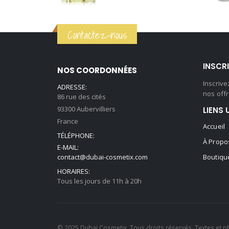
prix
prix
initial
actuel
Contactez-nous
était :
est :
59,90 €.
44,90 €.
INSCR
NOS COORDONNÉES
Inscriv
ADRESSE:
nos offr
86 rue des cités
93300 Aubervilliers
LIENS 
France
Accueil
TÉLÉPHONE:
À Propo
E-MAIL:
contact@dubai-cosmetix.com
Boutiqu
HORAIRES:
Tous les jours de 11h à 20h
© 2025 Dubaï Cosmetix. Tous droits réservés. Textes et p