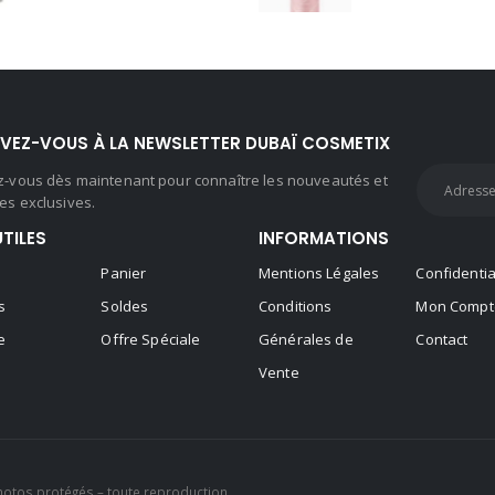
IVEZ-VOUS À LA NEWSLETTER DUBAÏ COSMETIX
ez-vous dès maintenant pour connaître les nouveautés et
es exclusives.
UTILES
INFORMATIONS
Panier
Mentions Légales
Confidentia
s
Soldes
Conditions
Mon Compt
e
Offre Spéciale
Générales de
Contact
Vente
hotos protégés – toute reproduction,