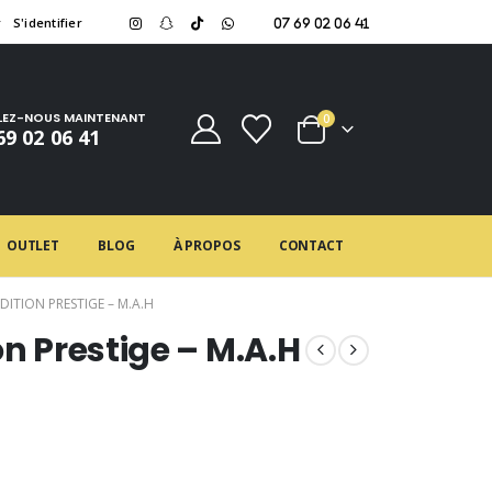
r
S'identifier
07 69 02 06 41
LEZ-NOUS MAINTENANT
0
69 02 06 41
OUTLET
BLOG
À PROPOS
CONTACT
DITION PRESTIGE – M.A.H
on Prestige – M.A.H