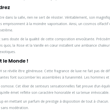
drez
 dans la salle, rien ne sert de résister. Véritablement, son magnifiqu
ous emprisonnent à la moindre vaporisation. Ainsi, un cosmos olfacti
 extrême.
nt sans doute de la qualité de cette composition envoûtante. Précisém
ès quoi, la Rose et la Vanille en cœur installent une ambiance chaleure
 exotiques.
t le Monde !
 se révèle être généreuse. Cette fragrance de luxe ne fait pas de di
antes font succomber les assemblées à l’unanimité. Les hommes et 
 osmose. Cet élixir de senteurs sensationnelles fait preuve d’un équili
qu’elle émet reflète son caractère honorable et sa tenue irrévocable.
 en mettant un parfum de prestige à disposition de tout à chacun. Le
e sans modération.