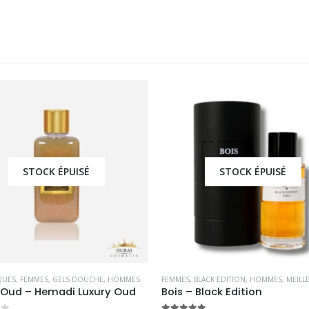
STOCK ÉPUISÉ
STOCK ÉPUISÉ
QUES
,
FEMMES
,
GELS DOUCHE
,
HOMMES
FEMMES
,
BLACK EDITION
,
HOMMES
,
MEILLEUR
 Oud – Hemadi Luxury Oud
Bois – Black Edition