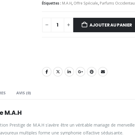
Étiquettes :
M.A.H
,
Offre Spéciale
,
Parfums Occidentau
AJOUTER AU PANIER
RES
AVIS (0)
de M.A.H
on Prestige de M.A.H s’avère être un véritable mariage de merveilleu
s savoureux multiples forme une symphonie olfactive séduisante.