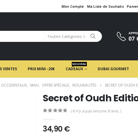
Mon Compte
Ma Liste de Souhaits
Panie
APPE
Toutes Catégories
07 
NOUVEAU
S VENTES
PRIX MINI -20€
CADEAUX
DUBAI GOURMET
 OCCIDENTAUX
,
MAH
,
OFFRE SPÉCIALE
,
NOUVEAUTÉS
SECRET OF OUDH E
Secret of Oudh Editi
( Il n'y a pas encore d'avis. )
0
en rupture de 5
34,90
€