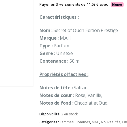
Payer en 3 versements de
11,63
€
avec
Caractéristiques :
Nom :
Secret of Oudh Edition Prestige
Marque :
M.A.H
Type :
Parfum
Genre :
Unisexe
Contenance :
50 ml
Propriétés olfactives :
Notes de tête :
Safran,
Notes de cœur :
Rose, Vanille,
Notes de fond :
Chocolat et Oud.
Disponibilité:
2 en stock
Catégories :
Femmes
,
Hommes
,
MAH
,
Nouveautés
,
Of