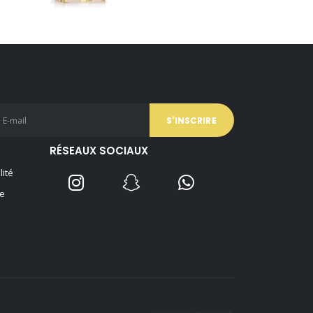
prix
prix
initial
actuel
était :
est :
59,90 €.
39,90 €.
RÉSEAUX SOCIAUX
lité
e