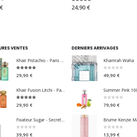
5
5.00
sur 5
€
24,90
€
URES VENTES
DERNIERS ARRIVAGES
Khair Pistachio - Paris Corner
Khamrah Waha
5.00
sur 5
0
sur 5
29,90
€
49,90
€
Khair Fusion Litchi - Paris Corner
5.00
sur 5
0
sur 5
29,90
€
79,90
€
Fixateur Sugar - Secret Musc 30ml
0
sur 5
0
sur 5
39,90
€
13,99
€