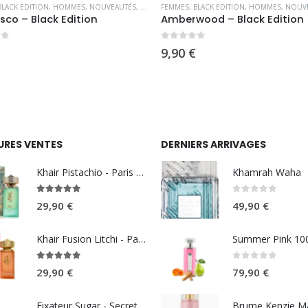
S CAPILLAIRES
BLACK EDITION
,
HOMMES
,
NOUVEAUTÉS
,
PARFUMS D'INTÉRIEUR
FEMMES
,
BLACK EDITION
,
HOMMES
,
NOUV
sco – Black Edition
Amberwood – Black Edition
5
0
sur 5
9,90
€
URES VENTES
DERNIERS ARRIVAGES
Khair Pistachio - Paris Corner
Khamrah Waha
5.00
sur 5
0
sur 5
29,90
€
49,90
€
Khair Fusion Litchi - Paris Corner
5.00
sur 5
0
sur 5
29,90
€
79,90
€
Fixateur Sugar - Secret Musc 30ml