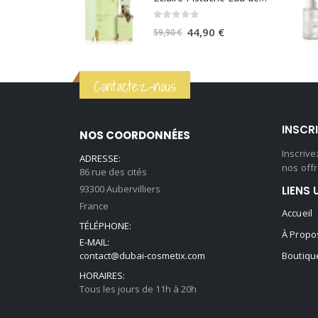
était :
est :
0
sur 5
59,90 €.
44,90 €.
Le
Le
44,90
€
59,90
€
prix
prix
initial
actuel
Contactez-nous
était :
est :
59,90 €.
44,90 €.
INSCR
NOS COORDONNÉES
Inscriv
ADRESSE:
nos offr
86 rue des cités
93300 Aubervilliers
LIENS 
France
Accueil
TÉLÉPHONE:
À Propo
E-MAIL:
contact@dubai-cosmetix.com
Boutiqu
HORAIRES:
Tous les jours de 11h à 20h