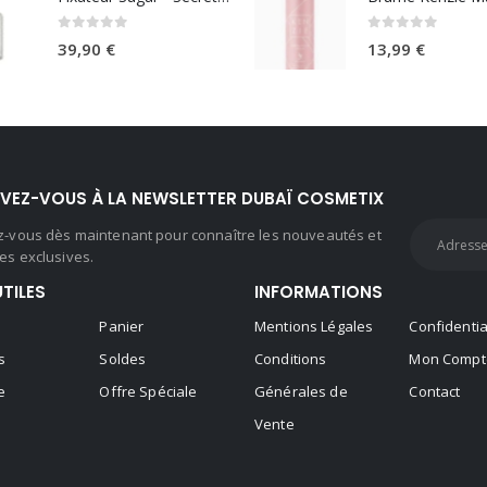
0
sur 5
0
sur 5
39,90
€
13,99
€
IVEZ-VOUS À LA NEWSLETTER DUBAÏ COSMETIX
ez-vous dès maintenant pour connaître les nouveautés et
es exclusives.
UTILES
INFORMATIONS
Panier
Mentions Légales
Confidentia
s
Soldes
Conditions
Mon Compt
e
Offre Spéciale
Générales de
Contact
Vente