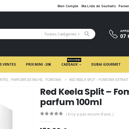
Mon Compte
Ma Liste de Souhaits
Panie
APPE
Toutes Catégories
07 
NOUVEAU
S VENTES
PRIX MINI -20€
CADEAUX
DUBAI GOURMET
ENTES
,
PARFUMS DE NICHE
,
FOMOWA
RED KEELA SPLIT – FOMOWA EXTRAI
Red Keela Split – Fo
parfum 100ml
( Il n'y a pas encore d'avis. )
0
en rupture de 5