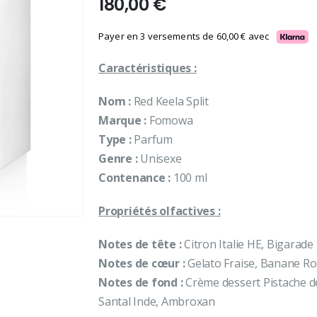
180,00
€
Payer en 3 versements de
60,00
€
avec
Caractéristiques :
Nom :
Red Keela Split
Marque :
Fomowa
Type :
Parfum
Genre :
Unisexe
Contenance :
100 ml
Propriétés olfactives :
Notes de tête :
Citron Italie HE, Bigarade
Notes de cœur :
Gelato Fraise, Banane Ro
Notes de fond :
Crème dessert Pistache d
Santal Inde, Ambroxan