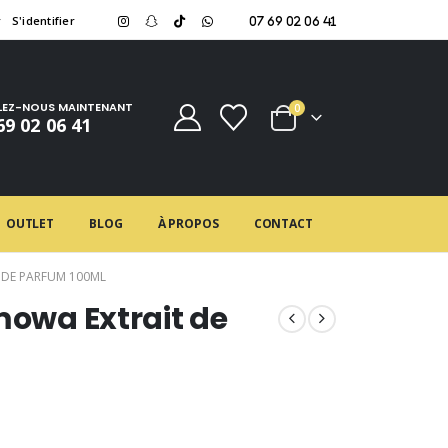
r
S'identifier
07 69 02 06 41
LEZ-NOUS MAINTENANT
0
69 02 06 41
OUTLET
BLOG
À PROPOS
CONTACT
T DE PARFUM 100ML
mowa Extrait de