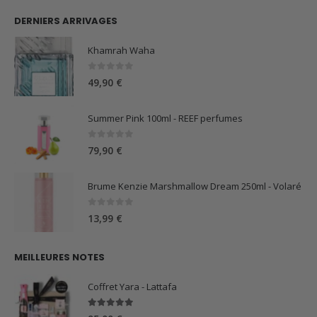
DERNIERS ARRIVAGES
Khamrah Waha
0
sur 5
49,90
€
Summer Pink 100ml - REEF perfumes
0
sur 5
79,90
€
Brume Kenzie Marshmallow Dream 250ml - Volaré
0
sur 5
13,99
€
MEILLEURES NOTES
Coffret Yara - Lattafa
5.00
sur 5