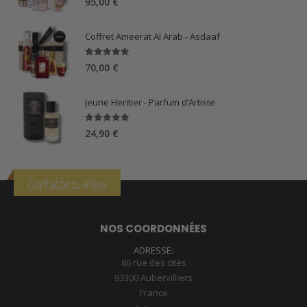
95,00
€
Coffret Ameerat Al Arab - Asdaaf
5.00
sur 5
70,00
€
Jeune Heritier - Parfum d’Artiste
5.00
sur 5
24,90
€
Contactez-nous
NOS COORDONNÉES
ADRESSE:
86 rue des cités
93300 Aubervilliers
France