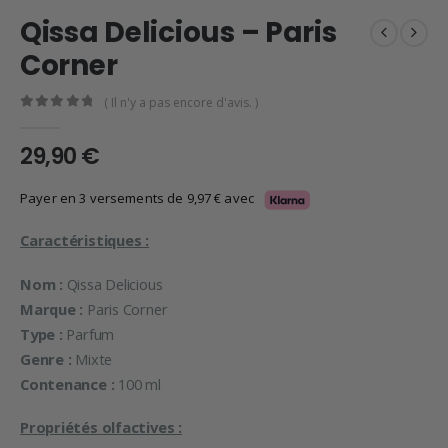
Qissa Delicious – Paris
Corner
( Il n'y a pas encore d'avis. )
0
en rupture de 5
29,90
€
Payer en 3 versements de
9,97
€
avec
Caractéristiques :
Nom :
Qissa Delicious
Marque :
Paris Corner
Type :
Parfum
Genre :
Mixte
Contenance :
100 ml
Propriétés olfactives :