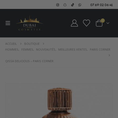
07 69 02 06 41
0
ACCUEIL
BOUTIQUE
HOMMES
,
FEMMES
,
NOUVEAUTÉS
,
MEILLEURES VENTES
,
PARIS CORNER
QISSA DELICIOUS – PARIS CORNER