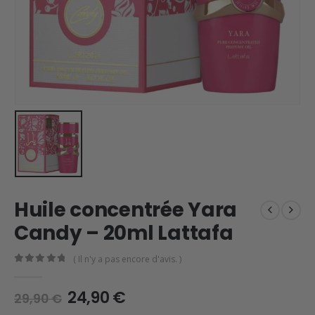
Huile concentrée Yara
Candy – 20ml Lattafa
( Il n'y a pas encore d'avis. )
0
en rupture de 5
Le
Le
24,90
€
29,90
€
prix
prix