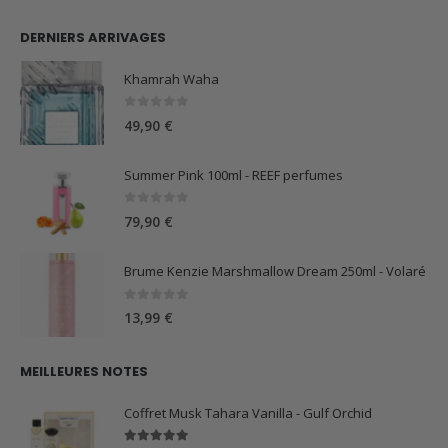
DERNIERS ARRIVAGES
Khamrah Waha
0
sur 5
49,90
€
Summer Pink 100ml - REEF perfumes
0
sur 5
79,90
€
Brume Kenzie Marshmallow Dream 250ml - Volaré
0
sur 5
13,99
€
MEILLEURES NOTES
Coffret Musk Tahara Vanilla - Gulf Orchid