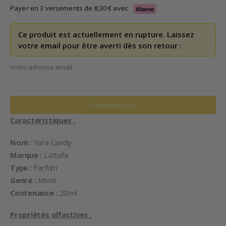
initial
actuel
Payer en 3 versements de
8,30
€
avec
était :
est :
29,90 €.
24,90 €.
Ce produit est actuellement en rupture. Laissez
votre email pour être averti dès son retour :
Votre adresse email :
Caractéristiques :
Nom :
Yara Candy
Marque :
Lattafa
Type :
Parfum
Genre :
Mixte
Contenance :
20 ml
Propriétés olfactives :