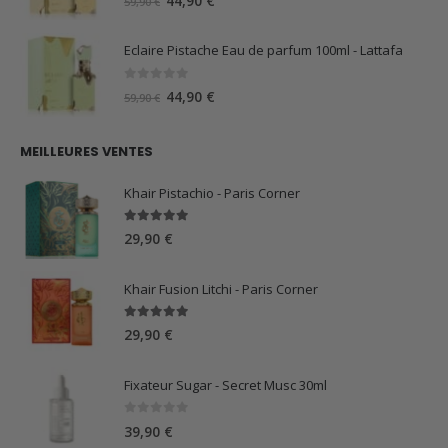
44,90
€
59,90
€
prix
prix
initial
actuel
Eclaire Pistache Eau de parfum 100ml - Lattafa
était :
est :
59,90 €.
44,90 €.
0
sur 5
Le
Le
44,90
€
59,90
€
prix
prix
initial
actuel
MEILLEURES VENTES
était :
est :
59,90 €.
44,90 €.
Khair Pistachio - Paris Corner
5.00
sur 5
29,90
€
Khair Fusion Litchi - Paris Corner
5.00
sur 5
29,90
€
Fixateur Sugar - Secret Musc 30ml
0
sur 5
39,90
€