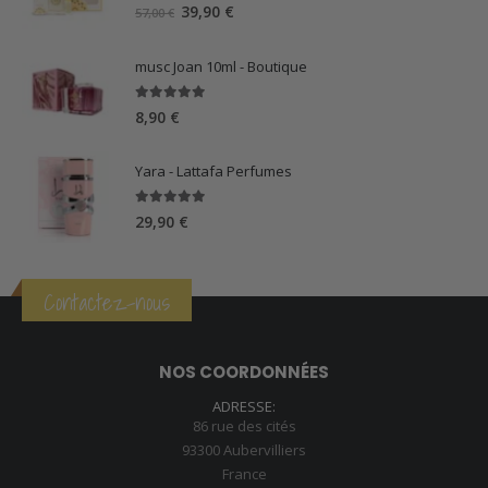
5.00
sur 5
Le
Le
39,90
€
57,00
€
prix
prix
initial
actuel
musc Joan 10ml - Boutique
était :
est :
57,00 €.
39,90 €.
5.00
sur 5
8,90
€
Yara - Lattafa Perfumes
5.00
sur 5
29,90
€
Contactez-nous
NOS COORDONNÉES
ADRESSE:
86 rue des cités
93300 Aubervilliers
France