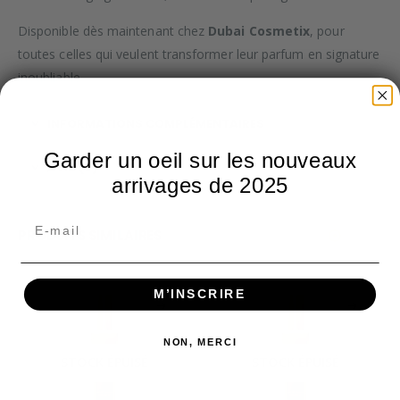
Disponible dès maintenant chez
Dubai Cosmetix
, pour
toutes celles qui veulent transformer leur parfum en signature
inoubliable.
INFORMATIONS COMPLÉMENTAIRES
Garder un oeil sur les nouveaux
AVIS (0)
arrivages de 2025
PRODUITS SIMILAIRES
M’INSCRIRE
NON, MERCI
STOCK ÉPUISÉ
STOCK ÉPUISÉ