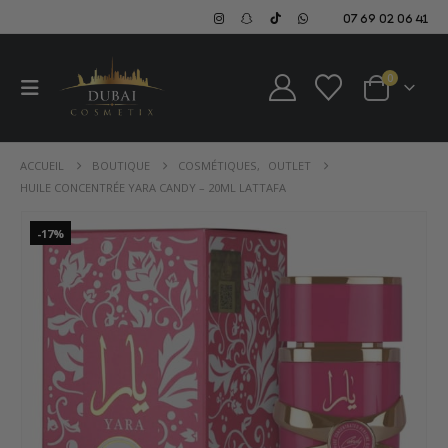
07 69 02 06 41
0
ACCUEIL
BOUTIQUE
COSMÉTIQUES
,
OUTLET
HUILE CONCENTRÉE YARA CANDY – 20ML LATTAFA
-17%