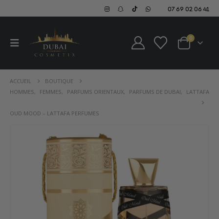
07 69 02 06 41
0
ACCUEIL
BOUTIQUE
HOMMES
,
FEMMES
,
PARFUMS ORIENTAUX
,
PARFUMS DE DUBAI
,
LATTAFA
OUD MOOD – LATTAFA PERFUMES