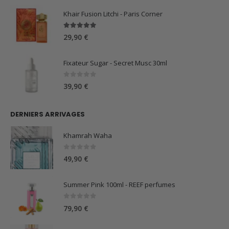
Khair Fusion Litchi - Paris Corner
5.00
sur 5
29,90
€
Fixateur Sugar - Secret Musc 30ml
0
sur 5
39,90
€
DERNIERS ARRIVAGES
Khamrah Waha
0
sur 5
49,90
€
Summer Pink 100ml - REEF perfumes
0
sur 5
79,90
€