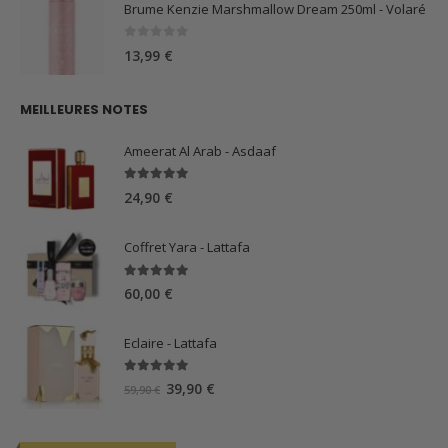
Brume Kenzie Marshmallow Dream 250ml - Volaré
0
sur 5
13,99
€
MEILLEURES NOTES
Ameerat Al Arab - Asdaaf
5.00
sur 5
24,90
€
Coffret Yara - Lattafa
5.00
sur 5
60,00
€
Eclaire - Lattafa
5.00
sur 5
Le
Le
39,90
€
59,90
€
prix
prix
initial
actuel