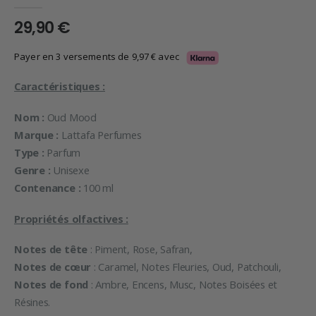
0
en rupture de 5
29,90
€
Payer en 3 versements de
9,97
€
avec
Caractéristiques :
Nom :
Oud Mood
Marque :
Lattafa Perfumes
Type :
Parfum
Genre :
Unisexe
Contenance :
100 ml
Propriétés olfactives :
Notes de tête
: Piment, Rose, Safran,
Notes de cœur
: Caramel, Notes Fleuries, Oud, Patchouli,
Notes de fond
: Ambre, Encens, Musc, Notes Boisées et
Résines.