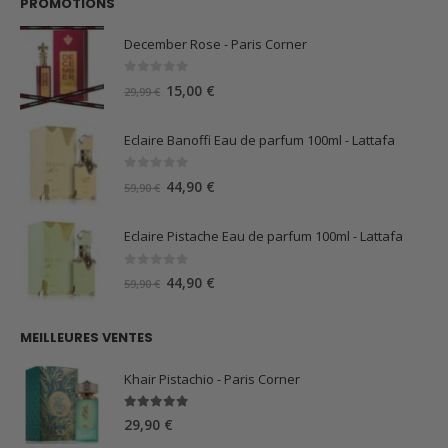
PROMOTIONS
December Rose - Paris Corner
0
sur 5
Le
Le
15,00
€
29,99
€
prix
prix
initial
actuel
Eclaire Banoffi Eau de parfum 100ml - Lattafa
était :
est :
29,99 €.
15,00 €.
0
sur 5
Le
Le
44,90
€
59,90
€
prix
prix
initial
actuel
Eclaire Pistache Eau de parfum 100ml - Lattafa
était :
est :
59,90 €.
44,90 €.
0
sur 5
Le
Le
44,90
€
59,90
€
prix
prix
initial
actuel
MEILLEURES VENTES
était :
est :
59,90 €.
44,90 €.
Khair Pistachio - Paris Corner
5.00
sur 5
29,90
€