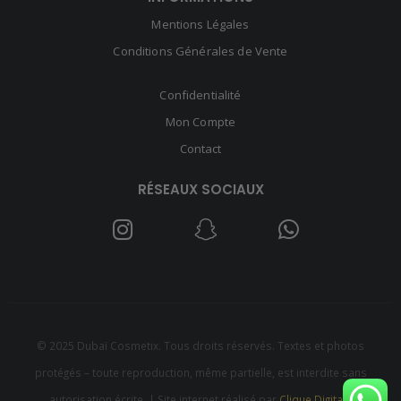
Mentions Légales
Conditions Générales de Vente
Confidentialité
Mon Compte
Contact
RÉSEAUX SOCIAUX
© 2025 Dubaï Cosmetix. Tous droits réservés. Textes et photos
protégés – toute reproduction, même partielle, est interdite sans
autorisation écrite. | Site internet réalisé par
Clique Digitale