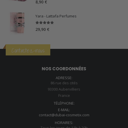
8,90
€
Yara - Lattafa Perfumes
5.00
sur 5
29,90
€
Contactez-nous
NOS COORDONNÉES
ADRESSE:
86 rue des cités
93300 Aubervilliers
France
TÉLÉPHONE:
E-MAIL:
contact@dubai-cosmetix.com
HORAIRES:
Tous les jours de 11h à 20h