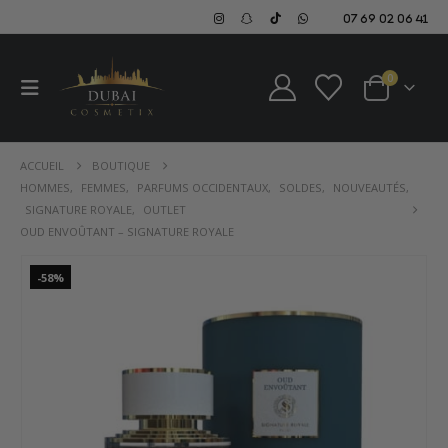
07 69 02 06 41
0
ACCUEIL
BOUTIQUE
HOMMES
,
FEMMES
,
PARFUMS OCCIDENTAUX
,
SOLDES
,
NOUVEAUTÉS
,
SIGNATURE ROYALE
,
OUTLET
OUD ENVOÛTANT – SIGNATURE ROYALE
-58%