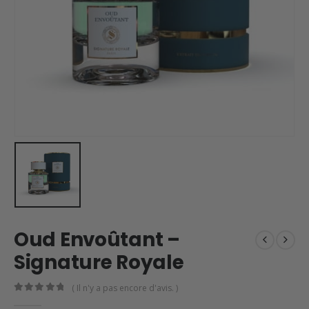
Oud Envoûtant –
Signature Royale
( Il n'y a pas encore d'avis. )
0
en rupture de 5