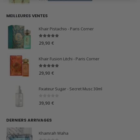
prix
prix
initial
actuel
MEILLEURES VENTES
était :
est :
59,90 €.
44,90 €.
Khair Pistachio - Paris Corner
5.00
sur 5
29,90
€
Khair Fusion Litchi - Paris Corner
5.00
sur 5
29,90
€
Fixateur Sugar - Secret Musc 30ml
0
sur 5
39,90
€
DERNIERS ARRIVAGES
Khamrah Waha