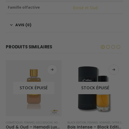
Famille olfactive
Boisé et Oud
AVIS (0)
PRODUITS SIMILAIRES
STOCK ÉPUISÉ
STOCK ÉPUISÉ
COSMÉTIQUES
,
FEMMES
,
GELS DOUCHE
,
HOMMES
BLACK EDITION
,
FEMMES
,
HOMMES
,
OFFRE SPÉCIALE
Oud & Oud – Hemadi Luxury Oud
Bois Intense – Black Edition