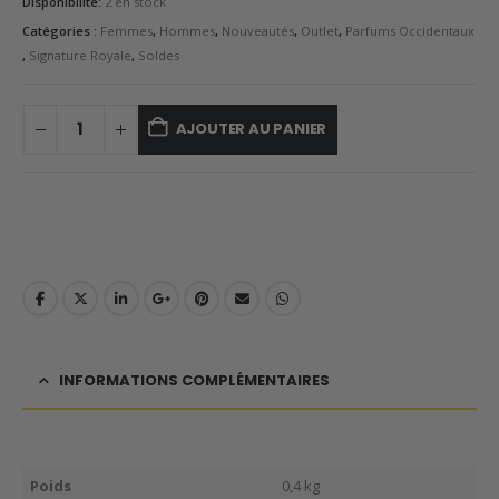
Disponibilité:
2 en stock
Catégories :
Femmes
,
Hommes
,
Nouveautés
,
Outlet
,
Parfums Occidentaux
,
Signature Royale
,
Soldes
AJOUTER AU PANIER
INFORMATIONS COMPLÉMENTAIRES
Poids
0,4 kg