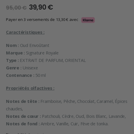
Le
Le
39,90
€
95,00
€
prix
prix
initial
actuel
Payer en 3 versements de
13,30
€
avec
était :
est :
95,00 €.
39,90 €.
Caractéristiques :
Nom :
Oud Envoûtant
Marque :
Signature Royale
Type :
EXTRAIT DE PARFUM, ORIENTAL
Genre :
Unisexe
Contenance :
50 ml
Propriétés olfactives :
Notes de tête :
Framboise, Pêche, Chocolat, Caramel, Épices
chaudes,
Notes de cœur :
Patchouli, Cèdre, Oud, Bois Blanc, Lavande,
Notes de fond :
Ambre, Vanille, Cuir, Fève de tonka.