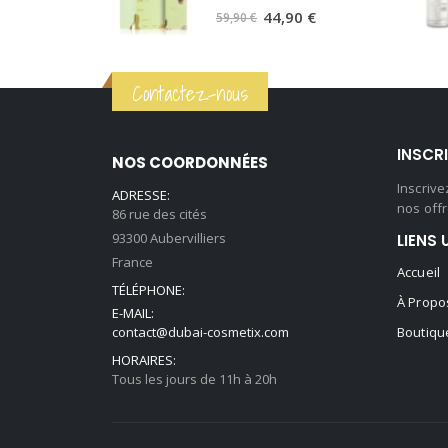
0
sur 5
59,90 €.
44,90 €.
Le
Le
44,90
€
59,90
€
prix
prix
initial
actuel
Contactez-nous
était :
est :
59,90 €.
44,90 €.
INSCR
NOS COORDONNÉES
Inscriv
ADRESSE:
nos offr
86 rue des cités
93300 Aubervilliers
LIENS 
France
Accueil
TÉLÉPHONE:
À Propo
E-MAIL:
contact@dubai-cosmetix.com
Boutiqu
HORAIRES:
Tous les jours de 11h à 20h