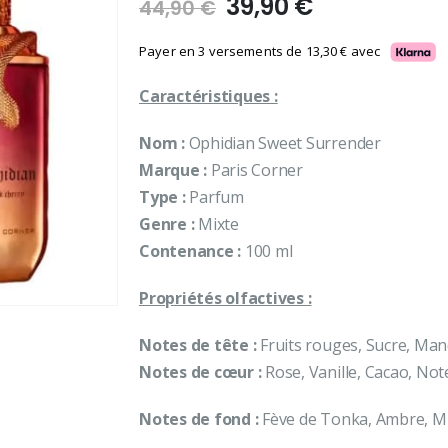
Le
Le
39,90
€
44,90
€
prix
prix
initial
actuel
Payer en 3 versements de
13,30
€
avec
était :
est :
Caractéristiques :
44,90 €.
39,90 €.
Nom :
Ophidian Sweet Surrender
Marque :
Paris Corner
Type :
Parfum
Genre :
Mixte
Contenance :
100 ml
Propriétés olfactives :
Notes de tête :
Fruits rouges, Sucre, Man
Notes de cœur :
Rose, Vanille, Cacao, Not
Notes de fond :
Fève de Tonka, Ambre, M