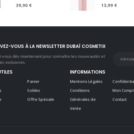
0
sur 5
0
sur 5
39,90
€
13,99
€
IVEZ-VOUS À LA NEWSLETTER DUBAÏ COSMETIX
ez-vous dès maintenant pour connaître les nouveautés et
es exclusives.
UTILES
INFORMATIONS
Panier
Mentions Légales
Confidentia
s
Soldes
Conditions
Mon Compt
e
Offre Spéciale
Générales de
Contact
Vente