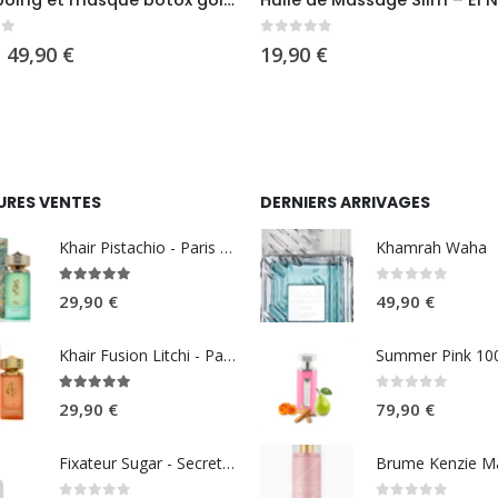
Shampoing et masque botox gold intense 1000ml
Huile de Massage Slim – El N
5
0
sur 5
Le
Le
49,90
€
19,90
€
prix
prix
initial
actuel
était :
est :
69,90 €.
49,90 €.
URES VENTES
DERNIERS ARRIVAGES
Khair Pistachio - Paris Corner
Khamrah Waha
5.00
sur 5
0
sur 5
29,90
€
49,90
€
Khair Fusion Litchi - Paris Corner
5.00
sur 5
0
sur 5
29,90
€
79,90
€
Fixateur Sugar - Secret Musc 30ml