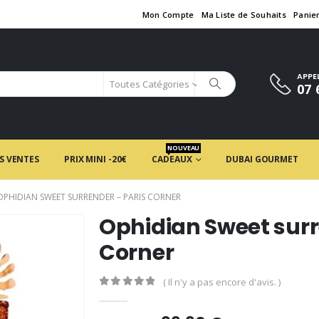
Mon Compte
Ma Liste de Souhaits
Panie
APPE
Toutes Catégories
07 
NOUVEAU
S VENTES
PRIX MINI -20€
CADEAUX
DUBAI GOURMET
OPHIDIAN SWEET SURRENDER – PARIS CORNER
Ophidian Sweet surr
Corner
( Il n'y a pas encore d'avis. )
0
en rupture de 5