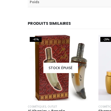
Poids
PRODUITS SIMILAIRES
-41%
-29%
É
STOCK ÉPUISÉ
E
COSMÉTIQUES
,
OUTLET
COSMÉTI