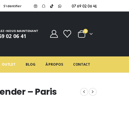
r
S'identifier
07 69 02 06 41
LEZ-NOUS MAINTENANT
0
69 02 06 41
OUTLET
BLOG
À PROPOS
CONTACT
ender – Paris