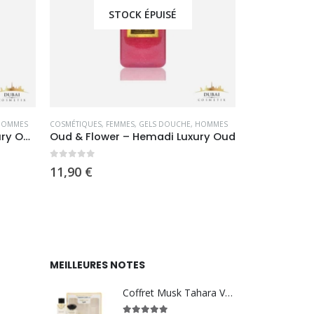
STOCK ÉPUISÉ
HOMMES
COSMÉTIQUES
,
FEMMES
,
GELS DOUCHE
,
HOMMES
COSMÉTIQUES
,
K
Oud & Amber – Hemadi Luxury Oud
Oud & Flower – Hemadi Luxury Oud
Botox Capill
0
sur 5
0
sur 5
11,90
€
44,90
€
MEILLEURES NOTES
Coffret Musk Tahara Vanilla - Gulf Orchid