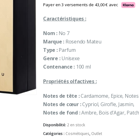
initial
actuel
Payer en 3 versements de
43,00
€
avec
était :
est :
Caractéristiques :
190,00 €.
129,00 €.
Nom :
No 7
Marque :
Rosendo Mateu
Type :
Parfum
Genre :
Unisexe
Contenance :
100 ml
Propriétés olfactives :
Notes de tête :
Cardamome, Epice, Notes F
Notes de cœur :
Cypriol, Girofle, Jasmin,
Notes de fond :
Ambre, Bois d’Agar, Patcho
Disponibilité:
2 en stock
Catégories :
Cosmétiques
,
Outlet