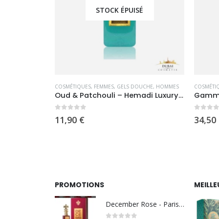
É
STOCK ÉPUISÉ
E
COSMÉTIQUES
,
FEMMES
,
GELS DOUCHE
,
HOMMES
COSMÉTI
Huile de Massage Royal Gold – El Nabil
Oud & Patchouli – Hemadi Luxury Oud
0
sur 5
0
sur 
11,90
€
34,50
PROMOTIONS
MEILLE
December Rose - Paris Corner