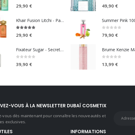
5.00
sur 5
0
sur 5
29,90
€
49,90
€
Khair Fusion Litchi - Paris Corner
5.00
sur 5
0
sur 5
29,90
€
79,90
€
Fixateur Sugar - Secret Musc 30ml
0
sur 5
0
sur 5
39,90
€
13,99
€
IVEZ-VOUS À LA NEWSLETTER DUBAÏ COSMETIX
ez-vous dès maintenant pour connaître les nouveautés et
es exclusives.
UTILES
INFORMATIONS