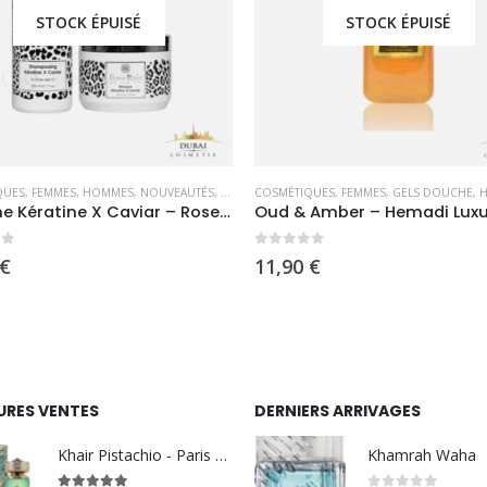
STOCK ÉPUISÉ
STOCK ÉPUISÉ
QUES
,
FEMMES
,
HOMMES
,
NOUVEAUTÉS
,
ROSE BAIE
COSMÉTIQUES
,
SOINS CAPILLAIRES
,
FEMMES
,
GELS DOUCHE
,
Gamme Kératine X Caviar – Rose Baie
5
0
sur 5
€
11,90
€
URES VENTES
DERNIERS ARRIVAGES
Khair Pistachio - Paris Corner
Khamrah Waha