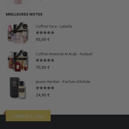
MEILLEURES NOTES
Coffret Yara - Lattafa
5.00
sur 5
95,00
€
Coffret Ameerat Al Arab - Asdaaf
5.00
sur 5
70,00
€
Jeune Heritier - Parfum d’Artiste
5.00
sur 5
24,90
€
Contactez-nous