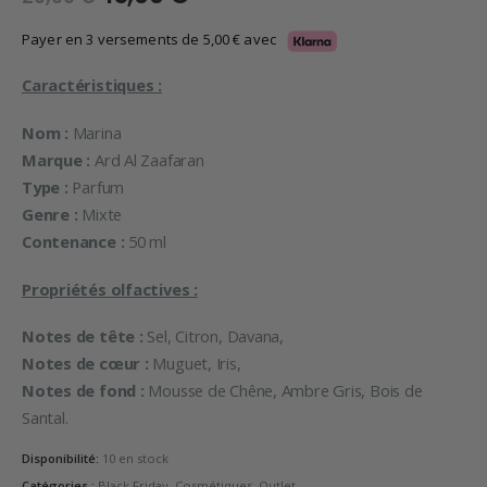
prix
prix
initial
actuel
Payer en 3 versements de
5,00
€
avec
était :
est :
29,99 €.
15,00 €.
Caractéristiques :
Nom :
Marina
Marque :
Ard Al Zaafaran
Type :
Parfum
Genre :
Mixte
Contenance :
50 ml
Propriétés olfactives :
Notes de tête :
Sel, Citron, Davana,
Notes de cœur :
Muguet, Iris,
Notes de fond :
Mousse de Chêne, Ambre Gris, Bois de
Santal.
Disponibilité:
10 en stock
Catégories :
Black Friday
,
Cosmétiques
,
Outlet