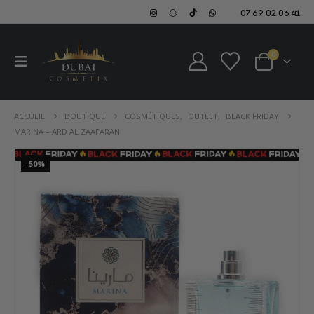
07 69 02 06 41
0
ACCUEIL
BOUTIQUE
COSMÉTIQUES
,
OUTLET
,
BLACK FRIDAY
MARINA – ARD AL ZAAFARAN
-50%