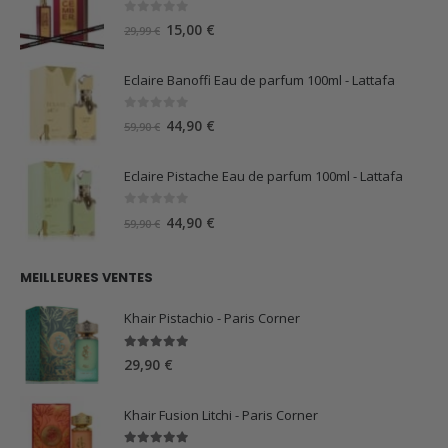
0
sur 5
Le
Le
15,00
€
29,99
€
prix
prix
initial
actuel
Eclaire Banoffi Eau de parfum 100ml - Lattafa
était :
est :
29,99 €.
15,00 €.
0
sur 5
Le
Le
44,90
€
59,90
€
prix
prix
initial
actuel
Eclaire Pistache Eau de parfum 100ml - Lattafa
était :
est :
59,90 €.
44,90 €.
0
sur 5
Le
Le
44,90
€
59,90
€
prix
prix
initial
actuel
MEILLEURES VENTES
était :
est :
59,90 €.
44,90 €.
Khair Pistachio - Paris Corner
5.00
sur 5
29,90
€
Khair Fusion Litchi - Paris Corner