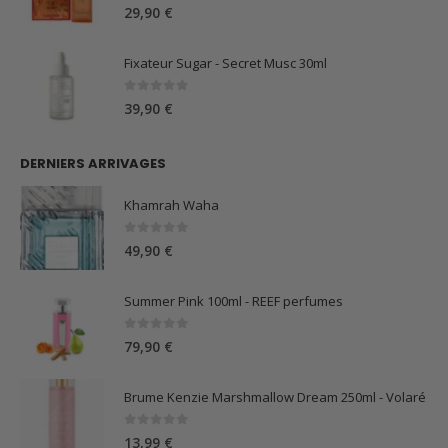
5.00
sur 5
29,90
€
Fixateur Sugar - Secret Musc 30ml
0
sur 5
39,90
€
DERNIERS ARRIVAGES
Khamrah Waha
0
sur 5
49,90
€
Summer Pink 100ml - REEF perfumes
0
sur 5
79,90
€
Brume Kenzie Marshmallow Dream 250ml - Volaré
0
sur 5
13,99
€