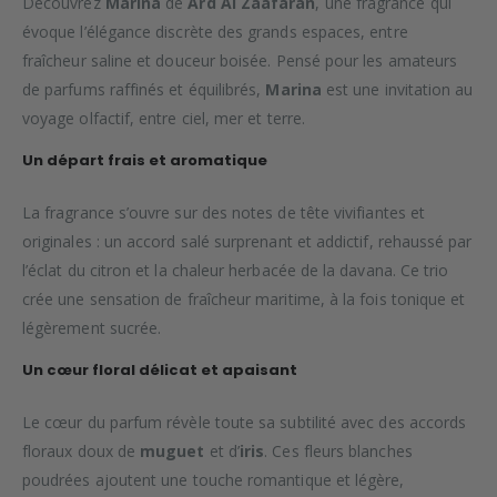
Découvrez
Marina
de
Ard Al Zaafaran
, une fragrance qui
évoque l’élégance discrète des grands espaces, entre
fraîcheur saline et douceur boisée. Pensé pour les amateurs
de parfums raffinés et équilibrés,
Marina
est une invitation au
voyage olfactif, entre ciel, mer et terre.
Un départ frais et aromatique
La fragrance s’ouvre sur des notes de tête vivifiantes et
originales : un accord salé surprenant et addictif, rehaussé par
l’éclat du citron et la chaleur herbacée de la davana. Ce trio
crée une sensation de fraîcheur maritime, à la fois tonique et
légèrement sucrée.
Un cœur floral délicat et apaisant
Le cœur du parfum révèle toute sa subtilité avec des accords
floraux doux de
muguet
et d’
iris
. Ces fleurs blanches
poudrées ajoutent une touche romantique et légère,