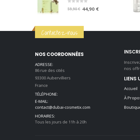
était :
est :
0
sur 5
59,90 €.
44,90 €.
Le
Le
44,90
€
59,90
€
prix
prix
initial
actuel
Contactez-nous
était :
est :
59,90 €.
44,90 €.
INSCR
NOS COORDONNÉES
Inscriv
ADRESSE:
nos offr
86 rue des cités
93300 Aubervilliers
LIENS 
France
Accueil
TÉLÉPHONE:
À Propo
E-MAIL:
contact@dubai-cosmetix.com
Boutiqu
HORAIRES:
Tous les jours de 11h à 20h