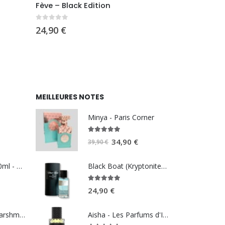
Fève – Black Edition
Ambre – Bla
0
sur 5
0
sur 5
24,90
€
24,90
€
MEILLEURES NOTES
Minya - Paris Corner
5.00
sur 5
Le
Le
34,90
€
39,90
€
prix
prix
initial
actuel
Summer Pink 100ml - REEF perfumes
Black Boat (Kryptonite) - Black Edition
était :
est :
5.00
sur 5
39,90 €.
34,90 €.
24,90
€
Aisha - Les Parfums d'Igor
Brume Kenzie Marshmallow Dream 250ml - Volaré