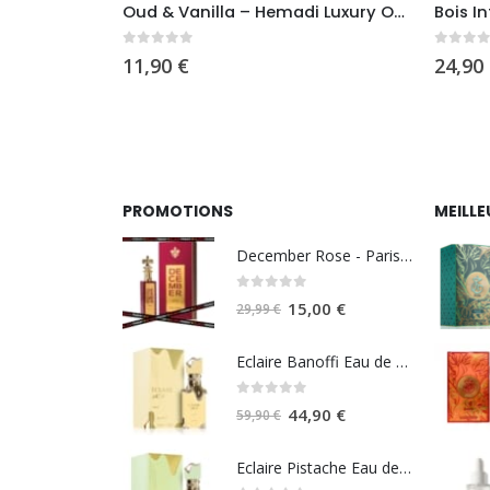
ms d’Igor
Oud & Vanilla – Hemadi Luxury Oud
Bois I
0
sur 5
0
sur 
11,90
€
24,90
PROMOTIONS
MEILLE
December Rose - Paris Corner
0
sur 5
Le
Le
15,00
€
29,99
€
prix
prix
initial
actuel
Eclaire Banoffi Eau de parfum 100ml - Lattafa
était :
est :
0
sur 5
29,99 €.
15,00 €.
Le
Le
44,90
€
59,90
€
prix
prix
initial
actuel
Eclaire Pistache Eau de parfum 100ml - Lattafa