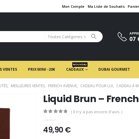
Mon Compte
Ma Liste de Souhaits
Panie
APPE
Toutes Catégories
07 
NOUVEAU
S VENTES
PRIX MINI -20€
CADEAUX
DUBAI GOURMET
UTÉS
,
MEILLEURES VENTES
,
FRENCH AVENUE
,
CADEAU POUR LUI
,
CADEAU À M
Liquid Brun – Frenc
( Il n'y a pas encore d'avis. )
0
en rupture de 5
49,90
€