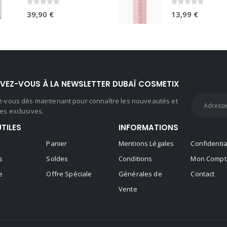
0
sur 5
0
sur 5
39,90
€
13,99
€
IVEZ-VOUS À LA NEWSLETTER DUBAÏ COSMETIX
ez-vous dès maintenant pour connaître les nouveautés et
es exclusives.
UTILES
INFORMATIONS
Panier
Mentions Légales
Confidentia
s
Soldes
Conditions
Mon Compt
e
Offre Spéciale
Générales de
Contact
Vente