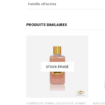
Famille olfactive
PRODUITS SIMILAIRES
É
STOCK ÉPUISÉ
D'IGOR
,
PARFUMS OCCIDENTAUX
COSMÉTIQUES
,
FEMMES
,
GELS DOUCHE
,
HOMMES
BLACK ED