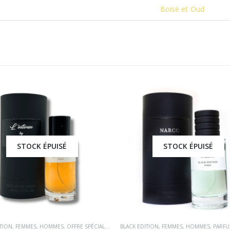
Boisé et Oud
STOCK ÉPUISÉ
STOCK ÉPUISÉ
ITION
,
FEMMES
,
HOMMES
,
OFFRE SPÉCIALE
,
PARFUMS OCCIDENTAUX
BLACK EDITION
,
FEMMES
,
HOMMES
,
PARFUMS 