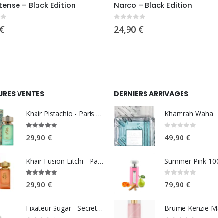
ntense – Black Edition
Narco – Black Edition
5
0
sur 5
€
24,90
€
URES VENTES
DERNIERS ARRIVAGES
Khair Pistachio - Paris Corner
Khamrah Waha
5.00
sur 5
0
sur 5
29,90
€
49,90
€
Khair Fusion Litchi - Paris Corner
5.00
sur 5
0
sur 5
29,90
€
79,90
€
Fixateur Sugar - Secret Musc 30ml