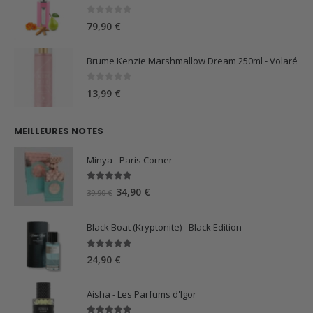
0
sur 5
79,90
€
Brume Kenzie Marshmallow Dream 250ml - Volaré
0
sur 5
13,99
€
MEILLEURES NOTES
Minya - Paris Corner
5.00
sur 5
Le
Le
34,90
€
39,90
€
prix
prix
initial
actuel
Black Boat (Kryptonite) - Black Edition
était :
est :
39,90 €.
34,90 €.
5.00
sur 5
24,90
€
Aisha - Les Parfums d'Igor