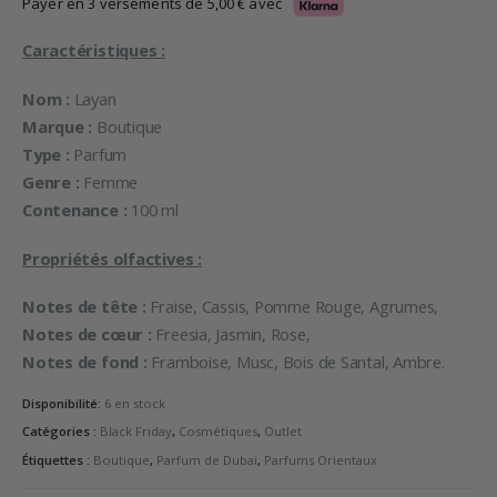
initial
actuel
Payer en 3 versements de
5,00
€
avec
était :
est :
29,99 €.
15,00 €.
Caractéristiques :
Nom :
Layan
Marque :
Boutique
Type :
Parfum
Genre :
Femme
Contenance :
100 ml
Propriétés olfactives :
Notes de tête :
Fraise, Cassis, Pomme Rouge, Agrumes,
Notes de cœur :
Freesia, Jasmin, Rose,
Notes de fond :
Framboise, Musc, Bois de Santal, Ambre.
Disponibilité:
6 en stock
Catégories :
Black Friday
,
Cosmétiques
,
Outlet
Étiquettes :
Boutique
,
Parfum de Dubai
,
Parfums Orientaux