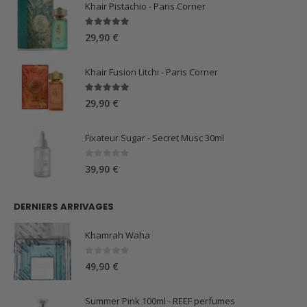
Khair Pistachio - Paris Corner
5.00
sur 5
29,90
€
Khair Fusion Litchi - Paris Corner
5.00
sur 5
29,90
€
Fixateur Sugar - Secret Musc 30ml
0
sur 5
39,90
€
DERNIERS ARRIVAGES
Khamrah Waha
0
sur 5
49,90
€
Summer Pink 100ml - REEF perfumes