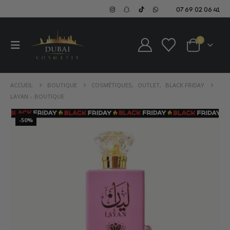
07 69 02 06 41
0
ACCUEIL
BOUTIQUE
COSMÉTIQUES
,
OUTLET
,
BLACK FRIDAY
LAYAN – BOUTIQUE
-50%