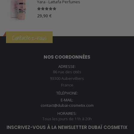
Yara - Lattafa Perfumes
5.00
sur 5
29,90
€
Contactez-nous
NOS COORDONNÉES
ADRESSE:
86 rue des cités
93300 Aubervilliers
France
TÉLÉPHONE:
E-MAIL:
contact@dubai-cosmetix.com
HORAIRES:
Tous les jours de 11h à 20h
INSCRIVEZ-VOUS À LA NEWSLETTER DUBAÏ COSMETIX