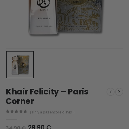
Khair Felicity – Paris
Corner
( Il n'y a pas encore d'avis. )
0
en rupture de 5
Le
Le
29,90
€
34,90
€