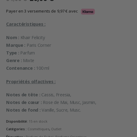
prix
prix
initial
actuel
Payer en 3 versements de
9,97
€
avec
était :
est :
34,90 €.
29,90 €.
Caractéristiques :
Nom :
Khair Felicity
Marque :
Paris Corner
Type :
Parfum
Genre :
Mixte
Contenance :
100 ml
Propriétés olfactives :
Notes de tête :
Cassis, Freesia,
Notes de cœur :
Rose de Mai, Musc, Jasmin,
Notes de fond :
Vanille, Sucre, Musc.
Disponibilité:
15 en stock
Catégories :
Cosmétiques
,
Outlet
Étiquettes :
Parfum de Dubai
,
Parfums Orientaux