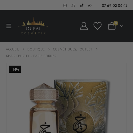
07 69 02 06 41
0
ACCUEIL
BOUTIQUE
COSMÉTIQUES
,
OUTLET
KHAIR FELICITY – PARIS CORNER
-14%