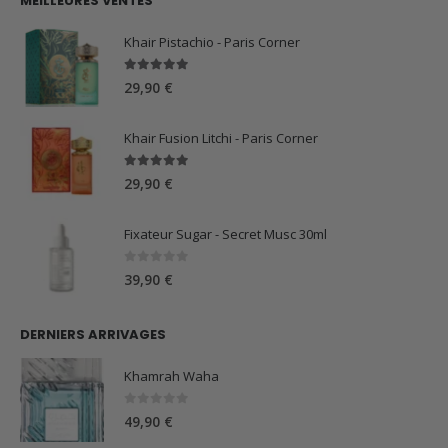
MEILLEURES VENTES
était :
est :
59,90 €.
44,90 €.
Khair Pistachio - Paris Corner
5.00
sur 5
29,90
€
Khair Fusion Litchi - Paris Corner
5.00
sur 5
29,90
€
Fixateur Sugar - Secret Musc 30ml
0
sur 5
39,90
€
DERNIERS ARRIVAGES
Khamrah Waha
0
sur 5
49,90
€