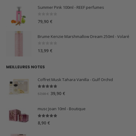
Summer Pink 100ml - REEF perfumes
0
sur 5
79,90
€
Brume Kenzie Marshmallow Dream 250ml - Volaré
0
sur 5
13,99
€
MEILLEURES NOTES
Coffret Musk Tahara Vanilla - Gulf Orchid
5.00
sur 5
Le
Le
39,90
€
57,00
€
prix
prix
initial
actuel
musc Joan 10ml - Boutique
était :
est :
57,00 €.
39,90 €.
5.00
sur 5
8,90
€