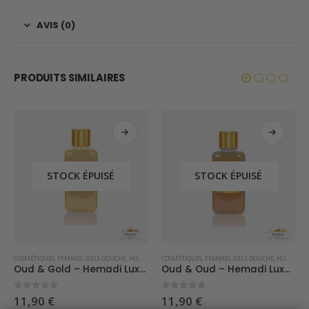
AVIS (0)
PRODUITS SIMILAIRES
STOCK ÉPUISÉ
STOCK ÉPUISÉ
COSMÉTIQUES
,
FEMMES
,
GELS DOUCHE
,
HOMMES
COSMÉTIQUES
,
FEMMES
,
GELS DOUCHE
,
HOMMES
Oud & Gold – Hemadi Luxury Oud
Oud & Oud – Hemadi Luxury Oud
0
sur 5
0
sur 5
11,90
€
11,90
€