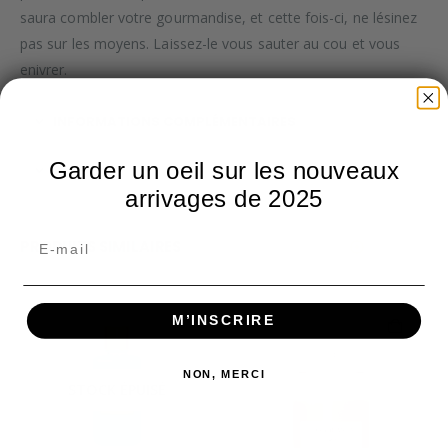
saura combler votre gourmandise, et cette fois-ci, ne lésinez
pas sur les moyens. Laissez-le vous sauter au cou et vous
enivrer.
INFORMATIONS COMPLÉMENTAIRES
Garder un oeil sur les nouveaux
AVIS (0)
arrivages de 2025
PRODUITS SIMILAIRES
M’INSCRIRE
NON, MERCI
STOCK ÉPUISÉ