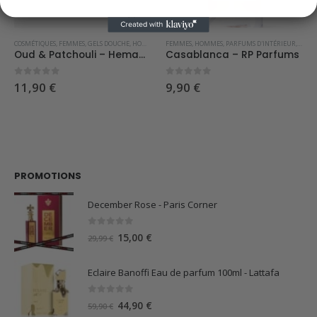
COSMÉTIQUES
,
FEMMES
,
GELS DOUCHE
,
HOMMES
FEMMES
,
HOMMES
,
PARFUMS D'INTÉRIEUR
,
RP P
Oud & Patchouli – Hemadi Luxury Oud
Casablanca – RP Parfums
0
sur 5
0
sur 5
11,90
€
9,90
€
PROMOTIONS
December Rose - Paris Corner
0
sur 5
Le
Le
15,00
€
29,99
€
prix
prix
initial
actuel
Eclaire Banoffi Eau de parfum 100ml - Lattafa
était :
est :
29,99 €.
15,00 €.
0
sur 5
Le
Le
44,90
€
59,90
€