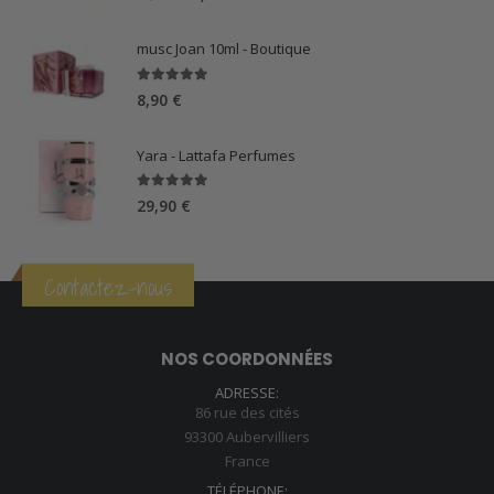
prix
prix
initial
actuel
musc Joan 10ml - Boutique
était :
est :
57,00 €.
39,90 €.
5.00
sur 5
8,90
€
Yara - Lattafa Perfumes
5.00
sur 5
29,90
€
Contactez-nous
NOS COORDONNÉES
ADRESSE:
86 rue des cités
93300 Aubervilliers
France
TÉLÉPHONE: