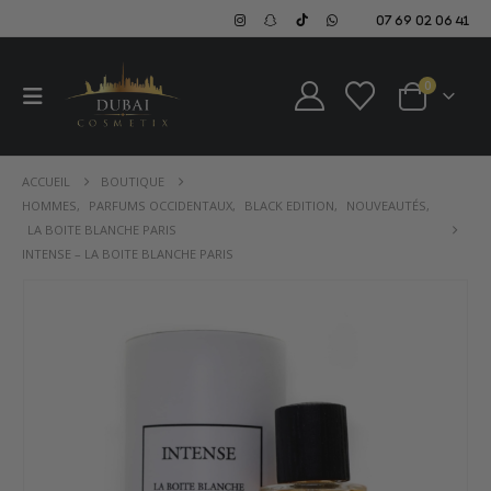
07 69 02 06 41
0
ACCUEIL
BOUTIQUE
HOMMES
,
PARFUMS OCCIDENTAUX
,
BLACK EDITION
,
NOUVEAUTÉS
,
LA BOITE BLANCHE PARIS
INTENSE – LA BOITE BLANCHE PARIS