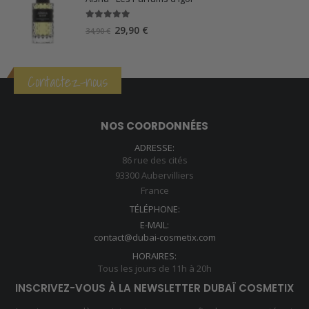
5.00
sur 5
Le
Le
29,90
€
34,90
€
prix
prix
initial
actuel
était :
est :
Contactez-nous
34,90 €.
29,90 €.
NOS COORDONNÉES
ADRESSE:
86 rue des cités
93300 Aubervilliers
France
TÉLÉPHONE:
E-MAIL:
contact@dubai-cosmetix.com
HORAIRES:
Tous les jours de 11h à 20h
INSCRIVEZ-VOUS À LA NEWSLETTER DUBAÏ COSMETIX