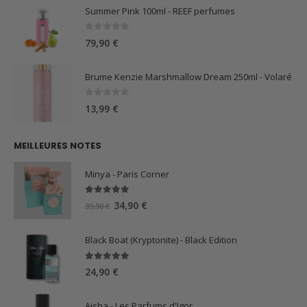
Summer Pink 100ml - REEF perfumes
0
sur 5
79,90
€
Brume Kenzie Marshmallow Dream 250ml - Volaré
0
sur 5
13,99
€
MEILLEURES NOTES
Minya - Paris Corner
5.00
sur 5
Le
Le
34,90
€
39,90
€
prix
prix
initial
actuel
Black Boat (Kryptonite) - Black Edition
était :
est :
39,90 €.
34,90 €.
5.00
sur 5
24,90
€
Aisha - Les Parfums d'Igor