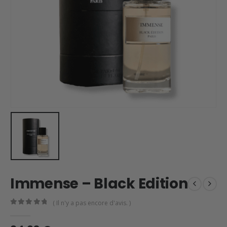
Immense – Black Edition
( Il n'y a pas encore d'avis. )
0
en rupture de 5