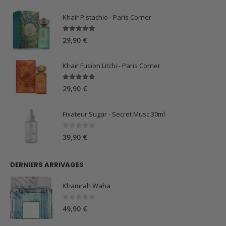
était :
est :
59,90 €.
44,90 €.
Khair Pistachio - Paris Corner
5.00
sur 5
29,90
€
Khair Fusion Litchi - Paris Corner
5.00
sur 5
29,90
€
Fixateur Sugar - Secret Musc 30ml
0
sur 5
39,90
€
DERNIERS ARRIVAGES
Khamrah Waha
0
sur 5
49,90
€