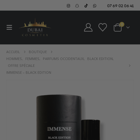
07 69 02 06 41
0
ACCUEIL
BOUTIQUE
HOMMES
,
FEMMES
,
PARFUMS OCCIDENTAUX
,
BLACK EDITION
,
OFFRE SPÉCIALE
IMMENSE – BLACK EDITION