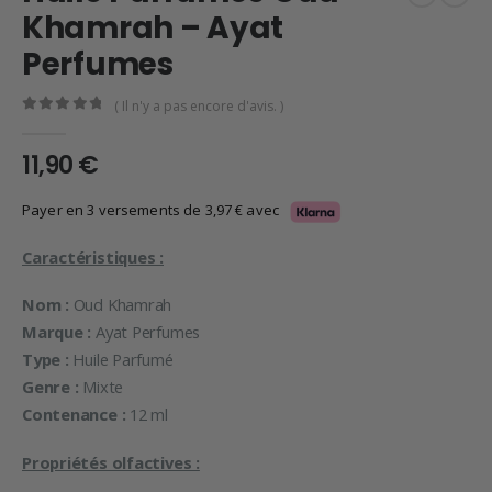
Khamrah – Ayat
Perfumes
( Il n'y a pas encore d'avis. )
0
en rupture de 5
11,90
€
Payer en 3 versements de
3,97
€
avec
Caractéristiques :
Nom :
Oud Khamrah
Marque :
Ayat Perfumes
Type :
Huile Parfumé
Genre :
Mixte
Contenance :
12 ml
Propriétés olfactives :