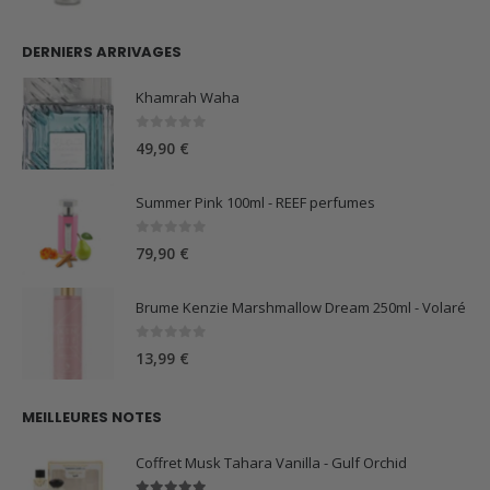
DERNIERS ARRIVAGES
Khamrah Waha
0
sur 5
49,90
€
Summer Pink 100ml - REEF perfumes
0
sur 5
79,90
€
Brume Kenzie Marshmallow Dream 250ml - Volaré
0
sur 5
13,99
€
MEILLEURES NOTES
Coffret Musk Tahara Vanilla - Gulf Orchid