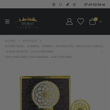
07 69 02 06 41
0
ACCUEIL
BOUTIQUE
COSMÉTIQUES
,
HOMMES
,
FEMMES
,
NOUVEAUTÉS
,
MEILLEURES VENTES
,
À BASE DE MUSC
,
HUILE PARFUMÉE
HUILE PARFUMÉE OUD KHAMRAH – AYAT PERFUMES