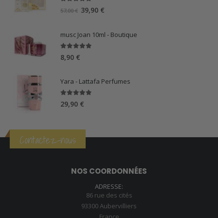
5.00
sur 5
Le
Le
39,90
€
57,00
€
prix
prix
initial
actuel
musc Joan 10ml - Boutique
était :
est :
57,00 €.
39,90 €.
5.00
sur 5
8,90
€
Yara - Lattafa Perfumes
5.00
sur 5
29,90
€
Contactez-nous
NOS COORDONNÉES
ADRESSE:
86 rue des cités
93300 Aubervilliers
France