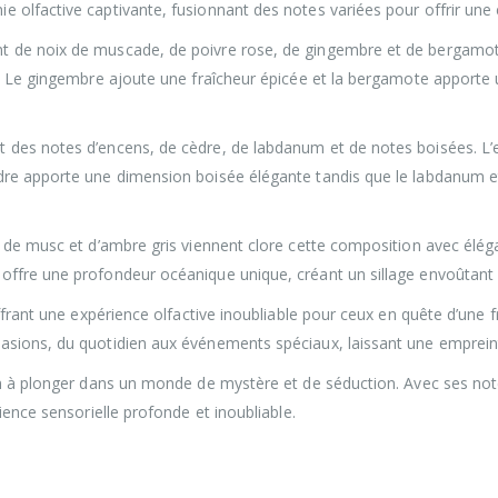
 olfactive captivante, fusionnant des notes variées pour offrir une 
nt de noix de muscade, de poivre rose, de gingembre et de bergamot
te. Le gingembre ajoute une fraîcheur épicée et la bergamote apport
t des notes d’encens, de cèdre, de labdanum et de notes boisées. L
dre apporte une dimension boisée élégante tandis que le labdanum et
, de musc et d’ambre gris viennent clore cette composition avec élég
offre une profondeur océanique unique, créant un sillage envoûtant 
offrant une expérience olfactive inoubliable pour ceux en quête d’une 
casions, du quotidien aux événements spéciaux, laissant une emprei
ion à plonger dans un monde de mystère et de séduction. Avec ses not
ience sensorielle profonde et inoubliable.