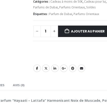
Catégories :
Cadeau à moins de 50€
,
Cadeau pour lui
Parfums de Dubai
,
Parfums Orientaux
,
Soldes
Étiquettes :
Parfum de Dubai
,
Parfums Orientaux
AJOUTER AU PANIER
RES
AVIS (0)
 Parfum “Hayaati – Lattafa” Harmonisant Noix de Muscade, Po