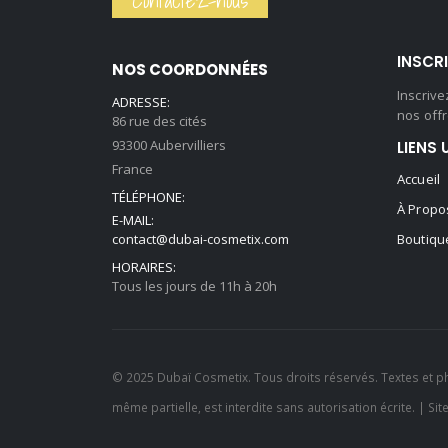
Contactez-nous
59,90 €.
44,90 €.
INSCR
NOS COORDONNÉES
Inscriv
ADRESSE:
nos offr
86 rue des cités
93300 Aubervilliers
LIENS 
France
Accueil
TÉLÉPHONE:
À Propo
E-MAIL:
contact@dubai-cosmetix.com
Boutiqu
HORAIRES:
Tous les jours de 11h à 20h
© 2025 Dubaï Cosmetix. Tous droits réservés. Textes et p
même partielle, est interdite sans autorisation écrite. | Sit