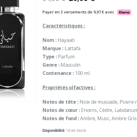
prix
prix
initial
actuel
Payer en 3 versements de
9,97
€
avec
était :
est :
Caractéristiques :
34,90 €.
29,90 €.
Nom :
Hayaati
Marque :
Lattafa
Type :
Parfum
Genre :
Masculin
Contenance :
100 ml
Propriétés olfactives :
Notes de tête :
Noix de muscade, Poivre 
Notes de cœur :
Encens, Cèdre, Labdanum
Notes de fond :
Ambre, Musc, Ambre Gris
Disponibilité:
10 en stock