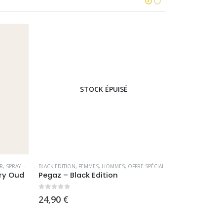
STOCK ÉPUISÉ
,
SPRAY D'INTÉRIEUR DE DUBAI
BLACK EDITION
,
FEMMES
,
HOMMES
,
OFFRE SPÉCIALE
,
PARFUMS OCCIDENT
FEMMES
,
HOMME
y Oud
Pegaz – Black Edition
0
sur 5
0
sur 5
24,90
€
14,90
€