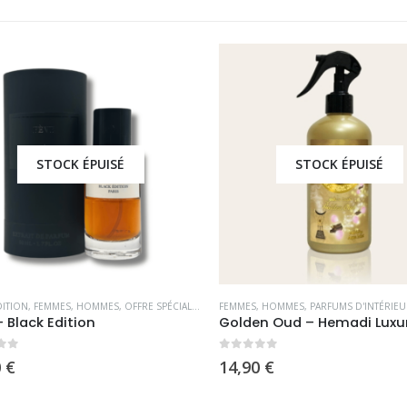
STOCK ÉPUISÉ
STOCK ÉPUISÉ
ITION
,
FEMMES
,
HOMMES
,
OFFRE SPÉCIALE
,
PARFUMS OCCIDENTAUX
FEMMES
,
HOMMES
,
PARFUMS D'INTÉRIEUR
 Black Edition
Golden Oud – Hemadi Luxur
5
0
sur 5
€
14,90
€