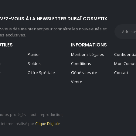
IVEZ-VOUS À LA NEWSLETTER DUBAÏ COSMETIX
ez-vous dès maintenant pour connaître les nouveautés et
es exclusives.
UTILES
INFORMATIONS
Panier
Mentions Légales
Confidentia
s
Soldes
Conditions
Mon Compt
e
Offre Spéciale
Générales de
Contact
Vente
hotos protégés – toute reproduction,
e internet réalisé par
Clique Digitale