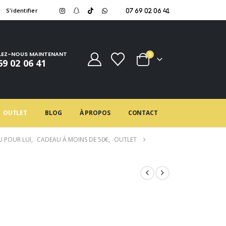
r
S'identifier
07 69 02 06 41
LEZ-NOUS MAINTENANT
0
69 02 06 41
OUTLET
BLOG
À PROPOS
CONTACT
 POUR LUI
,
CADEAU À MOINS DE 50€
,
OUTLET