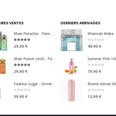
URES VENTES
DERNIERS ARRIVAGES
Khair Pistachio - Paris Corner
Khamrah Waha
5.00
sur 5
0
sur 5
29,90
€
49,90
€
Khair Fusion Litchi - Paris Corner
5.00
sur 5
0
sur 5
29,90
€
79,90
€
Fixateur Sugar - Secret Musc 30ml
0
sur 5
0
sur 5
39,90
€
13,99
€