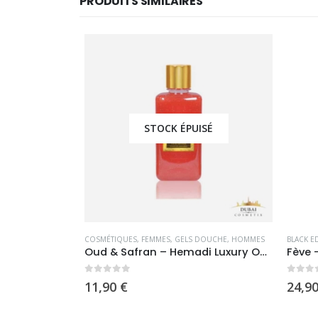
PRODUITS SIMILAIRES
STOCK ÉPUISÉ
S
,
OFFRE SPÉCIALE
,
PARFUMS OCCIDENTAUX
COSMÉTIQUES
,
FEMMES
,
GELS DOUCHE
,
HOMMES
BLACK ED
tion
Oud & Safran – Hemadi Luxury Oud
Fève –
0
sur 5
0
sur 
11,90
€
24,90