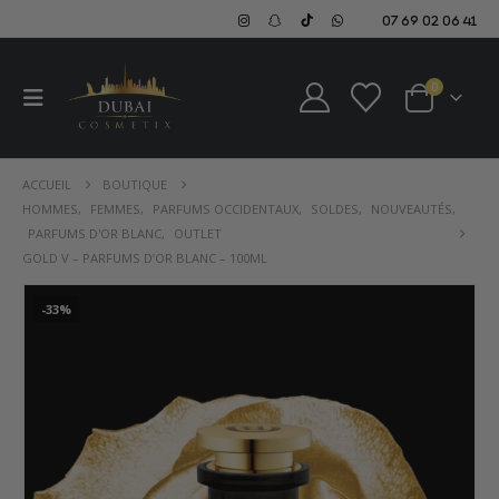
07 69 02 06 41
0
ACCUEIL
BOUTIQUE
HOMMES
,
FEMMES
,
PARFUMS OCCIDENTAUX
,
SOLDES
,
NOUVEAUTÉS
,
PARFUMS D'OR BLANC
,
OUTLET
GOLD V – PARFUMS D’OR BLANC – 100ML
-33%