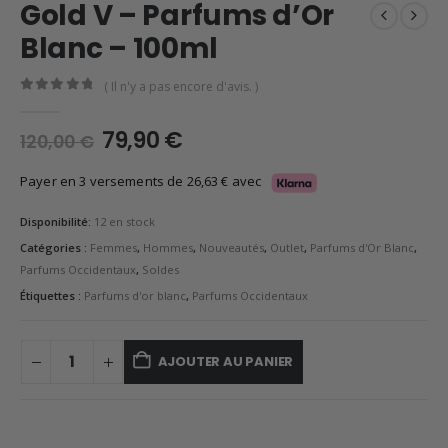
Gold V – Parfums d’Or
Blanc – 100ml
( Il n'y a pas encore d'avis. )
0
en rupture de 5
Le
Le
79,90
€
120,00
€
prix
prix
initial
actuel
Payer en 3 versements de
26,63
€
avec
était :
est :
120,00 €.
79,90 €.
Disponibilité:
12 en stock
Catégories :
Femmes
,
Hommes
,
Nouveautés
,
Outlet
,
Parfums d'Or Blanc
,
Parfums Occidentaux
,
Soldes
Étiquettes :
Parfums d'or blanc
,
Parfums Occidentaux
AJOUTER AU PANIER