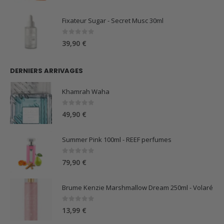
Fixateur Sugar - Secret Musc 30ml
0
sur 5
39,90
€
DERNIERS ARRIVAGES
Khamrah Waha
0
sur 5
49,90
€
Summer Pink 100ml - REEF perfumes
0
sur 5
79,90
€
Brume Kenzie Marshmallow Dream 250ml - Volaré
0
sur 5
13,99
€