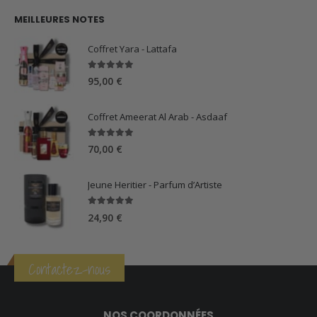
MEILLEURES NOTES
Coffret Yara - Lattafa
5.00
sur 5
95,00
€
Coffret Ameerat Al Arab - Asdaaf
5.00
sur 5
70,00
€
Jeune Heritier - Parfum d’Artiste
5.00
sur 5
24,90
€
Contactez-nous
NOS COORDONNÉES