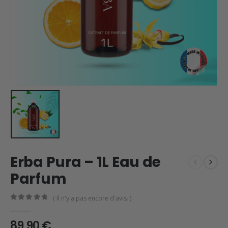
Erba Pura – 1L Eau de
Parfum
( Il n'y a pas encore d'avis. )
0
en rupture de 5
89,90
€