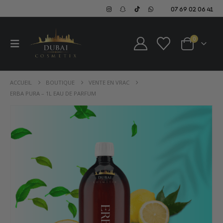
07 69 02 06 41
0
ACCUEIL
BOUTIQUE
VENTE EN VRAC
ERBA PURA – 1L EAU DE PARFUM