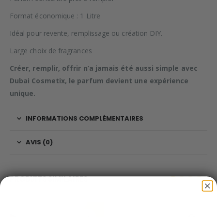
Format économique : 1 Litre
Idéal pour revente, remplissage ou création DIY.
Large choix de fragrances
Créer, remplir, offrir n’a jamais été aussi simple avec
Dubai Cosmetix, le parfum devient une expérience
unique.
INFORMATIONS COMPLÉMENTAIRES
AVIS (0)
PRODUITS SIMILAIRES