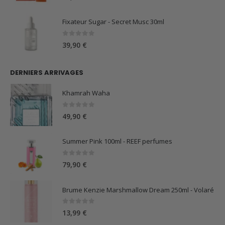
Fixateur Sugar - Secret Musc 30ml
0
sur 5
39,90
€
DERNIERS ARRIVAGES
Khamrah Waha
0
sur 5
49,90
€
Summer Pink 100ml - REEF perfumes
0
sur 5
79,90
€
Brume Kenzie Marshmallow Dream 250ml - Volaré
0
sur 5
13,99
€