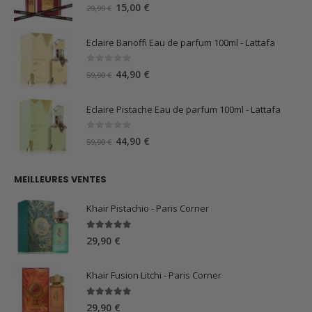
0
sur 5
Le
Le
15,00
€
29,99
€
prix
prix
initial
actuel
Eclaire Banoffi Eau de parfum 100ml - Lattafa
était :
est :
29,99 €.
15,00 €.
0
sur 5
Le
Le
44,90
€
59,90
€
prix
prix
initial
actuel
Eclaire Pistache Eau de parfum 100ml - Lattafa
était :
est :
59,90 €.
44,90 €.
0
sur 5
Le
Le
44,90
€
59,90
€
prix
prix
initial
actuel
MEILLEURES VENTES
était :
est :
59,90 €.
44,90 €.
Khair Pistachio - Paris Corner
5.00
sur 5
29,90
€
Khair Fusion Litchi - Paris Corner
5.00
sur 5
29,90
€