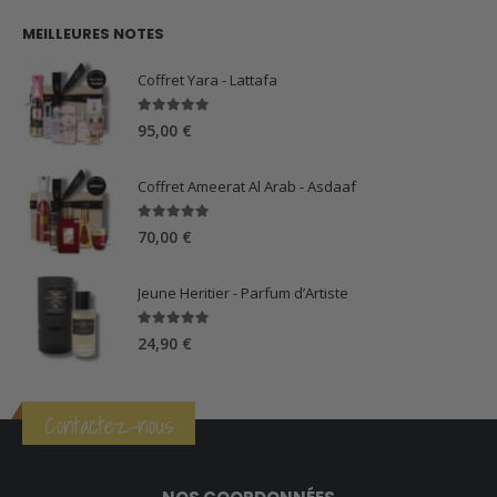
MEILLEURES NOTES
Coffret Yara - Lattafa
5.00
sur 5
95,00
€
Coffret Ameerat Al Arab - Asdaaf
5.00
sur 5
70,00
€
Jeune Heritier - Parfum d’Artiste
5.00
sur 5
24,90
€
Contactez-nous