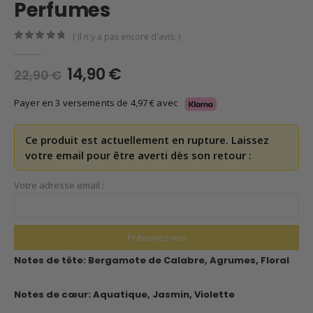
Perfumes
( Il n'y a pas encore d'avis. )
0
en rupture de 5
Le
Le
14,90
€
22,90
€
prix
prix
initial
actuel
Payer en 3 versements de
4,97
€
avec
était :
est :
22,90 €.
14,90 €.
Ce produit est actuellement en rupture. Laissez
votre email pour être averti dès son retour :
Votre adresse email :
Notes de tête:
Bergamote de Calabre, Agrumes, Floral
Notes de cœur:
Aquatique, Jasmin, Violette