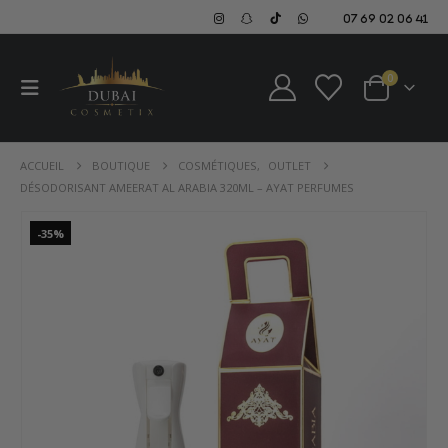
07 69 02 06 41
0
ACCUEIL
BOUTIQUE
COSMÉTIQUES
,
OUTLET
DÉSODORISANT AMEERAT AL ARABIA 320ML – AYAT PERFUMES
-35%