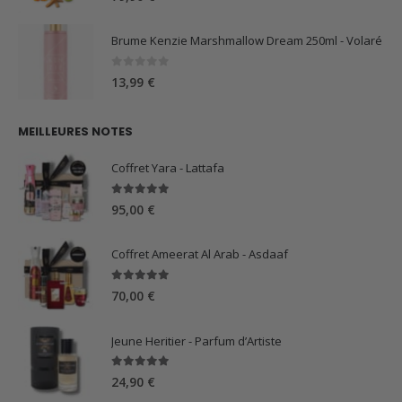
Brume Kenzie Marshmallow Dream 250ml - Volaré
0
sur 5
13,99
€
MEILLEURES NOTES
Coffret Yara - Lattafa
5.00
sur 5
95,00
€
Coffret Ameerat Al Arab - Asdaaf
5.00
sur 5
70,00
€
Jeune Heritier - Parfum d’Artiste
5.00
sur 5
24,90
€