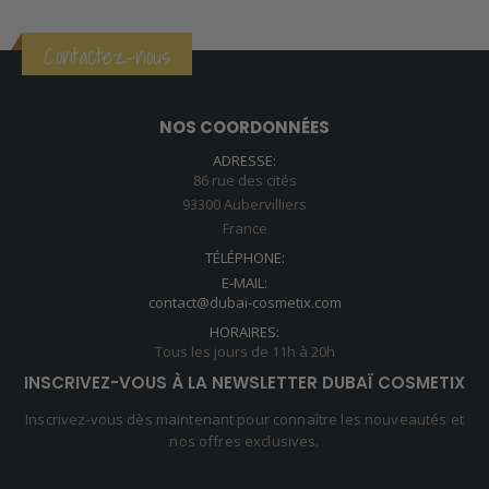
Contactez-nous
NOS COORDONNÉES
ADRESSE:
86 rue des cités
93300 Aubervilliers
France
TÉLÉPHONE:
E-MAIL:
contact@dubai-cosmetix.com
HORAIRES:
Tous les jours de 11h à 20h
INSCRIVEZ-VOUS À LA NEWSLETTER DUBAÏ COSMETIX
Inscrivez-vous dès maintenant pour connaître les nouveautés et
nos offres exclusives.