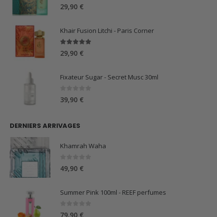
5.00
sur 5
29,90
€
Khair Fusion Litchi - Paris Corner
5.00
sur 5
29,90
€
Fixateur Sugar - Secret Musc 30ml
0
sur 5
39,90
€
DERNIERS ARRIVAGES
Khamrah Waha
0
sur 5
49,90
€
Summer Pink 100ml - REEF perfumes
0
sur 5
79,90
€