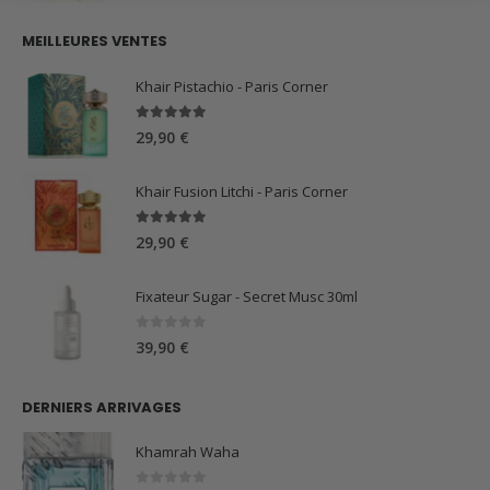
prix
prix
initial
actuel
MEILLEURES VENTES
était :
est :
59,90 €.
44,90 €.
Khair Pistachio - Paris Corner
5.00
sur 5
29,90
€
Khair Fusion Litchi - Paris Corner
5.00
sur 5
29,90
€
Fixateur Sugar - Secret Musc 30ml
0
sur 5
39,90
€
DERNIERS ARRIVAGES
Khamrah Waha