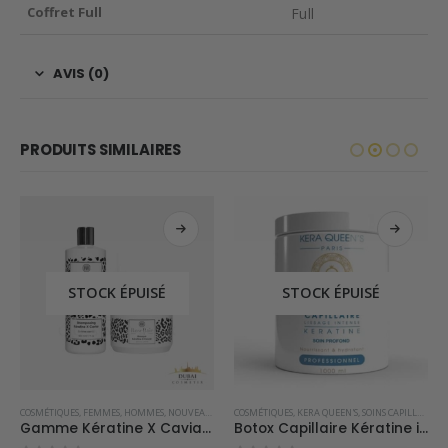
Coffret Full
Full
AVIS (0)
PRODUITS SIMILAIRES
STOCK ÉPUISÉ
STOCK ÉPUISÉ
COSMÉTIQUES
,
FEMMES
,
HOMMES
,
NOUVEAUTÉS
,
ROSE BAIE
COSMÉTIQUES
,
SOINS CAPILLAIRES
,
KERA QUEEN'S
,
SOINS CAPILLAIRES
Gamme Kératine X Caviar – Rose Baie
Botox Capillaire Kératine intense 1000ml