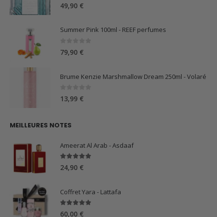
0
sur 5
49,90
€
Summer Pink 100ml - REEF perfumes
0
sur 5
79,90
€
Brume Kenzie Marshmallow Dream 250ml - Volaré
0
sur 5
13,99
€
MEILLEURES NOTES
Ameerat Al Arab - Asdaaf
5.00
sur 5
24,90
€
Coffret Yara - Lattafa
5.00
sur 5
60,00
€