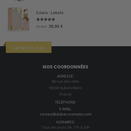
Eclaire - Lattafa
5.00
sur 5
Le
Le
39,90
€
59,90
€
prix
prix
initial
actuel
était :
est :
Contactez-nous
59,90 €.
39,90 €.
NOS COORDONNÉES
ADRESSE:
86 rue des cités
93300 Aubervilliers
France
TÉLÉPHONE:
E-MAIL:
contact@dubai-cosmetix.com
HORAIRES:
Tous les jours de 11h à 20h