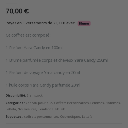
0
en rupture de 5
70,00
€
Payer en 3 versements de
23,33
€
avec
Ce coffret est composé :
1 Parfum Yara Candy en 100ml
1 Brume parfumée corps et cheveux Yara Candy 250ml
1 Parfum de voyage Yara candy en 50ml
1 huile corps Yara Candy parfumée 20ml
Disponibilité:
3 en stock
Catégories :
Cadeau pour elle
,
Coffrets Personnalisés
,
Femmes
,
Hommes
,
Lattafa
,
Nouveautés
,
Tendance TikTok
Étiquettes :
coffrets personnalisés
,
Cosmétiques
,
Lattafa