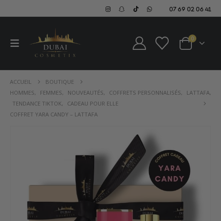
07 69 02 06 41
0
ACCUEIL
BOUTIQUE
HOMMES
,
FEMMES
,
NOUVEAUTÉS
,
COFFRETS PERSONNALISÉS
,
LATTAFA
,
TENDANCE TIKTOK
,
CADEAU POUR ELLE
COFFRET YARA CANDY – LATTAFA