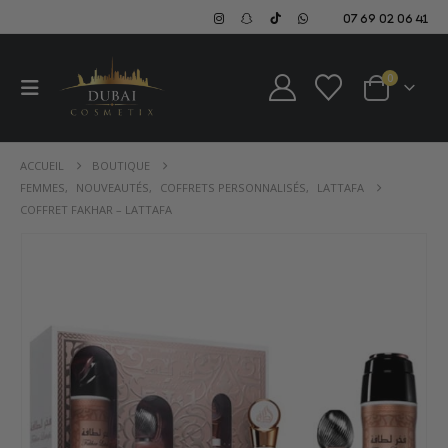
07 69 02 06 41
0
ACCUEIL
BOUTIQUE
FEMMES
,
NOUVEAUTÉS
,
COFFRETS PERSONNALISÉS
,
LATTAFA
COFFRET FAKHAR – LATTAFA