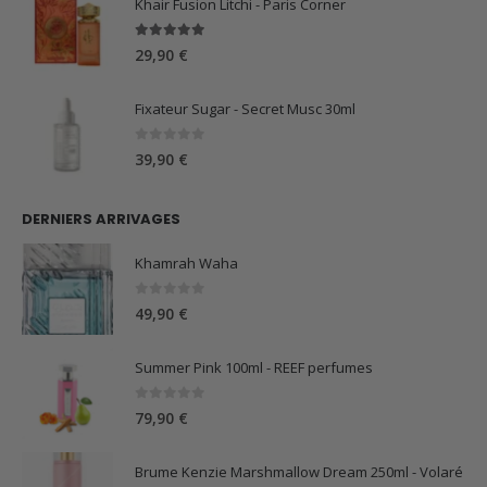
Khair Fusion Litchi - Paris Corner
5.00
sur 5
29,90
€
Fixateur Sugar - Secret Musc 30ml
0
sur 5
39,90
€
DERNIERS ARRIVAGES
Khamrah Waha
0
sur 5
49,90
€
Summer Pink 100ml - REEF perfumes
0
sur 5
79,90
€
Brume Kenzie Marshmallow Dream 250ml - Volaré