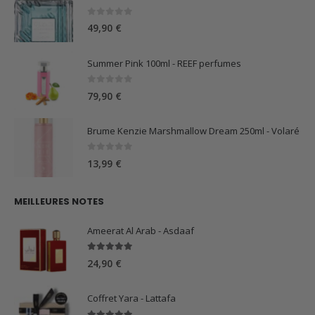
0
sur 5
49,90
€
Summer Pink 100ml - REEF perfumes
0
sur 5
79,90
€
Brume Kenzie Marshmallow Dream 250ml - Volaré
0
sur 5
13,99
€
MEILLEURES NOTES
Ameerat Al Arab - Asdaaf
5.00
sur 5
24,90
€
Coffret Yara - Lattafa