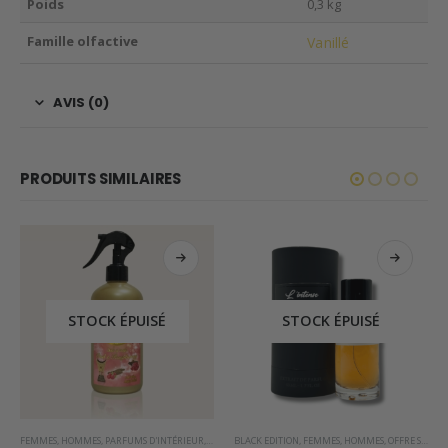
Poids
0,3 kg
Famille olfactive
Vanillé
AVIS (0)
PRODUITS SIMILAIRES
STOCK ÉPUISÉ
STOCK ÉPUISÉ
FEMMES
,
PARFUMS OCCIDENTAUX
,
HOMMES
,
PARFUMS D'INTÉRIEUR
,
SPRAY D'INTÉRIEUR DE DUBAI
BLACK EDITION
,
FEMMES
,
HOMMES
,
OFFRE SPÉCIALE