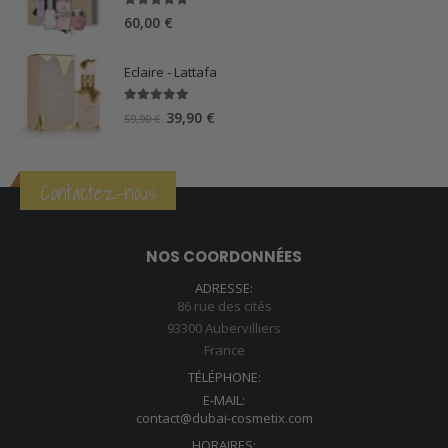
5.00
sur 5
60,00
€
Eclaire - Lattafa
5.00
sur 5
Le
Le
39,90
€
59,90
€
prix
prix
initial
actuel
était :
est :
Contactez-nous
59,90 €.
39,90 €.
NOS COORDONNÉES
ADRESSE:
86 rue des cités
93300 Aubervilliers
France
TÉLÉPHONE:
E-MAIL:
contact@dubai-cosmetix.com
HORAIRES: