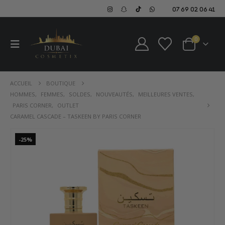
07 69 02 06 41
0
ACCUEIL
BOUTIQUE
HOMMES
,
FEMMES
,
SOLDES
,
NOUVEAUTÉS
,
MEILLEURES VENTES
,
PARIS CORNER
,
OUTLET
CARAMEL CASCADE – TASKEEN BY PARIS CORNER
-25%