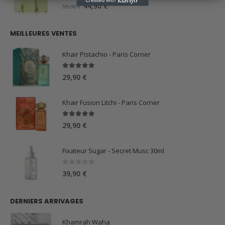
59,90 €.
44,90 €.
0
sur 5
Le
Le
44,90
€
59,90
€
prix
prix
initial
actuel
MEILLEURES VENTES
était :
est :
59,90 €.
44,90 €.
Khair Pistachio - Paris Corner
5.00
sur 5
29,90
€
Khair Fusion Litchi - Paris Corner
5.00
sur 5
29,90
€
Fixateur Sugar - Secret Musc 30ml
0
sur 5
39,90
€
DERNIERS ARRIVAGES
Khamrah Waha