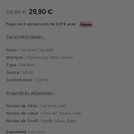
0
en rupture de 5
Le
Le
29,90
€
39,90
€
prix
prix
initial
actuel
Payer en 3 versements de
9,97
€
avec
était :
est :
39,90 €.
29,90 €.
Caractéristiques :
Nom :
Caramel Cascade
Marque :
Taskeen by Paris Corner
Type :
Parfum
Genre :
Mixte
Contenance :
100 ml
Propriétés olfactives :
Notes de tête :
Caramel, Lait,
Notes de cœur :
Fève de Tonka, Miel,
Notes de fond :
Vanille, Musc Blanc.
Disponibilité:
6 en stock