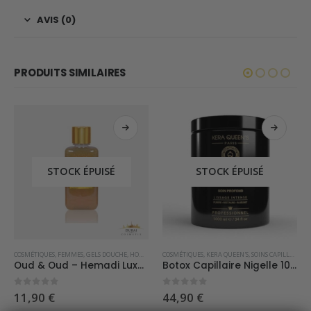
AVIS (0)
PRODUITS SIMILAIRES
STOCK ÉPUISÉ
STOCK ÉPUISÉ
,
FEMMES
COSMÉTIQUES
,
HOMMES
,
FEMMES
,
NOUVEAUTÉS
,
GELS DOUCHE
,
OUTLET
,
HOMMES
,
SOLDES
COSMÉTIQUES
,
KERA QUEEN'S
,
SOINS CAPILLAIRES
Oud & Oud – Hemadi Luxury Oud
Botox Capillaire Nigelle 1000ml
0
sur 5
0
sur 5
11,90
€
44,90
€