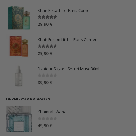
était :
est :
59,90 €.
44,90 €.
Khair Pistachio - Paris Corner
5.00
sur 5
29,90
€
Khair Fusion Litchi - Paris Corner
5.00
sur 5
29,90
€
Fixateur Sugar - Secret Musc 30ml
0
sur 5
39,90
€
DERNIERS ARRIVAGES
Khamrah Waha
0
sur 5
49,90
€