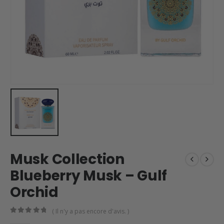
Musk Collection
Blueberry Musk – Gulf
Orchid
( Il n'y a pas encore d'avis. )
0
en rupture de 5