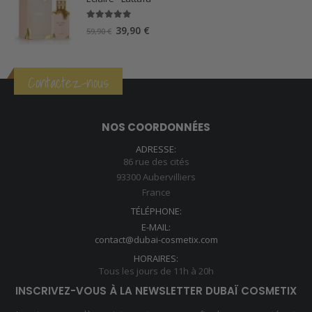
5.00
sur 5
Le
Le
39,90
€
59,90
€
prix
prix
initial
actuel
était :
est :
Contactez-nous
59,90 €.
39,90 €.
NOS COORDONNÉES
ADRESSE:
86 rue des cités
93300 Aubervilliers
France
TÉLÉPHONE:
E-MAIL:
contact@dubai-cosmetix.com
HORAIRES:
Tous les jours de 11h à 20h
INSCRIVEZ-VOUS À LA NEWSLETTER DUBAÏ COSMETIX