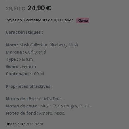
Le
Le
24,90
€
29,90
€
prix
prix
initial
actuel
Payer en 3 versements de
8,30
€
avec
était :
est :
29,90 €.
24,90 €.
Caractéristiques :
Nom :
Musk Collection Blueberry Musk
Marque :
Gulf Orchid
Type :
Parfum
Genre :
Feminin
Contenance :
60 ml
Propriétés olfactives :
Notes de tête :
Aldéhydique,
Notes de cœur :
Musc, Fruits rouges, Baies,
Notes de fond :
Ambre, Musc.
Disponibilité:
9 en stock