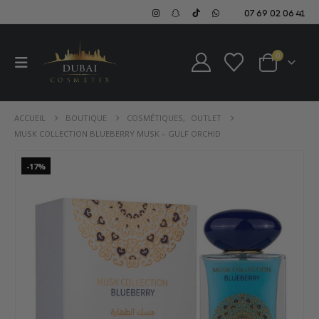
07 69 02 06 41
0
ACCUEIL
BOUTIQUE
COSMÉTIQUES
,
OUTLET
MUSK COLLECTION BLUEBERRY MUSK – GULF ORCHID
-17%