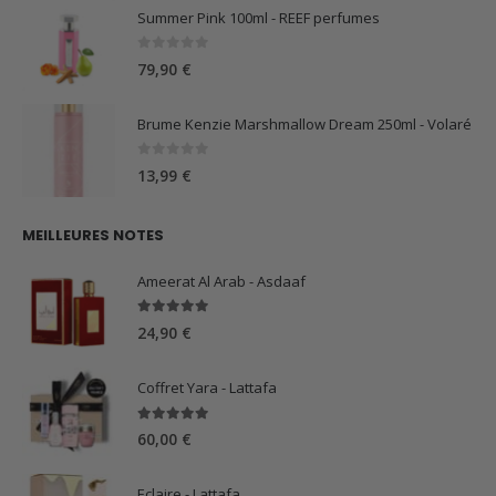
Summer Pink 100ml - REEF perfumes
0
sur 5
79,90
€
Brume Kenzie Marshmallow Dream 250ml - Volaré
0
sur 5
13,99
€
MEILLEURES NOTES
Ameerat Al Arab - Asdaaf
5.00
sur 5
24,90
€
Coffret Yara - Lattafa
5.00
sur 5
60,00
€
Eclaire - Lattafa