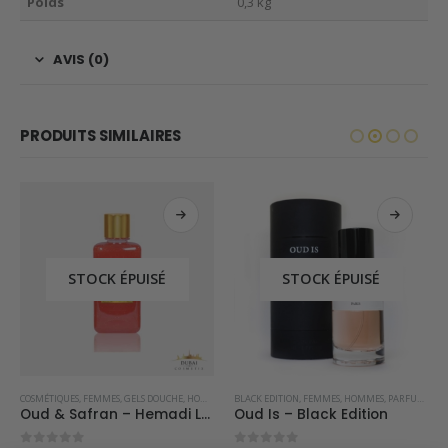
Poids
0,3 kg
AVIS (0)
PRODUITS SIMILAIRES
STOCK ÉPUISÉ
STOCK ÉPUISÉ
COSMÉTIQUES
,
PARFUMS OCCIDENTAUX
,
FEMMES
,
GELS DOUCHE
,
HOMMES
BLACK EDITION
,
FEMMES
,
HOMMES
,
PARFUMS OCCIDENTAUX
Oud & Safran – Hemadi Luxury Oud
Oud Is – Black Edition