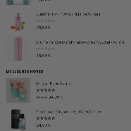
Summer Pink 100ml - REEF perfumes
0
sur 5
79,90
€
Brume Kenzie Marshmallow Dream 250ml - Volaré
0
sur 5
13,99
€
MEILLEURES NOTES
Minya - Paris Corner
5.00
sur 5
Le
Le
34,90
€
39,90
€
prix
prix
initial
actuel
Black Boat (Kryptonite) - Black Edition
était :
est :
39,90 €.
34,90 €.
5.00
sur 5
24,90
€