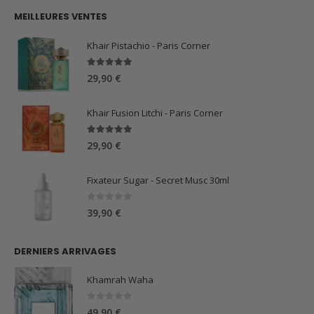
initial
actuel
MEILLEURES VENTES
était :
est :
59,90 €.
44,90 €.
Khair Pistachio - Paris Corner
5.00
sur 5
29,90
€
Khair Fusion Litchi - Paris Corner
5.00
sur 5
29,90
€
Fixateur Sugar - Secret Musc 30ml
0
sur 5
39,90
€
DERNIERS ARRIVAGES
Khamrah Waha
0
sur 5
49,90
€