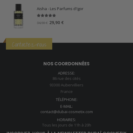
Aisha - Les Parfums d'Igor
5.00
sur 5
Le
Le
29,90
€
34,90
€
prix
prix
initial
actuel
était :
est :
Contactez-nous
34,90 €.
29,90 €.
NOS COORDONNÉES
ADRESSE:
86 rue des cités
93300 Aubervilliers
France
TÉLÉPHONE:
E-MAIL:
contact@dubai-cosmetix.com
HORAIRES:
Tous les jours de 11h à 20h