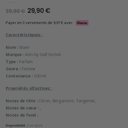
Le
Le
29,90
€
39,90
€
prix
prix
initial
actuel
Payer en 3 versements de
9,97
€
avec
était :
est :
39,90 €.
29,90 €.
Caractéristiques :
Nom :
Sham
Marque :
Attri by Gulf Orchid
Type :
Parfum
Genre :
Femme
Contenance :
100 ml
Propriétés olfactives :
Notes de tête :
Citron, Bergamote, Tangerine,
Notes de cœur :
,
Notes de fond :
.
Disponibilité:
3 en stock