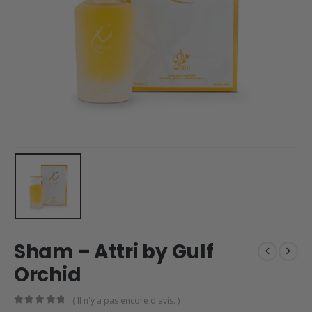
Sham – Attri by Gulf
Orchid
( Il n'y a pas encore d'avis. )
0
en rupture de 5