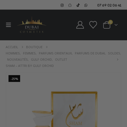
07 69 02 06 41
0
ACCUEIL
BOUTIQUE
HOMMES
,
FEMMES
,
PARFUMS ORIENTAUX
,
PARFUMS DE DUBAI
,
SOLDES
,
NOUVEAUTÉS
,
GULF ORCHID
,
OUTLET
SHAM – ATTRI BY GULF ORCHID
-25%