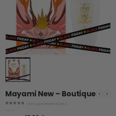
Mayami New – Boutique
( Il n'y a pas encore d'avis. )
0
en rupture de 5