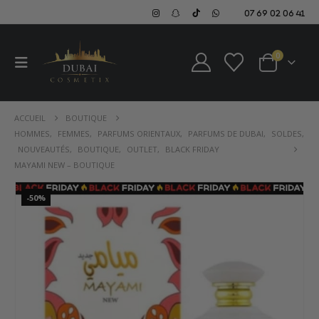
07 69 02 06 41
0
ACCUEIL
BOUTIQUE
HOMMES
,
FEMMES
,
PARFUMS ORIENTAUX
,
PARFUMS DE DUBAI
,
SOLDES
,
NOUVEAUTÉS
,
BOUTIQUE
,
OUTLET
,
BLACK FRIDAY
MAYAMI NEW – BOUTIQUE
-50%