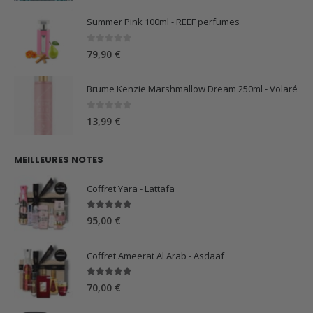
Summer Pink 100ml - REEF perfumes
0
sur 5
79,90
€
Brume Kenzie Marshmallow Dream 250ml - Volaré
0
sur 5
13,99
€
MEILLEURES NOTES
Coffret Yara - Lattafa
5.00
sur 5
95,00
€
Coffret Ameerat Al Arab - Asdaaf
5.00
sur 5
70,00
€