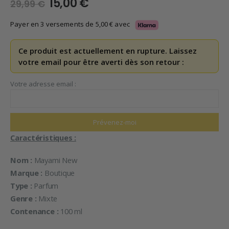
Le
Le
15,00
€
29,99
€
prix
prix
initial
actuel
Payer en 3 versements de
5,00
€
avec
était :
est :
29,99 €.
15,00 €.
Ce produit est actuellement en rupture. Laissez
votre email pour être averti dès son retour :
Votre adresse email :
Caractéristiques :
Nom :
Mayami New
Marque :
Boutique
Type :
Parfum
Genre :
Mixte
Contenance :
100 ml