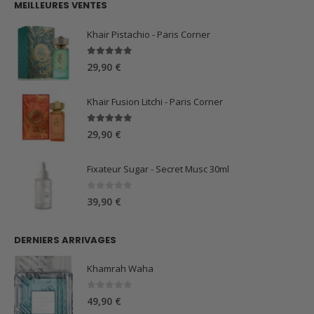
MEILLEURES VENTES
était :
est :
59,90 €.
44,90 €.
Khair Pistachio - Paris Corner
5.00
sur 5
29,90
€
Khair Fusion Litchi - Paris Corner
5.00
sur 5
29,90
€
Fixateur Sugar - Secret Musc 30ml
0
sur 5
39,90
€
DERNIERS ARRIVAGES
Khamrah Waha
0
sur 5
49,90
€