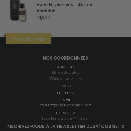
Jeune Heritier - Parfum d’Artiste
5.00
sur 5
24,90
€
Contactez-nous
NOS COORDONNÉES
ADRESSE:
86 rue des cités
93300 Aubervilliers
France
TÉLÉPHONE:
E-MAIL:
contact@dubai-cosmetix.com
HORAIRES:
Tous les jours de 11h à 20h
INSCRIVEZ-VOUS À LA NEWSLETTER DUBAÏ COSMETIX