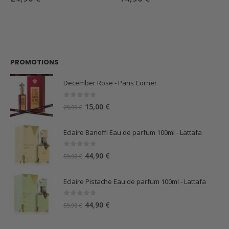
PROMOTIONS
December Rose - Paris Corner
0
sur 5
Le
Le
15,00
€
29,99
€
prix
prix
initial
actuel
Eclaire Banoffi Eau de parfum 100ml - Lattafa
était :
est :
29,99 €.
15,00 €.
0
sur 5
Le
Le
44,90
€
59,90
€
prix
prix
initial
actuel
Eclaire Pistache Eau de parfum 100ml - Lattafa
était :
est :
59,90 €.
44,90 €.
0
sur 5
Le
Le
44,90
€
59,90
€
prix
prix
initial
actuel