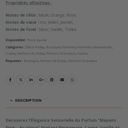
Propriétés olfactives :
Notes de tête :
Musk, Orange, Rose,
Notes de cœur :
Iris, Violet, Jasmin,
Notes de fond :
Musc, Vanille, Tonka.
Disponibilité:
Stock épuisé
Catégories :
Black Friday
,
Boutique
,
Femmes
,
Hommes
,
Nouveautés
,
Outlet
,
Parfums de Dubai
,
Parfums Orientaux
,
Soldes
Étiquettes :
Boutique
,
Parfum de Dubai
,
Parfums Orientaux
DESCRIPTION
Découvrez l’Élégance Sensorielle du Parfum “Mayami
New – Boutique” Mariant Bergamote, Cerise, Vanille et