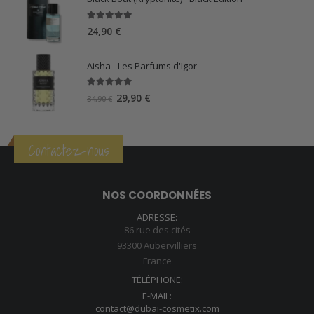
était :
est :
39,90 €.
34,90 €.
5.00
sur 5
24,90
€
Aisha - Les Parfums d'Igor
5.00
sur 5
Le
Le
29,90
€
34,90
€
prix
prix
initial
actuel
était :
est :
Contactez-nous
34,90 €.
29,90 €.
NOS COORDONNÉES
ADRESSE:
86 rue des cités
93300 Aubervilliers
France
TÉLÉPHONE:
E-MAIL:
contact@dubai-cosmetix.com