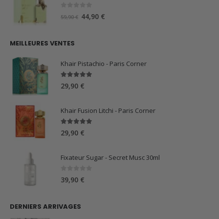
était :
est :
59,90 €.
44,90 €.
0
sur 5
Le
Le
44,90
€
59,90
€
prix
prix
initial
actuel
MEILLEURES VENTES
était :
est :
59,90 €.
44,90 €.
Khair Pistachio - Paris Corner
5.00
sur 5
29,90
€
Khair Fusion Litchi - Paris Corner
5.00
sur 5
29,90
€
Fixateur Sugar - Secret Musc 30ml
0
sur 5
39,90
€
DERNIERS ARRIVAGES