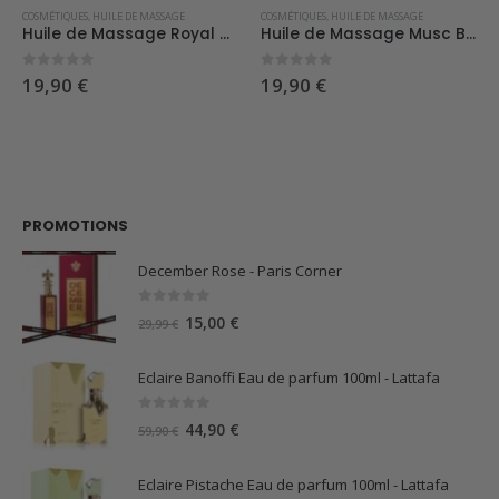
COSMÉTIQUES
,
HUILE DE MASSAGE
COSMÉTIQUES
,
HUILE DE MASSAGE
Huile de Massage Royal Gold – El Nabil
Huile de Massage Musc Blanc – El Nabil
0
sur 5
0
sur 5
19,90
€
19,90
€
PROMOTIONS
December Rose - Paris Corner
0
sur 5
Le
Le
15,00
€
29,99
€
prix
prix
initial
actuel
Eclaire Banoffi Eau de parfum 100ml - Lattafa
était :
est :
29,99 €.
15,00 €.
0
sur 5
Le
Le
44,90
€
59,90
€
prix
prix
initial
actuel
Eclaire Pistache Eau de parfum 100ml - Lattafa