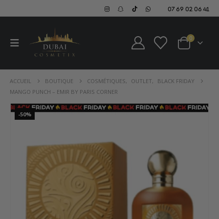
07 69 02 06 41
0
ACCUEIL
BOUTIQUE
COSMÉTIQUES
,
OUTLET
,
BLACK FRIDAY
MANGO PUNCH – EMIR BY PARIS CORNER
-50%