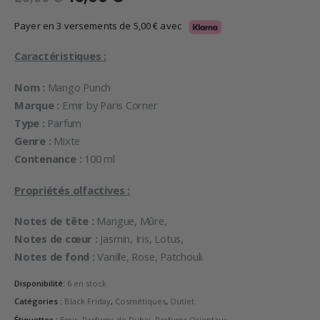
prix
prix
initial
actuel
Payer en 3 versements de
5,00
€
avec
était :
est :
29,99 €.
15,00 €.
Caractéristiques :
Nom :
Mango Punch
Marque :
Emir by Paris Corner
Type :
Parfum
Genre :
Mixte
Contenance :
100 ml
Propriétés olfactives :
Notes de tête :
Mangue, Mûre,
Notes de cœur :
Jasmin, Iris, Lotus,
Notes de fond :
Vanille, Rose, Patchouli.
Disponibilité:
6 en stock
Catégories :
Black Friday
,
Cosmétiques
,
Outlet
Étiquettes :
Emir
,
Parfums de Dubai
,
Parfums Orientaux