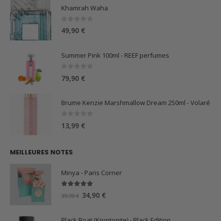
Khamrah Waha
0
sur 5
49,90
€
Summer Pink 100ml - REEF perfumes
0
sur 5
79,90
€
Brume Kenzie Marshmallow Dream 250ml - Volaré
0
sur 5
13,99
€
MEILLEURES NOTES
Minya - Paris Corner
5.00
sur 5
Le
Le
34,90
€
39,90
€
prix
prix
initial
actuel
Black Boat (Kryptonite) - Black Edition