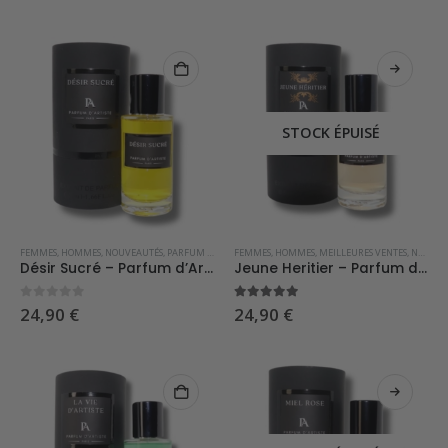
STOCK ÉPUISÉ
FEMMES
,
HOMMES
,
NOUVEAUTÉS
,
PARFUM D'ARTISTE
FEMMES
,
HOMMES
,
MEILLEURES VENTES
,
NOUVEAUTÉS
Désir Sucré – Parfum d’Artiste
Jeune Heritier – Parfum d’Artiste
0
sur 5
5.00
sur 5
24,90
€
24,90
€