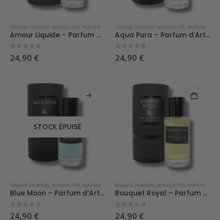
FEMMES
,
HOMMES
,
NOUVEAUTÉS
,
PARFUM D'ARTISTE
FEMMES
,
HOMMES
,
NOUVEAUTÉS
,
PARFUM D'ARTISTE
Amour Liquide – Parfum d’Artiste
Aqua Pura – Parfum d’Artiste
0
sur 5
0
sur 5
24,90
€
24,90
€
STOCK ÉPUISÉ
FEMMES
,
HOMMES
,
NOUVEAUTÉS
,
PARFUM D'ARTISTE
FEMMES
,
HOMMES
,
NOUVEAUTÉS
,
PARFUM D'ARTISTE
Blue Moon – Parfum d’Artiste
Bouquet Royal – Parfum d’Artiste
0
sur 5
0
sur 5
24,90
€
24,90
€