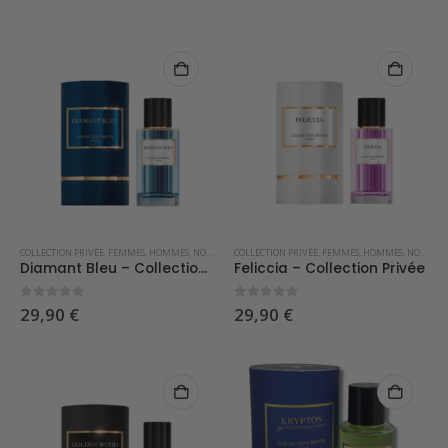
COLLECTION PRIVÉE
,
FEMMES
,
HOMMES
,
NOUVEAUTÉS
COLLECTION PRIVÉE
,
PARFUMS OCCIDENTAUX
,
FEMMES
,
HOMMES
,
NOUVEAUTÉS
Diamant Bleu – Collection Privée
Feliccia – Collection Privée
0
sur 5
0
sur 5
29,90
€
29,90
€